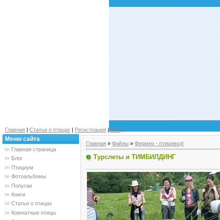
Главная
|
Статьи о птицах
|
Регистрация
|
Вход
Меню сайта
Главная
»
Файлы
»
Фермер - птицевод!
Главная страница
Турслеты и ТИМБИЛДИНГ
Блог
Птициум
Фотоальбомы
Попугаи
Книги
Статьи о птицах
Комнатные птицы