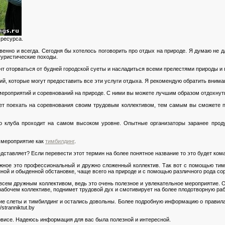
 ресурса.
венно и всегда. Сегодня бы хотелось поговорить про отдых на природе. Я думаю не д
туристические походы.
т оторваться от будней городской суеты и насладиться всеми прелестями природы и
й, которые могут предоставить все эти услуги отдыха. Я рекомендую обратить внима
ероприятий и соревнований на природе. С ними вы можете лучшим образом отдохнуть
дет поехать на соревнования своим трудовым коллективом, тем самым вы сможете п
го клуба проходит на самом высоком уровне. Опытные организаторы заранее прод
 мероприятие как
тимбилдинг
.
дставляет? Если перевести этот термин на более понятное название то это будет ком
ажное это профессиональный и дружно сложенный коллектив. Так вот с помощью тим
ной и обыденной обстановке, чаще всего на природе и с помощью различного рода сор
всем дружным коллективом, ведь это очень полезное и увлекательное мероприятие. О
 рабочем коллективе, поднимет трудовой дух и смотивирует на более плодотворную ра
кие слеты и тимбилдинг и остались довольны. Более подробную информацию о правил
stranniktut.by
рвисе. Надеюсь информация для вас была полезной и интересной.