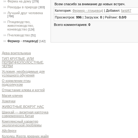
Ферма на дому
[279]
Всем спасибо за внимание до новых встреч.
Рекорды в природе
[303]
Категория
:
Фермер - птицевод!
|
Добавил
:
farid47
Лучший друг человека
[766]
Просмотров
:
996
|
Загрузок
:
0
|
Рейтинг
:
0.0
/
0
Птицеводство,
Всего комментариев
:
0
животноводство,
коневодство
[124]
Пчеловодство
[51]
Фермер - птицевод!
[142]
Дева-воительница
ТИП КРУГЛЫЕ, ИЛИ
ПЕРВИЧНОПОЛОСТНЫЕ,
ЧЕРВИ
Условия, необходимые для
успешного обучения
О кормлении птиц
подсолнухом
Отрастание клюва и когтей
Магия кличек
Хомячки
ЖИВОТНЫЕ ВОКРУГ НАС
Шанхай — визитная карточка
современного Китая
Комплексный характер
экологической проблемы
Айсберги
Колодец Жертв древних майя