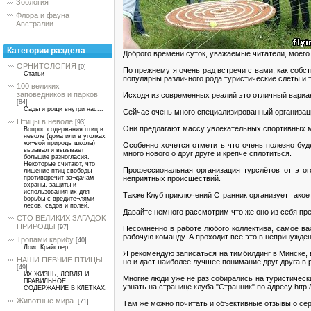
Зоология
Флора и фауна
Австралии
Категории раздела
Доброго времени суток, уважаемые читатели, моего
ОРНИТОЛОГИЯ
[0]
По прежнему я очень рад встречи с вами, как собст
Статьи
популярны различного рода туристические слеты и 
100 великих
заповедников и парков
Исходя из современных реалий это отличный вариан
[84]
Сады и рощи внутри нас...
Сейчас очень много специализированный организаци
Птицы в неволе
[93]
Они предлагают массу увлекательных спортивных м
Вопрос содержания птиц в
неволе (дома или в уголках
жи¬вой природы школы)
Особенно хочется отметить что очень полезно бу
вызывал и вызывает
много нового о друг друге и крепче сплотиться.
большие разногласия.
Некоторые считают, что
Профессиональная организация турслётов от это
лишение птиц свободы
неприятных происшествий.
противоречит за¬дачам
охраны, защиты и
использования их для
Также Клуб приключений Странник организует такое
борьбы с вредите¬лями
лесов, садов и полей.
Давайте немного рассмотрим что же оно из себя пре
СТО ВЕЛИКИХ ЗАГАДОК
ПРИРОДЫ
[97]
Несомненно в работе любого коллектива, самое в
рабочую команду. А проходит все это в непринужден
Тропами карибу
[40]
Лоис Крайслер
Я рекомендую записаться на тимбилдинг в Минске, 
НАШИ ПЕВЧИЕ ПТИЦЫ
но и даст наиболее лучшее понимание друг друга в
[49]
ИХ ЖИЗНЬ, ЛОВЛЯ И
Многие люди уже не раз собирались на туристичес
ПРАВИЛЬНОЕ
узнать на странице клуба "Странник" по адресу http://
СОДЕРЖАНИЕ В КЛЕТКАХ.
Животные мира.
[71]
Там же можно почитать и объективные отзывы о се