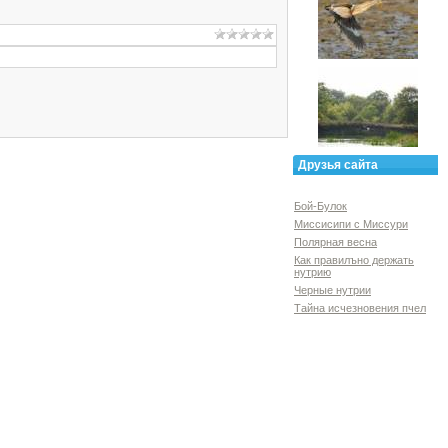
Друзья сайта
Бой-Булок
Миссисипи с Миссури
Полярная весна
Как правилъно держать
нутрию
Черные нутрии
Тайна исчезновения пчел