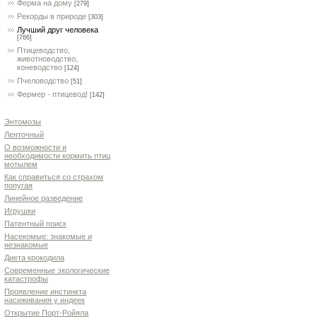
Ферма на дому
[279]
Рекорды в природе
[303]
Лучший друг человека
[766]
Птицеводство,
животноводство,
коневодство
[124]
Пчеловодство
[51]
Фермер - птицевод!
[142]
Энтомозы
Ленточный
О возможности и
необходимости кормить птиц
мотылем
Как справиться со страхом
попугая
Линейное разведение
Игрушки
Патентный поиск
Насекомые: знакомые и
незнакомые
Диета крокодила
Современные экологические
катастрофы
Проявление инстинкта
насиживания у индеек
Открытие Порт-Ройяла