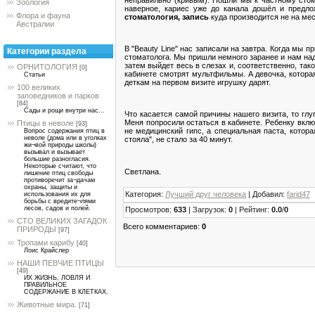
Зоология
наверное, кариес уже до канала дошёл и предло
Флора и фауна
стоматология, запись
куда производится не на мес
Австралии
В "Beauty Line" нас записали на завтра. Когда мы 
Категории раздела
стоматолога. Мы пришли немного заранее и нам надо
затем выйдет весь в слезах и, соответственно, так
ОРНИТОЛОГИЯ
[0]
кабинете смотрят мультфильмы. А девочка, котора
Статьи
деткам на первом визите игрушку дарят.
100 великих
заповедников и парков
[84]
Сады и рощи внутри нас...
Что касается самой причины нашего визита, то глуп
Меня попросили остаться в кабинете. Ребенку вкл
Птицы в неволе
[93]
не медицинский гипс, а специальная паста, котор
Вопрос содержания птиц в
неволе (дома или в уголках
стояла", не стало за 40 минут.
жи¬вой природы школы)
вызывал и вызывает
большие разногласия.
Некоторые считают, что
Светлана.
лишение птиц свободы
противоречит за¬дачам
охраны, защиты и
Категория
:
Лучший друг человека
|
Добавил
:
farid47
использования их для
борьбы с вредите¬лями
лесов, садов и полей.
Просмотров
:
633
|
Загрузок
:
0
|
Рейтинг
:
0.0
/
0
СТО ВЕЛИКИХ ЗАГАДОК
Всего комментариев
:
0
ПРИРОДЫ
[97]
Тропами карибу
[40]
Лоис Крайслер
НАШИ ПЕВЧИЕ ПТИЦЫ
[49]
ИХ ЖИЗНЬ, ЛОВЛЯ И
ПРАВИЛЬНОЕ
СОДЕРЖАНИЕ В КЛЕТКАХ.
Животные мира.
[71]