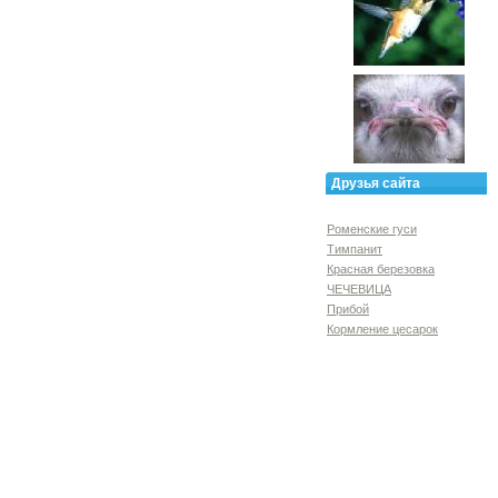
Друзья сайта
Роменские гуси
Тимпанит
Красная березовка
ЧЕЧЕВИЦА
Прибой
Кормление цесарок