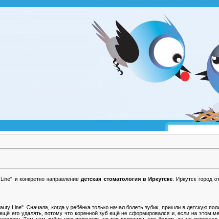
 Line" и конкретно направление
детская стоматология в Иркутске
. Иркутск город 
uty Line". Сначала, когда у ребёнка только начал болеть зубик, пришли в детскую пол
о ещё его удалять, потому что коренной зуб ещё не сформировался и, если на этом м
тологу. Там нам зубик уже полечили, но так полечили, что болеть он не перестал. 