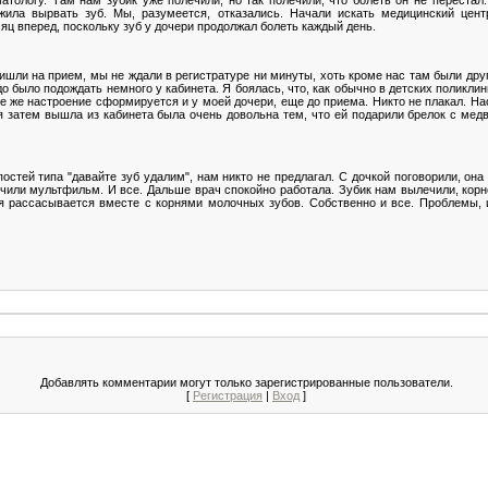
жила вырвать зуб. Мы, разумеется, отказались. Начали искать медицинский цент
яц вперед, поскольку зуб у дочери продолжал болеть каждый день.
пришли на прием, мы не ждали в регистратуре ни минуты, хоть кроме нас там были дру
 было подождать немного у кабинета. Я боялась, что, как обычно в детских поликлин
ое же настроение сформируется и у моей дочери, еще до приема. Никто не плакал. На
я затем вышла из кабинета была очень довольна тем, что ей подарили брелок с медв
остей типа "давайте зуб удалим", нам никто не предлагал. С дочкой поговорили, она
ючили мультфильм. И все. Дальше врач спокойно работала. Зубик нам вылечили, корн
ая рассасывается вместе с корнями молочных зубов. Собственно и все. Проблемы, 
Добавлять комментарии могут только зарегистрированные пользователи.
[
Регистрация
|
Вход
]