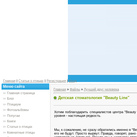
Главная
|
Статьи о птицах
|
Регистрация
|
Вход
Меню сайта
Главная
»
Файлы
»
Лучший друг человека
Главная страница
Детская стоматология "Beauty Line"
Блог
Птициум
Фотоальбомы
Хотим поблагодарить специалистов центра "Beauty
Попугаи
уровня - настоящая редкость.
Книги
Статьи о птицах
Мы, к сожалению, не сразу обратились именно в "Bea
Комнатные птицы
его не будут. Просто вырвут. Правда, говорят, ран
неправильно (кривым). Пошли мы к частному стома