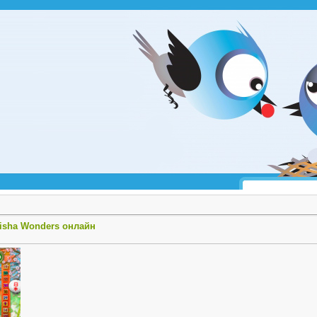
eisha Wonders онлайн