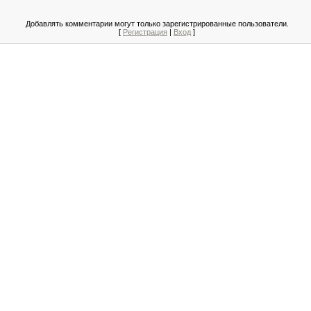
Добавлять комментарии могут только зарегистрированные пользователи.
[
Регистрация
|
Вход
]