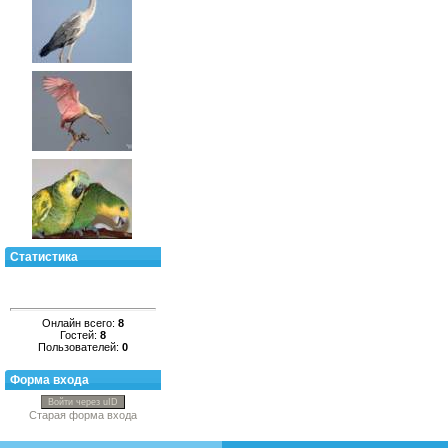
Статистика
Онлайн всего:
8
Гостей:
8
Пользователей:
0
Форма входа
Войти через uID
Старая форма входа