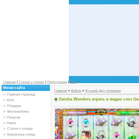
Главная
|
Статьи о птицах
|
Регистрация
|
Вход
Меню сайта
Главная
»
Файлы
»
Лучший друг человека
Главная страница
Geisha Wonders играть в видео слот G
Блог
Птициум
Фотоальбомы
Попугаи
Книги
Статьи о птицах
Комнатные птицы