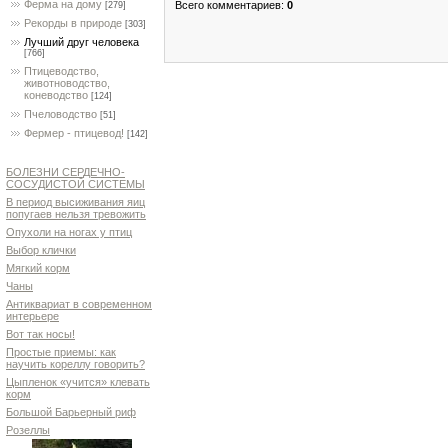
Ферма на дому
Всего комментариев
:
0
[279]
Рекорды в природе
[303]
Лучший друг человека
[766]
Птицеводство,
животноводство,
коневодство
[124]
Пчеловодство
[51]
Фермер - птицевод!
[142]
БОЛЕЗНИ СЕРДЕЧНО-
СОСУДИСТОЙ СИСТЕМЫ
В период высиживания яиц
попугаев нельзя тревожить
Опухоли на ногах у птиц
Выбор клички
Мягкий корм
Чаны
Антиквариат в современном
интерьере
Вот так носы!
Простые приемы: как
научить кореллу говорить?
Цыпленок «учится» клевать
корм
Большой Барьерный риф
Розеллы