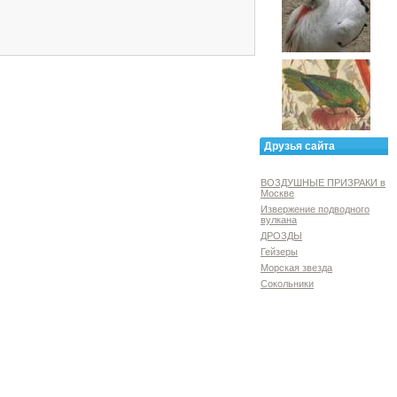
Друзья сайта
ВОЗДУШНЫЕ ПРИЗРАКИ в
Москве
Извержение подводного
вулкана
ДРОЗДЫ
Гейзеры
Морская звезда
Сокольники