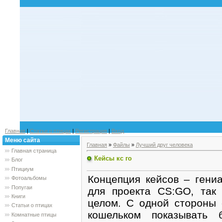
Главная
|
Статьи о птицах
|
Регистрация
|
Вход
Меню сайта
Главная
»
Файлы
»
Лучший друг человека
Главная страница
Кейсы кс го
Блог
Птициум
Концепция кейсов – гени
Фотоальбомы
Попугаи
для проекта CS:GO, так
Книги
целом. С одной стороны 
Статьи о птицах
кошельком показывать 
Комнатные птицы