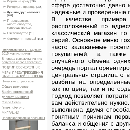
Ферма на дому
[279]
сфере достаточно давно и
Рекорды в природе
[305]
надежные и проверенные п
Лучший друг человека
[767]
В качестве примера
Птицеводство,
животноводство,
расположенный по адре
коневодство
[124]
классический магазин по
Пчеловодство
[51]
серий. Основное меню поз
Фермер - птицевод!
[142]
часто задаваемые посети
Гиповитаминоз К и Музыка
покупателей, а также 
2015 новинки клипы
В период высиживания яиц
случайного обмена одни
попугаев нельзя тревожить
очередь портал ориентиро
ПОДТИП БЕСЧЕРЕПНЫЕ
МЕРЫ ПРЕДУПРЕЖДЕНИЯ
центральная страница отв
ЗАБОЛЕВАНИЙ ЧЕЛОВЕКА
разбиты на определенные
Польские штрассеры
Общее изнурение
как по цене, так и по со
Барбус пятиполосый
подход позволяет потрати
Деликатный шланг
вам действительно нужно.
Озеро Севан
feng-shui-pro.ru
выполнена двумя способа
МИГРАЦИИ
понятным причинам перв
Человекообразные обезьяны
баланса и общения с друг