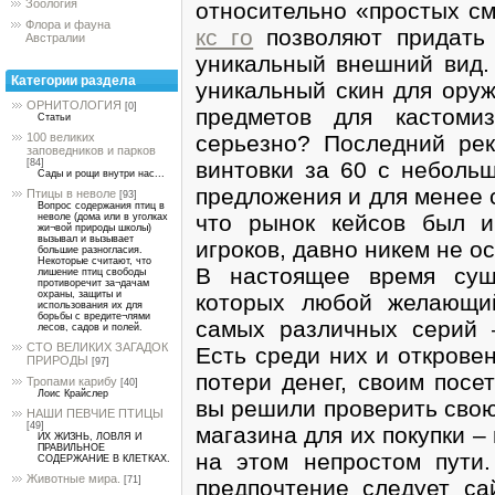
Зоология
относительно «простых с
Флора и фауна
кс го
позволяют придать 
Австралии
уникальный внешний вид.
Категории раздела
уникальный скин для оруж
ОРНИТОЛОГИЯ
[0]
предметов для кастоми
Статьи
серьезно? Последний рек
100 великих
заповедников и парков
винтовки за 60 с небольш
[84]
Сады и рощи внутри нас...
предложения и для менее 
Птицы в неволе
[93]
Вопрос содержания птиц в
что рынок кейсов был и
неволе (дома или в уголках
жи¬вой природы школы)
вызывал и вызывает
игроков, давно никем не о
большие разногласия.
Некоторые считают, что
В настоящее время сущ
лишение птиц свободы
противоречит за¬дачам
охраны, защиты и
которых любой желающи
использования их для
борьбы с вредите¬лями
самых различных серий 
лесов, садов и полей.
СТО ВЕЛИКИХ ЗАГАДОК
Есть среди них и открове
ПРИРОДЫ
[97]
потери денег, своим посе
Тропами карибу
[40]
Лоис Крайслер
вы решили проверить свою
НАШИ ПЕВЧИЕ ПТИЦЫ
[49]
магазина для их покупки 
ИХ ЖИЗНЬ, ЛОВЛЯ И
ПРАВИЛЬНОЕ
на этом непростом пути
СОДЕРЖАНИЕ В КЛЕТКАХ.
Животные мира.
[71]
предпочтение следует са