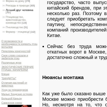
Ферма на дому
государство, часто выпу
[279]
Рекорды в природе
[305]
китайский брендов, при э
Лучший друг человека
несколько раз. Поэтому 
[767]
Птицеводство,
следует приобретать ком
животноводство,
коневодство
паутину, непосредстве
[124]
Пчеловодство
[51]
компаний производителей
Фермер - птицевод!
[142]
Китае.
О возможности и
необходимости кормить птиц
Сейчас без труда мож
мотылем
откатных ворот в Москве,
Переломы конечностей
Свое слово сказали и
достаточно сложный и тру
любители птиц
Различные жуки
ЭКЗОТИЧЕСКИЕ ПЕВЧИЕ
ПТИЦЫ. КАНАРЕЙКИ
Клещи
Нюансы монтажа
"БАНДИТЫ"
Отличия растений от
животных
Уход за террариумом
Как уже было сказано выше
Малые Зондские острова
Москве можно приобрести б
Большой Каньон
Сарезское озеро
Но, несмотря на то, что 