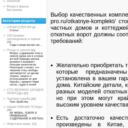
Зоология
Флора и фауна
Австралии
Выбор качественных комплек
pro.ru/otkatnye-komplekt/ с
Категории раздела
частных домов и коттедже
ОРНИТОЛОГИЯ
[0]
Статьи
откатных ворот должны соот
100 великих
заповедников и парков
требований:
[84]
Сады и рощи внутри нас...
Птицы в неволе
[93]
Вопрос содержания птиц в
неволе (дома или в уголках
жи¬вой природы школы)
вызывал и вызывает
Желательно приобретать т
большие разногласия.
Некоторые считают, что
которые предназначе
лишение птиц свободы
противоречит за¬дачам
охраны, защиты и
установлена в вашем гар
использования их для
борьбы с вредите¬лями
дома. Китайские детали,
лесов, садов и полей.
СТО ВЕЛИКИХ ЗАГАДОК
разных моделей откатных 
ПРИРОДЫ
[97]
но при этом могут край
Тропами карибу
[40]
Лоис Крайслер
высоким уровнем качества
НАШИ ПЕВЧИЕ ПТИЦЫ
[49]
ИХ ЖИЗНЬ, ЛОВЛЯ И
ПРАВИЛЬНОЕ
Есть достаточно качес
СОДЕРЖАНИЕ В КЛЕТКАХ.
произведены в Китае,
Животные мира.
[71]