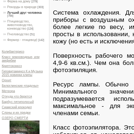
Ферма на дому
[279]
Рекорды в природе
[303]
Система охлаждения. Дл
Лучший друг человека
[766]
приборы с воздушным о
Птицеводство,
животноводство,
более легкие по весу, 
коневодство
[124]
просты в использовании, 
Пчеловодство
[51]
кожу (но есть и исключения
Фермер - птицевод!
[142]
Колибактериоз
Поверхность рабочего мо
Класс земноводные, или
амфибии
4,9-6 кв.см.). Чем она б
Криптококкоз
фотоэпиляция.
Гиповитаминоз К и Музыка
2015 новинки клипы
Орхит
Ресурс лампы. Обычно с
Белоглинские «падуны»
Минимального значе
Метеора
Откуда что берется
подразумевается испо
Барбус пятиполосый
максимальное - для эк
Сиамский крокодил
членами семьи.
Слоны и их предки
ОЗЕРО СМЕРТИ
Класс фотоэпилятора. Это