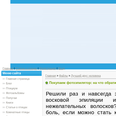
Главная
|
Статьи о птицах
|
Регистрация
|
Вход
Меню сайта
Главная
»
Файлы
»
Лучший друг человека
Главная страница
Покупаем фотоэпилятор: на что обрат
Блог
Птициум
Решили раз и навсегда 
Фотоальбомы
Попугаи
восковой эпиляции и
Книги
нежелательных волосков
Статьи о птицах
боль, если можно стать 
Комнатные птицы