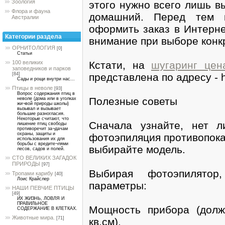
Зоология
этого нужно всего лишь в
Флора и фауна
домашний. Перед тем к
Австралии
оформить заказ в Интерне
Категории раздела
внимание при выборе конк
ОРНИТОЛОГИЯ
[0]
Статьи
Кстати, на
шугаринг цен
100 великих
заповедников и парков
представлена по адресу - h
[84]
Сады и рощи внутри нас...
Птицы в неволе
[93]
Вопрос содержания птиц в
Полезные советы
неволе (дома или в уголках
жи¬вой природы школы)
вызывал и вызывает
большие разногласия.
Некоторые считают, что
Сначала узнайте, нет л
лишение птиц свободы
противоречит за¬дачам
охраны, защиты и
фотоэпиляция противопока
использования их для
борьбы с вредите¬лями
выбирайте модель.
лесов, садов и полей.
СТО ВЕЛИКИХ ЗАГАДОК
ПРИРОДЫ
[97]
Выбирая фотоэпилятор
Тропами карибу
[40]
Лоис Крайслер
параметры:
НАШИ ПЕВЧИЕ ПТИЦЫ
[49]
ИХ ЖИЗНЬ, ЛОВЛЯ И
ПРАВИЛЬНОЕ
Мощность прибора (дол
СОДЕРЖАНИЕ В КЛЕТКАХ.
Животные мира.
[71]
кв.см).