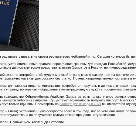
гда рад приветствовать на своем ресурсе всех любителей птиц. Сегодня хотелось бы 
аты установили новые правила пересечения границы для граждан Российской Федера
олько в дипломатическом представительстве Эмиратов в России, но и непосредственн
кой визе, по которой в этой мусульманской стране можно находиться на протяжении 
ние туристической визы для россиян бесплатно. По ней, например, можно поступить в м
нием для запроса вида на жительство, потребуется получить в дипломатических пр
ется приезд по турвизе и обращение в иммиграционную службу с прошением о выдаче 
ить гражданство Объединённых Арабских Эмиратов есть только у иностранных супру
м монарха любого из эмиратов. Существует возможность получить паспорт Арабских Э
могут только единицы. Посмотреть на
паспорт для въезда в ОАЭ
вы сможете по адресу -
тар и Оман) установлен ценз оседлости всего в три года, после чего они могут полу
го государства, а не получил его гражданство в процессе натурализации.
ресен. С уважением Александр Петрович.