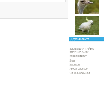
Друзья сайта
ЗЛОВЕЩАЯ ТАЙНА
ВЕЛИКИХ ОЗЕР
Конъюнктивит
Крот
Йосемит
Архангельское
Синица большая