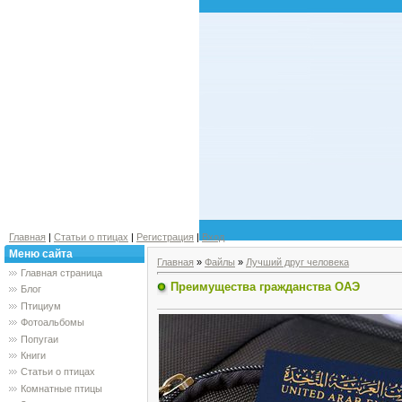
Главная
|
Статьи о птицах
|
Регистрация
|
Вход
Меню сайта
Главная
»
Файлы
»
Лучший друг человека
Главная страница
Преимущества гражданства ОАЭ
Блог
Птициум
Фотоальбомы
Попугаи
Книги
Статьи о птицах
Комнатные птицы