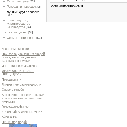
Ферма на дому
[279]
Всего комментариев
:
0
Рекорды в природе
[305]
Лучший друг человека
[767]
Птицеводство,
животноводство,
коневодство
[124]
Пчеловодство
[51]
Фермер - птицевод!
[142]
Крестовые монахи
При ловле убежавших зверей
пользуются ловушками
разной конструкции
Изготовление барашков
ФИЗИОЛОГИЧЕСКИЕ
ПРОЦЕДУРЫ
Пододерматит
Линька и ее разновидности
Слово о голубе
Агрессивно-потребительский
и любовно-творческий типы
личности
Голоса дельфинов
Зачем зайцу длинные уши?
Айрекс-Рок
Пушки под водой