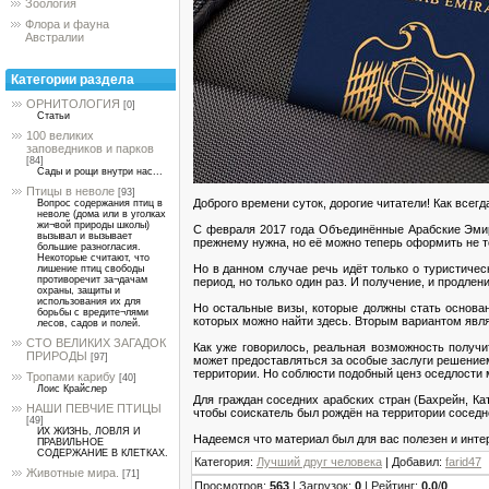
Зоология
Флора и фауна
Австралии
Категории раздела
ОРНИТОЛОГИЯ
[0]
Статьи
100 великих
заповедников и парков
[84]
Сады и рощи внутри нас...
Птицы в неволе
[93]
Доброго времени суток, дорогие читатели! Как все
Вопрос содержания птиц в
неволе (дома или в уголках
жи¬вой природы школы)
С февраля 2017 года Объединённые Арабские Эмир
вызывал и вызывает
прежнему нужна, но её можно теперь оформить не т
большие разногласия.
Некоторые считают, что
Но в данном случае речь идёт только о туристичес
лишение птиц свободы
противоречит за¬дачам
период, но только один раз. И получение, и продле
охраны, защиты и
использования их для
Но остальные визы, которые должны стать основа
борьбы с вредите¬лями
которых можно найти здесь. Вторым вариантом явля
лесов, садов и полей.
СТО ВЕЛИКИХ ЗАГАДОК
Как уже говорилось, реальная возможность получ
ПРИРОДЫ
[97]
может предоставляться за особые заслуги решение
территории. Но соблюсти подобный ценз оседлости 
Тропами карибу
[40]
Лоис Крайслер
Для граждан соседних арабских стран (Бахрейн, Ка
НАШИ ПЕВЧИЕ ПТИЦЫ
чтобы соискатель был рождён на территории соседне
[49]
ИХ ЖИЗНЬ, ЛОВЛЯ И
Надеемся что материал был для вас полезен и инте
ПРАВИЛЬНОЕ
СОДЕРЖАНИЕ В КЛЕТКАХ.
Категория
:
Лучший друг человека
|
Добавил
:
farid47
Животные мира.
[71]
Просмотров
:
563
|
Загрузок
:
0
|
Рейтинг
:
0.0
/
0