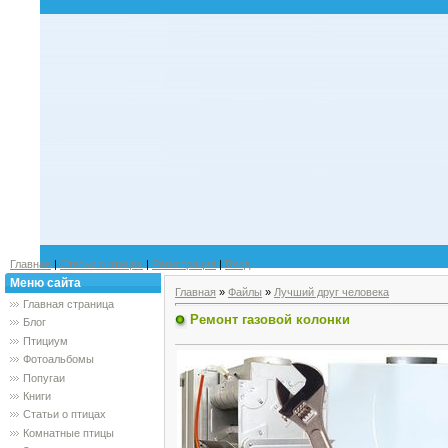
Главная
|
Статьи о птицах
|
Регистрация
|
Вход
Меню сайта
Главная
»
Файлы
»
Лучший друг человека
Главная страница
Ремонт газовой колонки
Блог
Птициум
Фотоальбомы
Попугаи
Книги
Статьи о птицах
Комнатные птицы