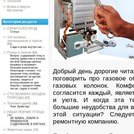
Зоология
Флора и фауна
Австралии
Категории раздела
ОРНИТОЛОГИЯ
[0]
Статьи
100 великих
заповедников и парков
[84]
Сады и рощи внутри нас...
Птицы в неволе
[93]
Вопрос содержания птиц в
неволе (дома или в уголках
жи¬вой природы школы)
вызывал и вызывает
большие разногласия.
Добрый день дорогие чита
Некоторые считают, что
лишение птиц свободы
поговорить про газовое о
противоречит за¬дачам
охраны, защиты и
использования их для
газовых колонок. Ком
борьбы с вредите¬лями
лесов, садов и полей.
согласится каждый, явля
СТО ВЕЛИКИХ ЗАГАДОК
ПРИРОДЫ
и уюта. И когда эта те
[97]
Тропами карибу
[40]
большие неудобства для в
Лоис Крайслер
НАШИ ПЕВЧИЕ ПТИЦЫ
этой ситуации? Следуе
[49]
ИХ ЖИЗНЬ, ЛОВЛЯ И
ремонтную компанию.
ПРАВИЛЬНОЕ
СОДЕРЖАНИЕ В КЛЕТКАХ.
Животные мира.
[71]