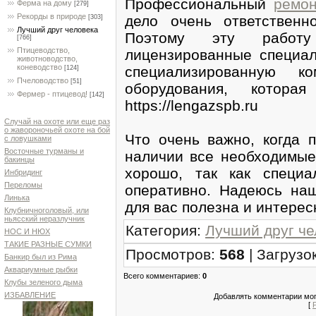
Профессиональный
ремон
Ферма на дому
[279]
Рекорды в природе
дело очень ответствен
[303]
Лучший друг человека
Поэтому эту работу
[766]
Птицеводство,
лицензированные специал
животноводство,
коневодство
специализированную к
[124]
Пчеловодство
[51]
оборудования, котор
Фермер - птицевод!
[142]
https://lengazspb.ru
Случай на охоте или еще раз
о жавороночьей охоте на бой
Что очень важно, когда п
с ловушками
Восточные турманы и
наличии все необходимые
бакинцы
хорошо, так как специа
Инбридинг
Переломы
оперативно. Надеюсь на
Линька
для вас полезна и интерес
Клубничноголовый, или
ньясский неразлучник
Категория
:
Лучший друг че
НОС И НЮХ
ТАКИЕ РАЗНЫЕ СУМКИ
Просмотров
:
568
|
Загрузо
Банкир был из Рима
Аквариумные рыбки
Всего комментариев
:
0
Клубы зеленого дыма
ИЗБАВЛЕНИЕ
Добавлять комментарии мог
[