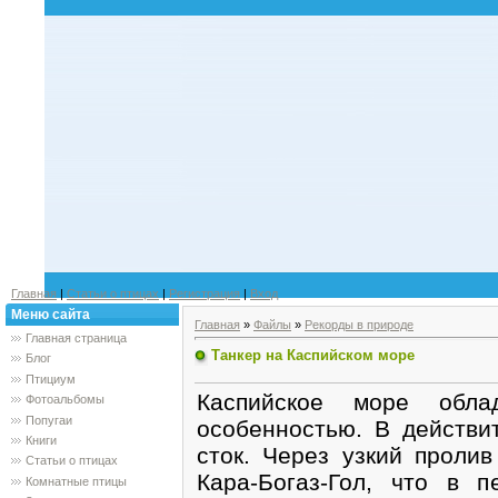
Главная
|
Статьи о птицах
|
Регистрация
|
Вход
Меню сайта
Главная
»
Файлы
»
Рекорды в природе
Главная страница
Танкер на Каспийском море
Блог
Птициум
Каспийское море обла
Фотоальбомы
Попугаи
особенностью. В действи
Книги
сток. Через узкий пролив
Статьи о птицах
Кара-Богаз-Гол, что в п
Комнатные птицы