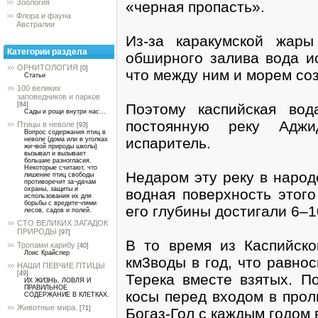
Зоология
«черная пропасть».
Флора и фауна
Австралии
Из-за каракумской жары
Категории раздела
обширного залива вода ис
ОРНИТОЛОГИЯ
[0]
что между ним и морем со
Статьи
100 великих
заповедников и парков
Поэтому каспийская во
[84]
Сады и рощи внутри нас...
постоянную реку Аджи
Птицы в неволе
[93]
Вопрос содержания птиц в
испаритель.
неволе (дома или в уголках
жи¬вой природы школы)
вызывал и вызывает
большие разногласия.
Некоторые считают, что
Недаром эту реку в народ
лишение птиц свободы
противоречит за¬дачам
охраны, защиты и
водная поверхность этого
использования их для
борьбы с вредите¬лями
его глубины достигали 6–1
лесов, садов и полей.
СТО ВЕЛИКИХ ЗАГАДОК
ПРИРОДЫ
[97]
В то время из Каспийско
Тропами карибу
[40]
Лоис Крайслер
км3воды в год, что равно
НАШИ ПЕВЧИЕ ПТИЦЫ
[49]
Терека вместе взятых. П
ИХ ЖИЗНЬ, ЛОВЛЯ И
ПРАВИЛЬНОЕ
косы перед входом в проли
СОДЕРЖАНИЕ В КЛЕТКАХ.
Животные мира.
[71]
Богаз-Гол с каждым годом 