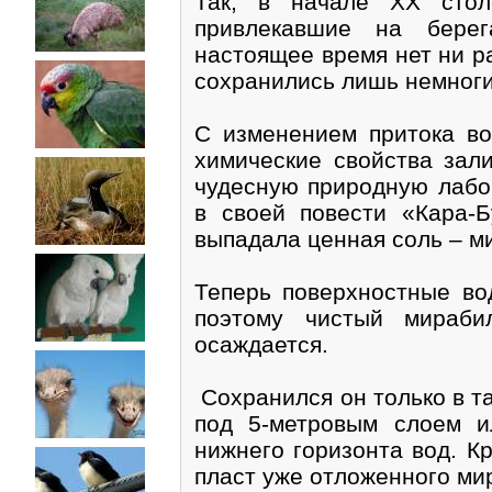
Так, в начале XX стол
привлекавшие на берег
настоящее время нет ни р
сохранились лишь немноги
С изменением притока в
химические свойства зал
чудесную природную лабор
в своей повести «Кара-Б
выпадала ценная соль – м
Теперь поверхностные в
поэтому чистый мираби
осаждается.
Сохранился он только в т
под 5-метровым слоем и
нижнего горизонта вод. К
пласт уже отложенного ми