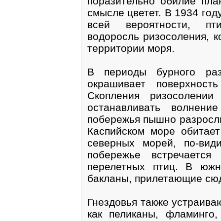
поразительно обилие пла
смысле цветет. В 1934 год
всей вероятности, пт
водоросль ризосоления, к
территории моря.
В периоды бурного раз
окрашивает поверхност
Скопления ризосолении
останавливать волнени
побережья пышно разросли
Каспийском море обитает
северных морей, по-вид
побережье встречается
перелетных птиц. В южн
бакланы, прилетающие сюд
Гнездовья также устраива
как пеликаны, фламинго,