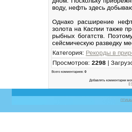
дном. Поскольку прибреж
воду, нефть здесь добываю
Однако расширение нефт
золота на Каспии также п
рыбных богатств. Поэтом
сейсмическую разведку ме
Категория
:
Рекорды в при
Просмотров
:
2298
|
Загруз
Всего комментариев
:
0
Добавлять комментарии мог
[
ПТИЦ