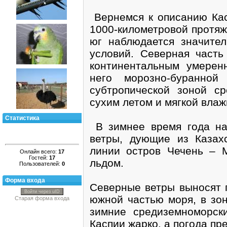
Вернемся к описанию Кас
1000-километровой протяж
юг наблюдается значител
условий. Северная часть
континентальным умерен
него морозно-буранной
субтропической зоной с
сухим летом и мягкой влаж
Статистика
В зимнее время года на
ветры, дующие из Казах
линии остров Чечень – 
Онлайн всего:
17
Гостей:
17
льдом.
Пользователей:
0
Форма входа
Северные ветры выносят п
Войти через uID
южной частью моря, в зон
Старая форма входа
зимние средиземноморск
Каспии жарко, а погода п