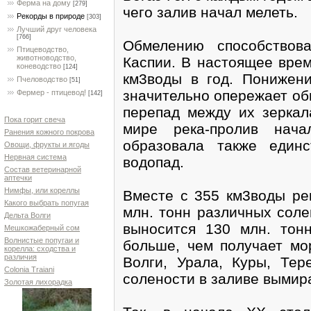
Ферма на дому
[279]
чего залив начал мелеть.
Рекорды в природе
[303]
Лучший друг человека
[766]
Обмелению способствов
Птицеводство,
животноводство,
Каспии. В настоящее врем
коневодство
[124]
км3воды в год. Понижени
Пчеловодство
[51]
значительно опережает об
Фермер - птицевод!
[142]
перепад между их зеркал
Пока горит свеча
мире река-пролив нач
Ранения кожного покрова
образовала также един
Овощи, фрукты и ягоды
Нервная система
водопад.
Состав ветеринарной
аптечки
Нимфы, или кореллы
Вместе с 355 км3воды ре
Какого выбрать попугая
млн. тонн различных соле
Дельта Волги
выносится 130 млн. тон
Мешкожаберный сом
Волнистые попугаи и
больше, чем получает мо
корелла: сходства и
различия
Волги, Урала, Куры, Тер
Colonia Traiani
солености в заливе вымир
Золотая лихорадка