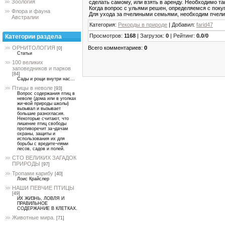
Зоология
сделать самому, или взять в аренду. Необходимо так
Когда вопрос с ульями решен, определяемся с покуп
Флора и фауна
Для ухода за пчелиными семьями, необходим пчелин
Австралии
Категория
:
Рекорды в природе
|
Добавил
:
farid47
Просмотров
:
1168
|
Загрузок
:
0
|
Рейтинг
:
0.0
/
0
Категории раздела
Всего комментариев
:
0
ОРНИТОЛОГИЯ
[0]
Статьи
100 великих
заповедников и парков
[84]
Сады и рощи внутри нас...
Птицы в неволе
[93]
Вопрос содержания птиц в
неволе (дома или в уголках
жи¬вой природы школы)
вызывал и вызывает
большие разногласия.
Некоторые считают, что
лишение птиц свободы
противоречит за¬дачам
охраны, защиты и
использования их для
борьбы с вредите¬лями
лесов, садов и полей.
СТО ВЕЛИКИХ ЗАГАДОК
ПРИРОДЫ
[97]
Тропами карибу
[40]
Лоис Крайслер
НАШИ ПЕВЧИЕ ПТИЦЫ
[49]
ИХ ЖИЗНЬ, ЛОВЛЯ И
ПРАВИЛЬНОЕ
СОДЕРЖАНИЕ В КЛЕТКАХ.
Животные мира.
[71]