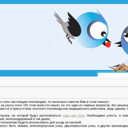
и стать настоящим пчеловодом, то несколько советов Вам в этом помогут.
на укусы пчел. Об этом мало кто пишет, но это один из главных вопросов, без решени
овести в присутствии опытного пчеловода или медицинского работника, ведь одному б
пасека, на которой будут располагаться
ульи для пчел
. Необходимо учесть, в пер
ый, железнодорожный и так далее;
технологию будете использовать для ухода за пасекой;
огут быть лежаки, многокорпусные ульи, двухкорпусные ульи, и другие производны