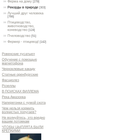
Ферма на дому
[279]
Рекорды в природе
[303]
Лучший друг человека
[766]
Птицеводство,
животноводство,
коневодство
[124]
Пчеловодство
[51]
Фермер - птицевод!
[142]
Ровенские «усатые»
Обучение с помощью
магнитофона
Черноклювые какаду
Статные оренбургские
Фасциолез
Розеллы
В ПОИСКАХ ВИЛЛЕМА
Река Амазонка
Наперегонки с чумой скота
Чем нельзя кормить
волнистых попугаев?
Не волнуйтесь, это вредно
вашим потомкам
ЧТОБЫ ЦЫПЛЯТА БЫЛИ
КРЕПКИМИ