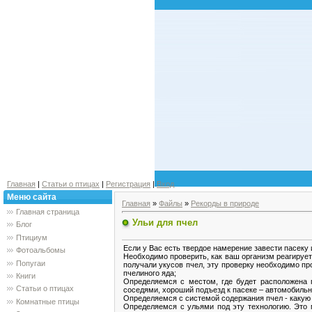
Главная
|
Статьи о птицах
|
Регистрация
|
Вход
Меню сайта
Главная
»
Файлы
»
Рекорды в природе
Главная страница
Ульи для пчел
Блог
Птициум
Если у Вас есть твердое намерение завести пасеку 
Фотоальбомы
Необходимо проверить, как ваш организм реагирует 
Попугаи
получали укусов пчел, эту проверку необходимо пр
пчелиного яда;
Книги
Определяемся с местом, где будет расположена 
Статьи о птицах
соседями, хороший подъезд к пасеке – автомобильн
Определяемся с системой содержания пчел - какую 
Комнатные птицы
Определяемся с ульями под эту технологию. Это м