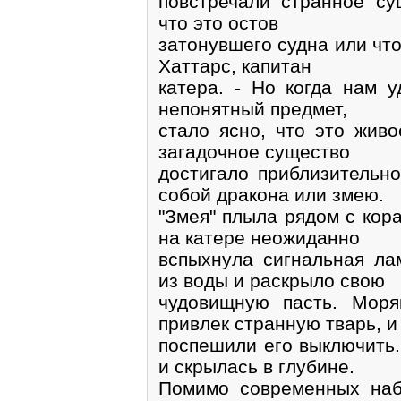
повстречали странное су
что это остов
затонувшего судна или чт
Хаттарс, капитан
катера. - Но когда нам 
непонятный предмет,
стало ясно, что это живо
загадочное существо
достигало приблизительн
собой дракона или змею.
"Змея" плыла рядом с кора
на катере неожиданно
вспыхнула сигнальная ла
из воды и раскрыло свою
чудовищную пасть. Моря
привлек странную тварь, и
поспешили его выключить.
и скрылась в глубине.
Помимо современных наб