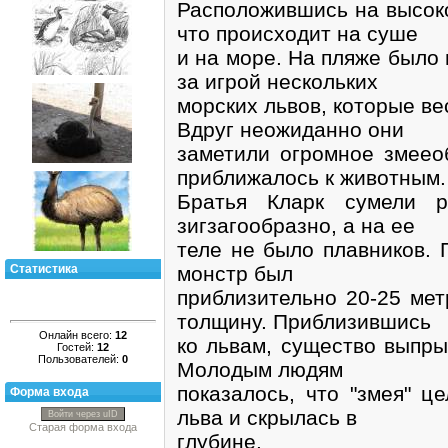
Расположившись на высоко
что происходит на суше
и на море. На пляже было
за игрой нескольких
морских львов, которые ве
Вдруг неожиданно они
заметили огромное змеео
приближалось к животным.
Братья Кларк сумели ра
зигзагообразно, а на ее
теле не было плавников. 
монстр был
Статистика
приблизительно 20-25 мет
толщину. Приблизившись
Онлайн всего:
12
ко львам, существо выпры
Гостей:
12
Пользователей:
0
Молодым людям
показалось, что "змея" ц
Форма входа
льва и скрылась в
Войти через uID
Старая форма входа
глубине.