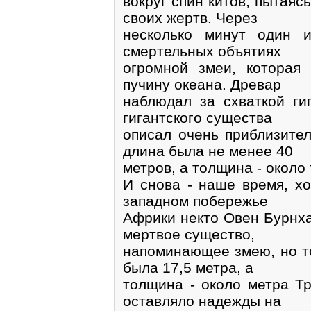
вокруг спин китов, пытаяс
своих жертв. Через
несколько минут один 
смертельных объятиях
огромной змеи, которая
пучину океана. Древар
наблюдал за схваткой ги
гигантского существа
описал очень приблизител
длина была не менее 40
метров, а толщина - около
И снова - наше время, хо
западном побережье
Африки некто Овен Бурнха
мертвое существо,
напоминающее змею, но т
была 17,5 метра, а
толщина - около метра Тр
оставляло надежды на