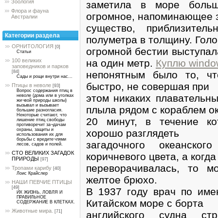
Зоология
заметила в море больш
Флора и фауна
огромное, напоминающее 
Австралии
существо, приблизител
Категории раздела
полуметра в толщину. Гол
ОРНИТОЛОГИЯ
[0]
огромной бестии выступал
Статьи
на один метр.
Куплю windo
100 великих
заповедников и парков
непонятным было то, чт
[84]
Сады и рощи внутри нас...
быстро, не совершая при
Птицы в неволе
[93]
Вопрос содержания птиц в
этом никаких плавательн
неволе (дома или в уголках
жи¬вой природы школы)
вызывал и вызывает
плыла рядом с кораблем о
большие разногласия.
Некоторые считают, что
20 минут, в течение ко
лишение птиц свободы
противоречит за¬дачам
охраны, защиты и
хорошо разглядеть
использования их для
борьбы с вредите¬лями
загадочного океанско
лесов, садов и полей.
СТО ВЕЛИКИХ ЗАГАДОК
коричневого цвета, а когда
ПРИРОДЫ
[97]
переворачивалась, то м
Тропами карибу
[40]
Лоис Крайслер
желтое брюхо.
НАШИ ПЕВЧИЕ ПТИЦЫ
[49]
В 1937 году врач по им
ИХ ЖИЗНЬ, ЛОВЛЯ И
ПРАВИЛЬНОЕ
Китайском море с борта
СОДЕРЖАНИЕ В КЛЕТКАХ.
Животные мира.
[71]
английского судна ст