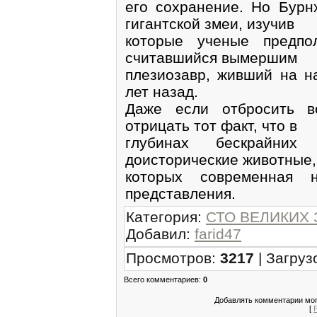
его сохранение. Но Бурн
гигантской змеи, изучив
которые ученые предпо
считавшийся вымершим
плезиозавр, живший на н
лет назад.
Даже если отбросить в
отрицать тот факт, что в
глубинах бескрайних
доисторические животные,
которых современная 
представления.
Категория
:
СТО ВЕЛИКИХ
Добавил
:
farid47
Просмотров
:
3217
|
Загруз
Всего комментариев
:
0
Добавлять комментарии мог
[