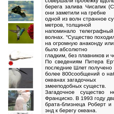
совершали пробежку вдол
берега залива Чисапик (
они заметили на гребне
одной из волн странное с
метров, толщиной
напоминало телеграфный
волнах. "Существо походи
на огромную анаконду или 
было абсолютно
гладким, без плавников и ч
По сведениям Питера Ерт
последние Шлет получено
более 800сообщений о на
океанах загадочных
змееподобных существ.
Загадочное существо 
Франциско. В 1993 году дв
брата-близнеца Роберт и 
энд к берегу океана.