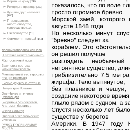
Ферма на дому
[279]
показалось, что по воде п
Рекорды в природе
[303]
просто огромное бревно.
Лучший друг человека
[766]
Морской змей, которого 
Птицеводство,
животноводство,
августе 1848 года
коневодство
[124]
Но несколько минут спус
Пчеловодство
[51]
"бревно" следует за
Фермер - птицевод!
[142]
кораблем. Это обстоятель
Лесной жаворонок или юла
он решил получше
В аптечке желательно иметь
разглядеть необычный 
Желтоспинный лори
Закупорка протока
непонятное существо, дли
копчиковой железы
приблизительно 7,5 метра
Минимальный вес взрослых
птиц (в граммах)
жирафа. Тело вытянутое,
Ейские двучубые статные
без плавников и чешуи,
Полуостров Юкатан
Эль-Ниньо и течение
создание некоторое время
Гумбольдта
плыло рядом с судном, а з
Биоритмы без секретов.
Анатомия биоритма
Спустя несколько лет был
Озеро Селигер
существе у берегов
Энергия в экологических
системах
Америки. В 1947 году 
РЕДКО ПОСЕЩАЕМЫЕ
МЕСТА