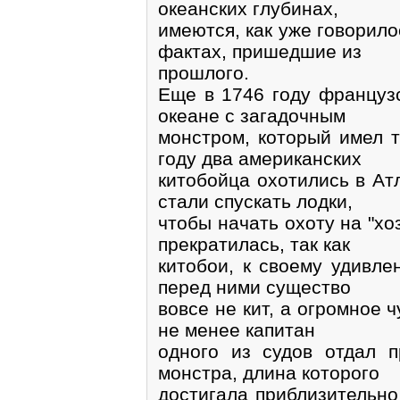
океанских глубинах,
имеются, как уже говорил
фактах, пришедшие из
прошлого.
Еще в 1746 году французс
океане с загадочным
монстром, который имел т
году два американских
китобойца охотились в Ат
стали спускать лодки,
чтобы начать охоту на "х
прекратилась, так как
китобои, к своему удивле
перед ними существо
вовсе не кит, а огромное
не менее капитан
одного из судов отдал п
монстра, длина которого
достигала приблизительно