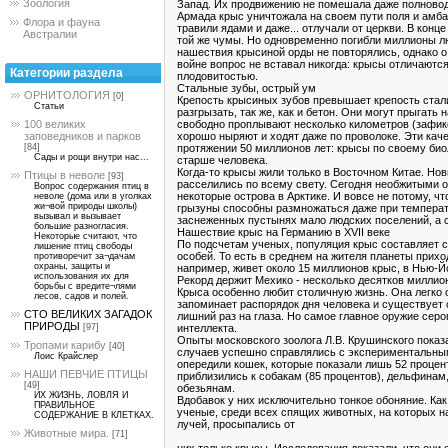
Зоология
Запад. Их продвижению не помешала даже полновод
Армада крыс уничтожала на своем пути поля и амб
Флора и фауна
травили ядами и даже... отлучали от церкви. В конц
Австралии
той же чумы. Но одновременно погибли миллионы л
нашествия крысиной орды не повторялись, однако о
войне вопрос не вставал никогда: крысы отличаютс
Категории раздела
плодовитостью.
Стальные зубы, острый ум
ОРНИТОЛОГИЯ
[0]
Крепость крысиных зубов превышает крепость стали
Статьи
разгрызать, так же, как и бетон. Они могут прыгать 
свободно проплывают несколько километров (зафикс
100 великих
хорошо ныряют и ходят даже по проволоке. Эти кач
заповедников и парков
протяжении 50 миллионов лет: крысы по своему биол
[84]
Сады и рощи внутри нас...
старше человека.
Когда-то крысы жили только в Восточном Китае. Нов
Птицы в неволе
[93]
расселились по всему свету. Сегодня необжитыми 
Вопрос содержания птиц в
некоторые острова в Арктике. И вовсе не потому, 
неволе (дома или в уголках
жи¬вой природы школы)
грызуны способны размножаться даже при температ
вызывал и вызывает
заснеженных пустынях мало людских поселений, а 
большие разногласия.
Нашествие крыс на Германию в XVII веке
Некоторые считают, что
По подсчетам ученых, популяция крыс составляет 
лишение птиц свободы
особей. То есть в среднем на жителя планеты прихо
противоречит за¬дачам
охраны, защиты и
например, живет около 15 миллионов крыс, в Нью-Йо
использования их для
Рекорд держит Мехико - несколько десятков миллио
борьбы с вредите¬лями
Крыса особенно любит столичную жизнь. Она легко 
лесов, садов и полей.
запоминает распорядок дня человека и существует с
СТО ВЕЛИКИХ ЗАГАДОК
лишний раз на глаза. Но самое главное оружие серо
ПРИРОДЫ
интеллекта.
[97]
Опыты московского зоолога Л.В. Крушинского показа
Тропами карибу
[40]
случаев успешно справлялись с экспериментальным
Лоис Крайслер
опередили кошек, которые показали лишь 52 процен
НАШИ ПЕВЧИЕ ПТИЦЫ
приблизились к собакам (85 процентов), дельфинам
[49]
обезьянам.
ИХ ЖИЗНЬ, ЛОВЛЯ И
Вдобавок у них исключительно тонкое обоняние. Ка
ПРАВИЛЬНОЕ
ученые, среди всех спящих животных, на которых н
СОДЕРЖАНИЕ В КЛЕТКАХ.
лучей, просыпались от
Животные мира.
[71]
них только крысы. Исследования доказали, что они