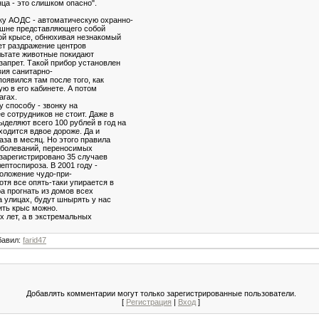
ца - это слишком опасно".
ку АОДС - автоматическую охранно-
ешне представляющего собой
ной крысе, обнюхивая незнакомый
ает раздражение центров
льтате животные покидают
запрет. Такой прибор установлен
вия санитарно-
оявился там после того, как
ю в его кабинете. А потом
агах.
 способу - звонку на
 сотрудников не стоит. Даже в
деляют всего 100 рублей в год на
ходится вдвое дороже. Да и
аза в месяц. Но этого правила
заболеваний, переносимых
 зарегистрировано 35 случаев
ептоспироза. В 2001 году -
положение чудо-при-
отя все опять-таки упирается в
а прогнать из домов всех
а улицах, будут шнырять у нас
ить крыс можно.
х лет, а в экстремальных
бавил
:
farid47
Добавлять комментарии могут только зарегистрированные пользователи.
[
Регистрация
|
Вход
]