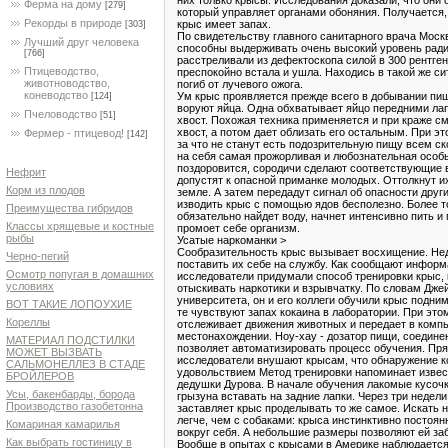
Ферма на дому
[279]
который управляет органами обоняния. Получается,
Рекорды в природе
крыс имеет запах.
[303]
По свидетельству главного санитарного врача Мос
Лучший друг человека
способны выдерживать очень высокий уровень ради
[766]
расстреливали из дефектоскопа силой в 300 рентген
Птицеводство,
преспокойно встала и ушла. Находись в такой же си
животноводство,
погиб от лучевого ожога.
коневодство
Ум крыс проявляется прежде всего в добывании пищ
[124]
воруют яйца. Одна обхватывает яйцо передними лапа
Пчеловодство
[51]
хвост. Похожая техника применяется и при краже см
хвост, а потом дает облизать его остальным. При э
Фермер - птицевод!
[142]
за что не станут есть подозрительную пищу всем ск
на себя самая прожорливая и любознательная особь.
поздоровится, сородичи сделают соответствующие 
Нефрит
допустят к опасной приманке молодых. Оттолкнут и
Корм из плодов
земле. А затем передадут сигнал об опасности друг
изводить крыс с помощью ядов бесполезно. Более т
Преимущества гибридов
обязательно найдет воду, начнет интенсивно пить и
Классы хрящевые и костные
промоет себе организм.
рыбы
Усатые наркоманки >
Сообразительность крыс вызывает восхищение. Н
Черно-пегий
поставить их себе на службу. Как сообщают информ
Осмотр попугая в домашних
исследователи придумали способ тренировки крыс, 
условиях
отыскивать наркотики и взрывчатку. По словам Дже
университета, он и его коллеги обучили крыс подним
ВОТ ТАКИЕ ЛОПОУХИЕ
те чувствуют запах кокаина в лаборатории. При эт
Кореллы
отслеживает движения животных и передает в компь
местонахождении. Ноу-хау - дозатор пищи, соедине
МАТЕРИАЛ ПОДСТИЛКИ
позволяет автоматизировать процесс обучения. Пря
МОЖЕТ ВЫЗВАТЬ
исследователи внушают крысам, что обнаружение к
САЛЬМОНЕЛЛЕЗ В СТАДЕ
удовольствием Метод тренировки напоминает изве
БРОЙЛЕРОВ
дедушки Дурова. В начале обучения лакомые кусочк
Усы, бакенбарды, борода
грызуна вставать на задние лапки. Через три недели
Производство газобетонна
заставляет крыс проделывать то же самое. Искать
легче, чем с собаками: крыса инстинктивно постоя
Комариная камарилья
вокруг себя. А небольшие размеры позволяют ей за
Как выбрать гостиницу в
Вообще в опытах с крысами в Америке наблюдаетс