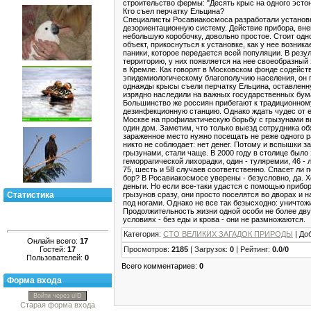
строительство фермы: "Десять крыс на одного эстон
Кто съел перчатку Ельцина?
Специалисты Росавиакосмоса разработали установ
дезориентационную систему. Действие прибора, вн
небольшую коробочку, довольно простое. Стоит од
объект, прикоснуться к установке, как у нее возник
паники, которое передается всей популяции. В резу
территорию, у них появляется на нее своеобразный 
в Кремле. Как говорят в Московском фонде содейст
эпидемиологическому благополучию населения, он п
однажды крысы съели перчатку Ельцина, оставленну
изрядно наследили на важных государственных бум
Большинство же россиян прибегают к традиционному
дезинфекционную станцию. Однако ждать чудес от ее
Москве на профилактическую борьбу с грызунами вы
один дом. Заметим, что только выезд сотрудника об
зараженное место нужно посещать не реже одного р
никто не соблюдает: нет денег. Потому и вспышки 
грызунами, стали чаще. В 2000 году в столице было
геморрагической лихорадки, один - туляремии, 46 - л
75, шесть и 58 случаев соответственно. Спасет ли 
бор? В Росавиакосмосе уверены - безусловно, да. Х
деньги. Но если все-таки удастся с помощью прибор
грызунов сразу, они просто поселятся во дворах и н
Статистика
под ногами. Однако не все так безысходно: уничтож
Продолжительность жизни одной особи не более дву
условиях - без еды и крова - они не размножаются.
Категория
:
СТО ВЕЛИКИХ ЗАГАДОК ПРИРОДЫ
|
До
Онлайн всего:
17
Гостей:
17
Просмотров
:
2185
|
Загрузок
:
0
|
Рейтинг
:
0.0
/
0
Пользователей:
0
Всего комментариев
:
0
Форма входа
Войти через uID
Старая форма входа