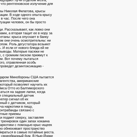
 что рентгеновское излучение для
квы Николая Филатова, крысы
ации. В ходе одного опыта крысу
 в час. После чего она
туации человек, он бы просто
и. Рассказывают, как ловко они
ми, а вторая тащит ее в нору за
етаны: крыса опускает в банку
том они очень осмотрительны: ни
опом. Роль дегустатора возьмет
 И если от нового блюда ей не
выводы. Матерые пасюки не
х, с громким писком прижмут к
им. Вот почему пытаться
ого, отравленная особь
 проведет дезинтоксикацию -
едаром Минобороны США пытается
агентства, американские
который позволяет научить их
ймса Отто из Балтиморского
аться на задние лапки, когда
ом специальный датчик
ютер сигнал об их
нный с датчиком, который
ча наркотики в пищу,
онтрабанды связано с
стные приемы
и подают сверху, заставляя
 тренировок один запах кокаина
 наркотики с помощью крыс-ищеек
нно обнюхивает пространство
бираться в самые потайные места.
я своеобразный бум. В Нью-Йорке