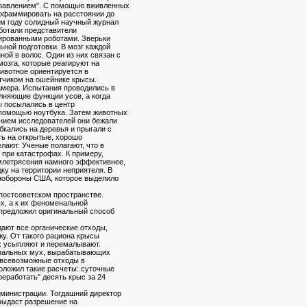
правлением". С помощью вживленных
рофаммировать на расстоянии до
ем году солидный научный журнал
ботали представители
ированными роботами. Зверьки
ной подготовки. В мозг каждой
ой в волос. Один из них связан с
мозга, которые реагируют на
животное ориентируется в
тчиком на ошейнике крысы.
амера. Испытания проводились в
лняющие функции усов, а когда
ы посылались в центр
 помощью ноутбука. Затем животных
нием исследователей они бежали
бкались на деревья и прыгали с
ть на открытые, хорошо
лают. Ученые полагают, что в
при катастрофах. К примеру,
млетрясения намного эффективнее,
дку на территории неприятеля. В
нобороны США, которое выделило
 постсоветском пространстве.
ых, а к их феноменальной
 предложил оригинальный способ
дают все органические отходы,
жу. От такого рациона крысы
их усыпляют и перемалывают.
циальных мух, вырабатывающих
 всевозможные отходы в
оложил такие расчеты: суточные
еработать" десять крыс за 24
дминистрации. Тогдашний директор
 выдаст разрешение на