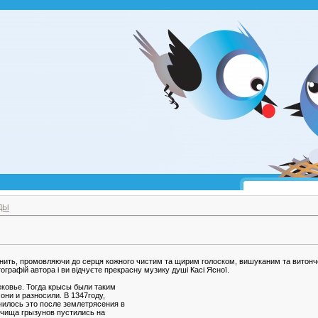
ДЫ
ринить, промовляючи до серця кожного чистим та щирим голоском, вишуканим та витон
графій автора і ви відчуєте прекрасну музику душі Касі Ясної.
ековье. Тогда крысы были таким
они и разносили. В 1347году,
чилось это после землетрясения в
лчища грызунов пустились на