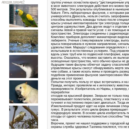
другом городе?
группа ученых оснастила крысу "дистанционным у
в мозг животного электродов действия его можно п
500 метров. Эти результаты опубликовал в нынешн
Nature. Пять лабораторных фызунов, с которыми ра
университета Дрексель, нельзя считать запрофамм
способны выполнять команды только после специаль
крысы ученые имплантировали три электрода толщин
центром удовольствия. Два других ведут к отделам 
сигналы левой и правой части усов: с их помощью 
пространстве. Электроды соединены с радиопереда
Комплекс приборов дополняет миниатюрная видеок
лабиринте. Ученые стимулировали электроды, выпо
крыса поворачивала в нужном направлении, сигнал
удовольствия. Маршрут следования определялся с
испытывали в естественных условиях. Под управле
вдоль узких труб или по подвесной платформе, кара
высоты. Оказалось, что можно заставить их вылеза
освещенные пространства, чего обычно крысы не де
будущем такие фызуны облегчат задачу спасателей 
управляемые крысы смогут обнаруживать жертв зе
чем собаки, а также искать мины и проводить разве
подобном применении фызунов заинтересовано Ми
деньги на этот проект.
Попытки получить пользу от крыс встречались и на
Правда, интерес проявляли не к интеллекту животн
прожорливости. Изобретатель из Нарвы, к примеру,
переработки
отходов на крысиной ферме. Зверьки не только пое
пережевывают полиэтилен, резину, пластмассу и ко
тучнеют и постепенно перестают двигаться. Тогда 
Измельченный продукт идет на корм личинкам спе
гумус. В результате этого цикла ферма превращает
плодородную землю. В основе цикла изобретатель п
отходы от одного человека полностью способны "пер
часа.
Впрочем, проект не нашел поддержки у городской а
охраны службы здоровья Таллина поклялся, что не