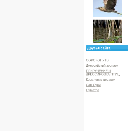
Друзья сайта
СОРОКОПУТЫ
Джерсийский зоопарк
ПРИРУЧЕНИЕ И
ДРЕССИРОВКА ПТИЦ
Кормление цесарок
Сан-Суси
Суматра