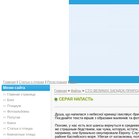
Главная
|
Статьи о птицах
|
Регистрация
|
Вход
Меню сайта
Главная
»
Файлы
»
СТО ВЕЛИКИХ ЗАГАДОК ПРИРО
Главная страница
СЕРАЯ НАПАСТЬ
Блог
Птициум
Фотоальбомы
Душа, що напилася з небесної криниці і виспівує-б
Попугаи
Поєднайте тексти віршів з образами малюнків та фото
Книги
Похоже, у нас есть все шансы вернуться в среднев
Статьи о птицах
же страшным бедствием, как чума, которую, кстати, 
например, они буквально оккупировали Европу. Слу
Комнатные птицы
районе Каспийского моря. Убегая от катаклизма, по