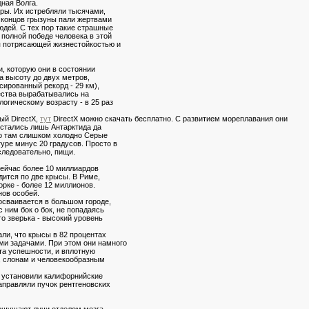
ная Волга.
ары. Их истребляли тысячами,
е концов грызуны пали жертвами
юдей. С тех пор такие страшные
 полной победе человека в этой
я потрясающей жизнестойкостью и
, которую они в состоянии
на высоту до двух метров,
ированный рекорд - 29 км),
ества вырабатывались на
огическому возрасту - в 25 раз
ый DirectX,
тут
DirectX можно скачать бесплатно. С развитием мореплавания они
остались лишь Антарктида да
что там слишком холодно Серые
уре минус 20 градусов. Просто в
следовательно, пищи.
сейчас более 10 миллиардов
дится по две крысы. В Риме,
рке - более 12 миллионов.
нов особей.
осваивается в большом городе,
 ним бок о бок, не попадаясь
го зверька - высокий уровень
ли, что крысы в 82 процентах
и задачами. При этом они намного
та успешности, и вплотную
, слонам и человекообразным
к установили калифорнийские
аправляли пучок рентгеновских
 ощущают лучи отделом мозга,