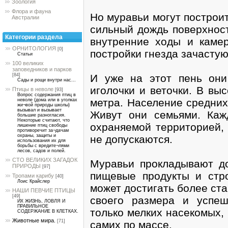
Зоология
Флора и фауна
Но муравьи могут построит
Австралии
сильный дождь поверхност
Категории раздела
внутренние ходы и каме
ОРНИТОЛОГИЯ
[0]
постройки гнезда зачастую
Статьи
100 великих
заповедников и парков
И уже на этот пень они
[84]
Сады и рощи внутри нас...
иголочки и веточки. В вы
Птицы в неволе
[93]
Вопрос содержания птиц в
метра. Население средних
неволе (дома или в уголках
жи¬вой природы школы)
вызывал и вызывает
Живут они семьями. Каж
большие разногласия.
Некоторые считают, что
охраняемой территорией, 
лишение птиц свободы
противоречит за¬дачам
охраны, защиты и
не допускаются.
использования их для
борьбы с вредите¬лями
лесов, садов и полей.
СТО ВЕЛИКИХ ЗАГАДОК
Муравьи прокладывают до
ПРИРОДЫ
[97]
пищевые продукты и стр
Тропами карибу
[40]
Лоис Крайслер
может достигать более ст
НАШИ ПЕВЧИЕ ПТИЦЫ
[49]
своего размера и успе
ИХ ЖИЗНЬ, ЛОВЛЯ И
ПРАВИЛЬНОЕ
только мелких насекомых, 
СОДЕРЖАНИЕ В КЛЕТКАХ.
Животные мира.
[71]
самих по массе.