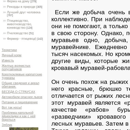
Ферма на дому
[279]
Рекорды в природе
[305]
Если же добыча очень в
Лучший друг человека
[767]
коллективно. При наблюде
Птицеводство,
животноводство,
они не помогают, а тольк
коневодство
[124]
в свою сторону. Однако, 
Пчеловодство
[51]
муравьев одно, добыча,
Фермер - птицевод!
[142]
муравейнике. Ежедневно 
Теоретики
тысяч насекомых. Но кром
Яичный корм
другие виды, которые жи
Известь
Желтых волнистых
кровавый муравей-рабовл
попугайчиков
Короткоклювые карпатские
турманы
Он очень похож на рыжих 
Общие сведения и ареал
обитания.
него красные, брюшко т
БЕСЕДА О СТРАУСАХ
отличается от рыжих лесн
Автомобили опаснее львов
этот муравей является «
Питание и пищеварение
Вот так носы!
качестве «рабов» бур
Проблема напольной
«разведчики» кровавог
яйцекладки и как с ней
бороться
лесных муравьев. Затем в
Зяблик