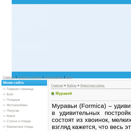
Главная
|
Статьи о птицах
|
Регистрация
|
Вход
Меню сайта
Главная
»
Файлы
»
Животные мира.
Главная страница
Муравей
Блог
Птициум
Муравьи (Formica) – удив
Фотоальбомы
Попугаи
в удивительных построй
Книги
состоят из хвоинок, мелки
Статьи о птицах
взгляд кажется, что весь 
Комнатные птицы