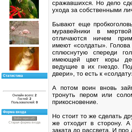
сражавшихся. Но дело сд
ухода за собственными ли
Бывают еще пробкоголов
муравейники в мертво
отличаются ничем прим
имеют «солдаты». Голова 
сплюснутую спереди го
имеющей цвет коры дер
ведущие в их гнездо. По
двери», то есть к «солдату
Статистика
А потом воин вновь зай
тронуть пером или соло
Онлайн всего:
2
Гостей:
2
прикосновение.
Пользователей:
0
Форма входа
Но стоит то же сделать д
Войти через uID
же отходит в сторону. А
Старая форма входа
заката до рассвета. И про 