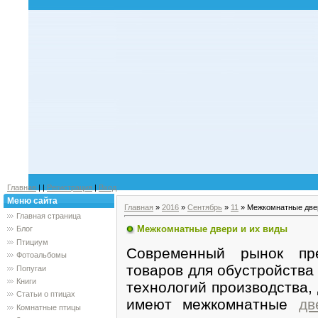
Главная
|
|
Регистрация
|
Вход
Меню сайта
Главная
»
2016
»
Сентябрь
»
11
» Межкомнатные двер
Главная страница
Межкомнатные двери и их виды
Блог
Птициум
Современный рынок пре
Фотоальбомы
товаров для обустройства
Попугаи
Книги
технологий производства,
Статьи о птицах
имеют межкомнатные
дв
Комнатные птицы