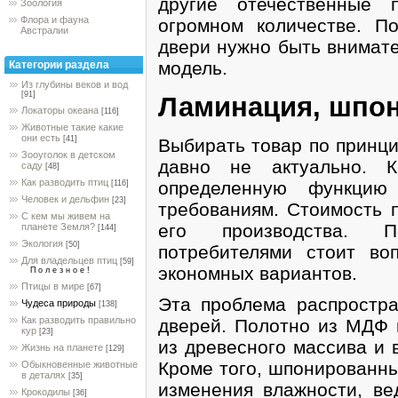
другие отечественные 
Зоология
Флора и фауна
огромном количестве. П
Австралии
двери нужно быть внимате
модель.
Категории раздела
Из глубины веков и вод
[91]
Ламинация, шпон
Локаторы океана
[116]
Животные такие какие
они есть
[41]
Выбирать товар по принци
Зооуголок в детском
давно не актуально. 
саду
[48]
Как разводить птиц
определенную функцию 
[116]
Человек и дельфин
[23]
требованиям. Стоимость 
С кем мы живем на
его производства. 
планете Земля?
[144]
Экология
[50]
потребителями стоит во
Для владельцев птиц
[59]
экономных вариантов.
П о л е з н о е !
Птицы в мире
[67]
Эта проблема распростр
Чудеса природы
[138]
Как разводить правильно
дверей. Полотно из МДФ 
кур
[23]
из древесного массива и 
Жизнь на планете
[129]
Кроме того, шпонированны
Обыкновенные животные
в деталях
[35]
изменения влажности, ве
Крокодилы
[36]