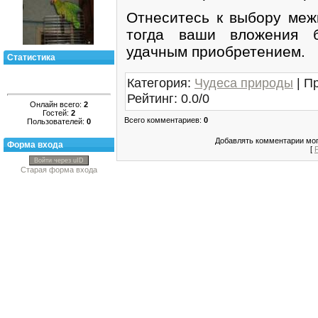
Отнеситесь к выбору меж
тогда ваши вложения б
удачным приобретением.
Статистика
Категория
:
Чудеса природы
|
П
Рейтинг
:
0.0
/
0
Онлайн всего:
2
Гостей:
2
Всего комментариев
:
0
Пользователей:
0
Добавлять комментарии мог
Форма входа
[
Войти через uID
Старая форма входа