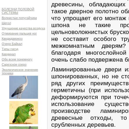
древесины, обладающих 
БОЛЕЗНИ ПОЛОВОЙ
такое дверное полотно об
СИСТЕМЫ
что упрощает его монтаж 
Волнистые попугайчики
Щегол
шпона не такие про
Улучшение качества воздуха
цельноволокнистых бруско
Отмирание пальцев ног
не составит особого т
Кандидамикоз
Озеро Байкал
межкомнатным дверям?
Типы гнезд
благодаря многослойной
Кардинал
очень слабо подвержена б
Обо всем понемногу
Сарезское озеро
Ламинированные двери 
Экологическое значение
техники
шпонированных, но не ст
ряд других преимуществ
герметичны (при использ
деформируются при точеч
использование сущес
производстве ламинир
древесные отходы, то
срубленных деревьев.