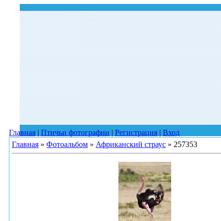
Главная
|
Птичьи фотографии
|
Регистрация
|
Вход
Главная
»
Фотоальбом
»
Африканский страус
» 257353