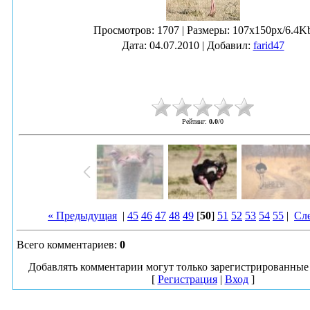
Просмотров
: 1707 |
Размеры
: 107x150px/6.4K
Дата
: 04.07.2010 |
Добавил
:
farid47
Рейтинг
:
0.0
/
0
« Предыдущая
|
45
46
47
48
49
[
50
]
51
52
53
54
55
|
Сл
Всего комментариев
:
0
Добавлять комментарии могут только зарегистрированные 
[
Регистрация
|
Вход
]