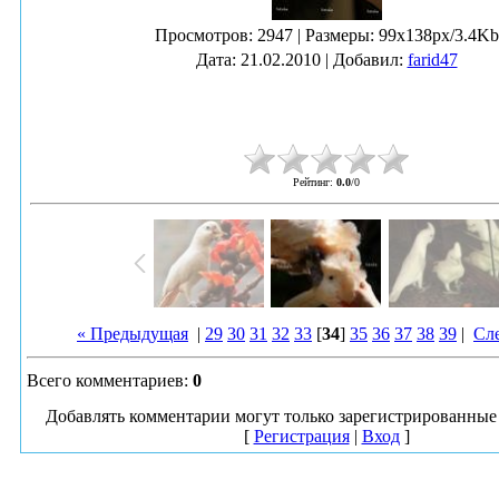
Просмотров
: 2947 |
Размеры
: 99x138px/3.4Kb
Дата
: 21.02.2010 |
Добавил
:
farid47
Рейтинг
:
0.0
/
0
« Предыдущая
|
29
30
31
32
33
[
34
]
35
36
37
38
39
|
Сл
Всего комментариев
:
0
Добавлять комментарии могут только зарегистрированные 
[
Регистрация
|
Вход
]