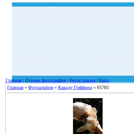
Главная
|
Птичьи фотографии
|
Регистрация
|
Вход
Главная
»
Фотоальбом
»
Какаду Гоффина
» 65785