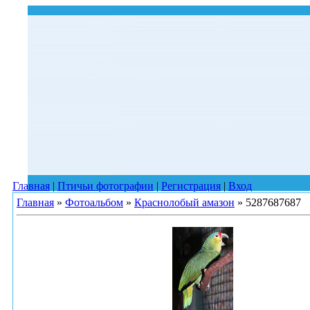
Главная
|
Птичьи фотографии
|
Регистрация
|
Вход
Главная
»
Фотоальбом
»
Краснолобый амазон
» 5287687687