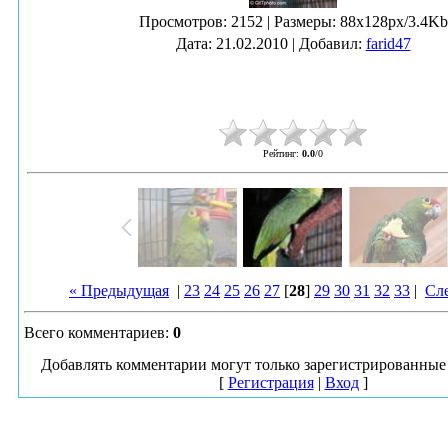
Просмотров
: 2152 |
Размеры
: 88x128px/3.4Kb
Дата
: 21.02.2010 |
Добавил
:
farid47
Рейтинг
:
0.0
/
0
« Предыдущая
|
23
24
25
26
27
[
28
]
29
30
31
32
33
|
Сл
Всего комментариев
:
0
Добавлять комментарии могут только зарегистрированные 
[
Регистрация
|
Вход
]