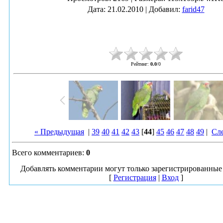
Дата
: 21.02.2010 |
Добавил
:
farid47
Рейтинг
:
0.0
/
0
« Предыдущая
|
39
40
41
42
43
[
44
]
45
46
47
48
49
|
Сл
Всего комментариев
:
0
Добавлять комментарии могут только зарегистрированные 
[
Регистрация
|
Вход
]