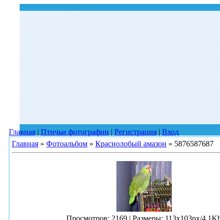
Главная
|
Птичьи фотографии
|
Регистрация
|
Вход
Главная
»
Фотоальбом
»
Краснолобый амазон
» 5876587687
Просмотров
: 2169 |
Размеры
: 113x103px/4.1K