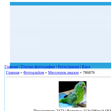
Главная
|
Птичьи фотографии
|
Регистрация
|
Вход
Главная
»
Фотоальбом
»
Мюллеров амазон
» 786876
Просмотров
: 2172 |
Размеры
: 112x106px/4.1K