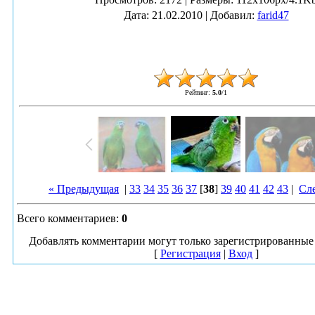
Дата
: 21.02.2010 |
Добавил
:
farid47
Рейтинг
:
5.0
/
1
« Предыдущая
|
33
34
35
36
37
[
38
]
39
40
41
42
43
|
Сл
Всего комментариев
:
0
Добавлять комментарии могут только зарегистрированные 
[
Регистрация
|
Вход
]