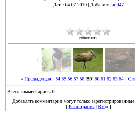
Дата
: 04.07.2010 |
Добавил
:
farid47
Рейтинг
:
0.0
/
0
« Предыдущая
|
54
55
56
57
58
[
59
]
60
61
62
63
64
|
Сл
Всего комментариев
:
0
Добавлять комментарии могут только зарегистрированные 
[
Регистрация
|
Вход
]