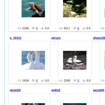
29.07.2010
29.07.2010
farid47
farid47
2196
0
0.0
4517
0
0.0
q_30410
picture
photo19
29.07.2010
29.07.2010
farid47
farid47
1918
0
0.0
2260
0
0.0
photo09
pel042
pazulGR