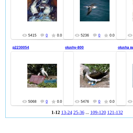
29.07.2010
29.07.2010
farid47
farid47
5415
0
0.0
5236
0
0.0
p2230054
olushy-800
olusha в
29.07.2010
29.07.2010
farid47
farid47
5068
0
0.0
5476
0
0.0
1-12
13-24
25-36
...
109-120
121-132