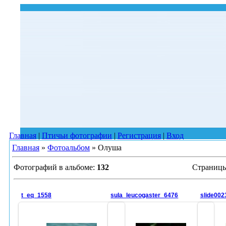
Главная
|
Птичьи фотографии
|
Регистрация
|
Вход
Главная
»
Фотоальбом
» Олуша
Фотографий в альбоме
:
132
Страниц
t_eq_1558
sula_leucogaster_6476
slide00