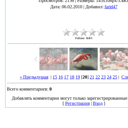
Просмотров
: 2156 |
Размеры
: 143x108px/3.4K
Дата
: 06.02.2010 |
Добавил
:
farid47
Рейтинг
:
0.0
/
0
« Предыдущая
|
15
16
17
18
19
[
20
]
21
22
23
24
25
|
Сл
Всего комментариев
:
0
Добавлять комментарии могут только зарегистрированные 
[
Регистрация
|
Вход
]