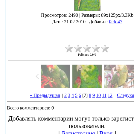
Просмотров
: 2490 |
Размеры
: 89x125px/3.3Kb
Дата
: 21.02.2010 |
Добавил
:
farid47
Рейтинг
:
0.0
/
0
« Предыдущая
|
2
3
4
5
6
[
7
]
8
9
10
11
12
|
Следую
Всего комментариев
:
0
Добавлять комментарии могут только зарегис
пользователи.
[
Регистрация
|
Вход
]