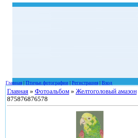
Главная
|
Птичьи фотографии
|
Регистрация
|
Вход
Главная
»
Фотоальбом
»
Желтоголовый амазон
875876876578