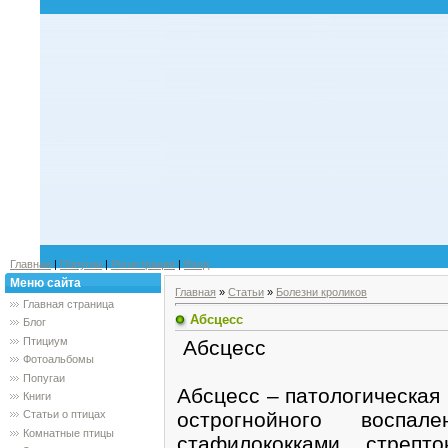
Главная
|
Попугаи
|
Регистрация
|
Вход
Меню сайта
Главная
»
Статьи
»
Болезни кроликов
Главная страница
Абсцесс
Блог
Птициум
Абсцесс
Фотоальбомы
Попугаи
Абсцесс – патологическая
Книги
острогнойного воспал
Статьи о птицах
Комнатные птицы
стафилококками, стрепт