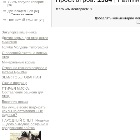
Учить попугая говорить
[39]
Всего комментариев
:
0
Для владельцев
[60]
Статьи и советы
Добавлять комментарии мог
Пятнистый сфинкс
[21]
[
Закупорка кишечника
Другие корма для птиц остео
комплекс
Голуби Молдовы типография
О весенней охоте на певчих
птиц
Минеральные корма
Строение кожного покрова и
волоса кролика
ЗЕМЛЯ ОБЕТОВАННАЯ
Сказ о ящерице
ПТИЧЬЯ МИСКА.
Составление рациона для
птиц.
Весенние певцы
Как лучше всего подбирать
чехлы на автомобильные
сиденья?
НАРОДНЫЙ ОПЫТ: Индейки
— дело выгодное создание и
продвижение сайтов