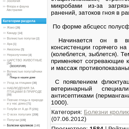
Зоология
микробами из-за загряз
Флора и фауна
Австралии
ранений, затоков гноя в ра
Категории раздела
По форме абсцесс полусф
Жако
[26]
Какаду
[14]
Волнистые попугаи
Начинается он в вид
[2]
Ара
[1]
консистенции горячего на
Амазоны
[5]
(колеблется, зыблется). 
Неразлучники
[4]
применяют согревающие ко
ЦАРСТВО ЖИВОТНЫЕ
[34]
и массаж противопоказаны
(ЗООЛОГИЯ)
Волнистые попугайчики
[62]
Птицы в нашем доме
С появлением флюктуац
Уход за птицами
[36]
ветеринарный специал
НАБЛЮДЕНИЯ ЗА
ПТИЦАМИ В ПРИРОДЕ
антисептиками (перманган
[50]
Певчие птицы в природе
1000).
и у нас дома
[71]
Голуби от А до Я
[231]
Категория
:
Болезни кролик
О всех попугаях
[208]
(07.06.2012)
Попугаи
[109]
Болезни кроликов
[146]
Просмотров
:
1584
|
Рейтин