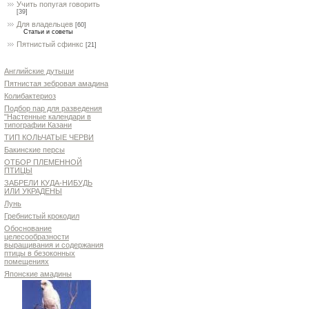
Учить попугая говорить
[39]
Для владельцев
[60]
Статьи и советы
Пятнистый сфинкс
[21]
Английские дутыши
Пятнистая зебровая амадина
Колибактериоз
Подбор пар для разведения
"Настенные календари в
типографии Казани
ТИП КОЛЬЧАТЫЕ ЧЕРВИ
Бакинские персы
ОТБОР ПЛЕМЕННОЙ
ПТИЦЫ
ЗАБРЕЛИ КУДА-НИБУДЬ
ИЛИ УКРАДЕНЫ
Лунь
Гребнистый крокодил
Обоснование
целесообразности
выращивания и содержания
птицы в безоконных
помещениях
Японские амадины