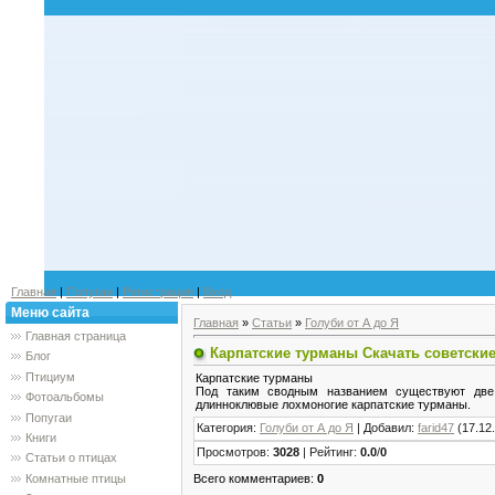
Главная
|
Попугаи
|
Регистрация
|
Вход
Меню сайта
Главная
»
Статьи
»
Голуби от А до Я
Главная страница
Карпатские турманы Скачать советск
Блог
Птициум
Карпатские турманы
Под таким сводным названием существуют две 
Фотоальбомы
длинноклювые лохмоногие карпатские турманы.
Попугаи
Категория
:
Голуби от А до Я
|
Добавил
:
farid47
(17.12
Книги
Просмотров
:
3028
|
Рейтинг
:
0.0
/
0
Статьи о птицах
Всего комментариев
:
0
Комнатные птицы