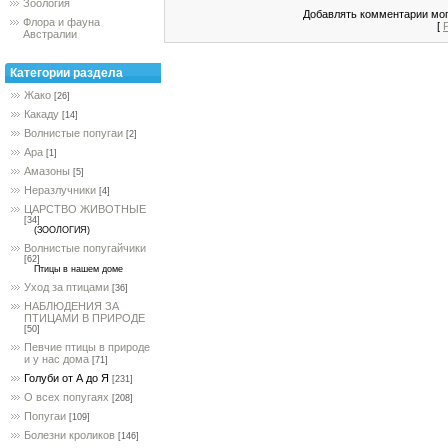
Зоология
Добавлять комментарии мог
Флора и фауна
[
Австралии
Категории раздела
Жако
[26]
Какаду
[14]
Волнистые попугаи
[2]
Ара
[1]
Амазоны
[5]
Неразлучники
[4]
ЦАРСТВО ЖИВОТНЫЕ
[34]
(ЗООЛОГИЯ)
Волнистые попугайчики
[62]
Птицы в нашем доме
Уход за птицами
[36]
НАБЛЮДЕНИЯ ЗА
ПТИЦАМИ В ПРИРОДЕ
[50]
Певчие птицы в природе
и у нас дома
[71]
Голуби от А до Я
[231]
О всех попугаях
[208]
Попугаи
[109]
Болезни кроликов
[146]