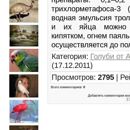
трихлорметафоса-3 
водная эмульсия трол
и их яйца можно 
кипятком, огнем паял
осуществляется до по
Категория
:
Голуби от 
(17.12.2011)
Просмотров
:
2795
|
Ре
Всего комментариев
:
0
Добавлять комментарии мог
[