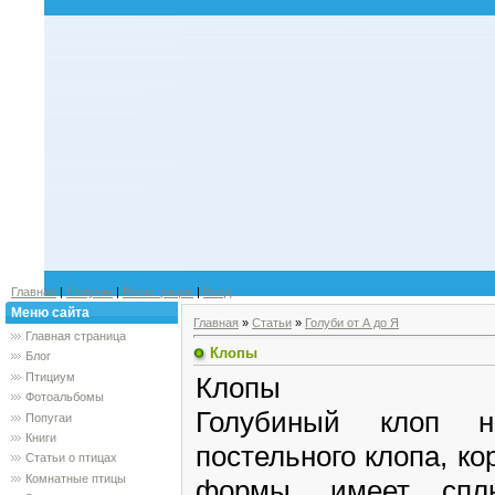
Главная
|
Попугаи
|
Регистрация
|
Вход
Меню сайта
Главная
»
Статьи
»
Голуби от А до Я
Главная страница
Клопы
Блог
Птициум
Клопы
Фотоальбомы
Голубиный клоп н
Попугаи
Книги
постельного клопа, ко
Статьи о птицах
Комнатные птицы
формы, имеет спл