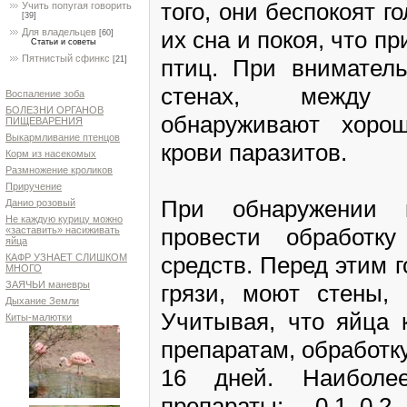
того, они беспокоят г
Учить попугая говорить
[39]
их сна и покоя, что п
Для владельцев
[60]
Статьи и советы
Пятнистый сфинкс
птиц. При внимател
[21]
стенах, между 
Воспаление зоба
БОЛЕЗНИ ОРГАНОВ
обнаруживают хорош
ПИЩЕВАРЕНИЯ
Выкармливание птенцов
крови паразитов.
Корм из насекомых
Размножение кроликов
Приручение
При обнаружении 
Данио розовый
Не каждую курицу можно
провести обработк
«заставить» насиживать
яйца
средств. Перед этим 
КАФР УЗНАЕТ СЛИШКОМ
МНОГО
ЗАЯЧЬИ маневры
грязи, моют стены, 
Дыхание Земли
Учитывая, что яйца 
Киты-малютки
препаратам, обработку
16 дней. Наиболе
препараты: 0,1–0,