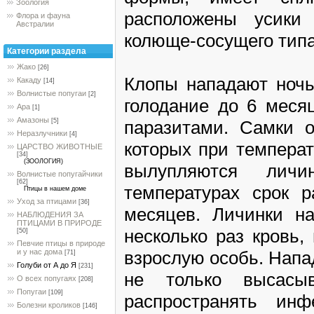
Зоология
расположены усики 
Флора и фауна
Австралии
колюще-сосущего типа
Категории раздела
Жако
[26]
Клопы нападают ноч
Какаду
[14]
Волнистые попугаи
[2]
голодание до 6 месяц
Ара
[1]
Амазоны
паразитами. Самки 
[5]
Неразлучники
[4]
которых при температ
ЦАРСТВО ЖИВОТНЫЕ
[34]
(ЗООЛОГИЯ)
вылупляются лич
Волнистые попугайчики
[62]
температурах срок р
Птицы в нашем доме
Уход за птицами
[36]
месяцев. Личинки н
НАБЛЮДЕНИЯ ЗА
ПТИЦАМИ В ПРИРОДЕ
несколько раз кровь,
[50]
Певчие птицы в природе
взрослую особь. Напа
и у нас дома
[71]
Голуби от А до Я
[231]
не только высасы
О всех попугаях
[208]
Попугаи
[109]
распространять инф
Болезни кроликов
[146]