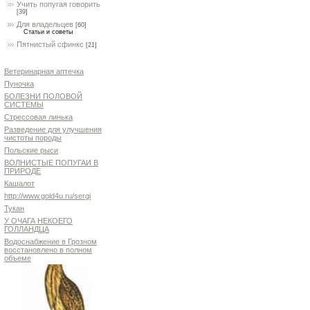
Учить попугая говорить
[39]
Для владельцев
[60]
Статьи и советы
Пятнистый сфинкс
[21]
Ветеринарная аптечка
Пуночка
БОЛЕЗНИ ПОЛОВОЙ
СИСТЕМЫ
Стрессовая линька
Разведение для улучшения
чистоты породы
Польские рыси
ВОЛНИСТЫЕ ПОПУГАИ В
ПРИРОДЕ
Кашалот
http://www.gold4u.ru/sergi
Тукан
У ОЧАГА НЕКОЕГО
ГОЛЛАНДЦА
Водоснабжение в Грозном
восстановлено в полном
объеме