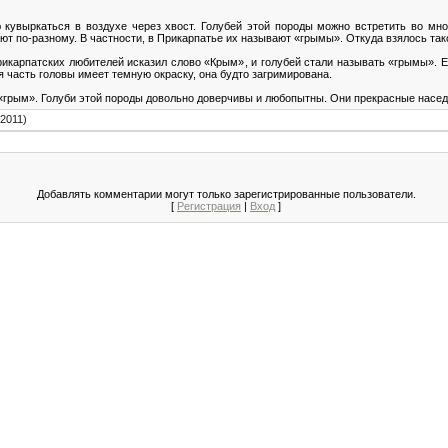
ю кувыркаться в воздухе через хвост. Голубей этой породы можно встретить во мн
ют по-разному. В частности, в Прикарпатье их называют «грымы». Откуда взялось так
прикарпатских любителей исказил слово «Крым», и голубей стали называть «грымы». 
я часть головы имеет темную окраску, она будто загримирована.
«грым». Голуби этой породы довольно доверчивы и любопытны. Они прекрасные насед
.2011)
Добавлять комментарии могут только зарегистрированные пользователи.
[
Регистрация
|
Вход
]