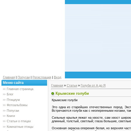
Главная
|
Попугаи
|
Регистрация
|
Вход
Меню сайта
Главная
»
Статьи
»
Голуби от А до Я
Главная страница
Крымские голуби
Блог
Птициум
Крымские голуби
Фотоальбомы
Это одна из старейших отечественных пород. Экст
Попугаи
Встречаются голуби как с неоперенными ногами, так
Книги
Сильные крылья лежат на хвосте, сам хвост широкий
длинный, толстый, светлый; глаза большие, светлые
Статьи о птицах
Комнатные птицы
Основная окраска оперения белая, но верхняя часть