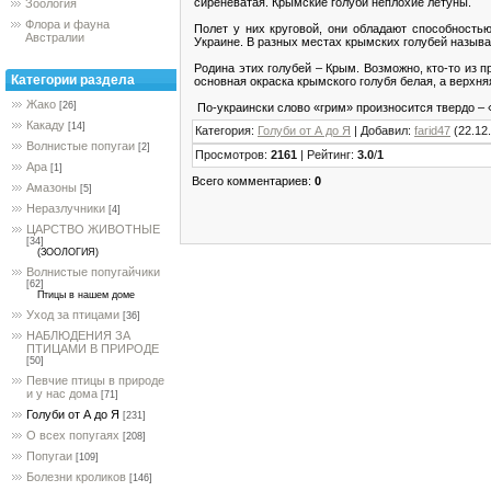
сиреневатая. Крымские голуби неплохие летуны.
Зоология
Флора и фауна
Полет у них круговой, они обладают способность
Австралии
Украине. В разных местах крымских голубей называ
Родина этих голубей – Крым. Возможно, кто-то из 
Категории раздела
основная окраска крымского голубя белая, а верхня
Жако
[26]
По-украински слово «грим» произносится твердо – 
Какаду
[14]
Категория
:
Голуби от А до Я
|
Добавил
:
farid47
(22.12
Волнистые попугаи
[2]
Просмотров
:
2161
|
Рейтинг
:
3.0
/
1
Ара
[1]
Всего комментариев
:
0
Амазоны
[5]
Неразлучники
[4]
ЦАРСТВО ЖИВОТНЫЕ
[34]
(ЗООЛОГИЯ)
Волнистые попугайчики
[62]
Птицы в нашем доме
Уход за птицами
[36]
НАБЛЮДЕНИЯ ЗА
ПТИЦАМИ В ПРИРОДЕ
[50]
Певчие птицы в природе
и у нас дома
[71]
Голуби от А до Я
[231]
О всех попугаях
[208]
Попугаи
[109]
Болезни кроликов
[146]