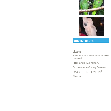
Друзья сайта
Панда
Биологические особенности
свиней
Птицеловные снасти.
Ботанический сад Линнея
РАЗВЕДЕНИЕ НУТРИЙ
Меконг