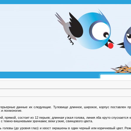
ерьерные данные их следующие. Туловище длинное, широкое, корпус поставлен прям
 и лохмоногие.
, прямой, состоит из 12 перьев; длинная узкая голова, линия лба круто спускается 
 с темно-вишневыми зрачками; веки узкие, свинцового цвета.
 головы (до уровня глаз) и хвост окрашены в один черный или коричневый цвет. Реже