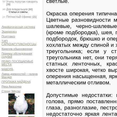
светлые.
Учить попугая говорить
[39]
Для владельцев
[60]
Окраска оперения типична
Статьи и советы
Пятнистый сфинкс
[21]
Цветные разновидности м
шалевые, черно-шалевы
Лимфатическая система
(кроме подбородка), шея, 
Эшерихиоз
Пситтакоз
подбородок, брюшко и опе
ТИП
хохлатых между спиной и 
САРКОЖГУТИКОНОСЦЫ
Корелла обыкновенная
треугольника; если у с
Приемы обследования
треугольника нет, они те
голубей
РЕДКО ПОСЕЩАЕМЫЕ
статных ленточных, кр
МЕСТА
хвосте широкая, четко вы
МАКОРА
Лавка древностей – галера
оперения насыщенная, ярк
Махдия
металлическим отливом.
ПРОПАЖА НАЙДЕНА
Река Амазонка
Стены Эфузы
Допустимые недостатки:
голова, прямо поставлен
глаза, разноглазие, пестр
недостаточно яркая лента