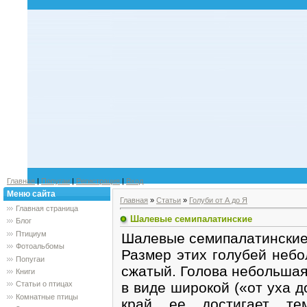
Главная
|
Попугаи
|
Регистрация
|
Вход
Меню сайта
Главная
»
Статьи
»
Голуби от А до Я
Главная страница
Шалевые семипалатинские
Блог
Птициум
Шалевые семипалатински
Фотоальбомы
Размер этих голубей небо
Попугаи
сжатый. Голова небольшая,
Книги
в виде широкой («от уха д
Статьи о птицах
Комнатные птицы
край ее достигает тем