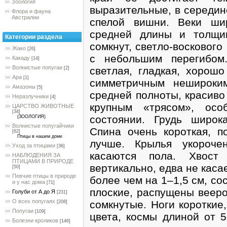
Зоология
выразительные, в середин
Флора и фауна
Австралии
спелой вишни. Веки шир
средней длины и толщин
Категории раздела
сомкнут, светло-воскового
Жако
[26]
с небольшим перегибом.
Какаду
[14]
Волнистые попугаи
светлая, гладкая, хорошо
[2]
Ара
[1]
симметричным нешироки
Амазоны
[5]
средней полноты, красиво 
Неразлучники
[4]
крупным «трясом», осо
ЦАРСТВО ЖИВОТНЫЕ
[34]
состоянии. Грудь широка
(ЗООЛОГИЯ)
Волнистые попугайчики
Спина очень короткая, п
[62]
Птицы в нашем доме
лучше. Крылья укороче
Уход за птицами
[36]
касаются пола. Хвост 
НАБЛЮДЕНИЯ ЗА
ПТИЦАМИ В ПРИРОДЕ
вертикально, едва не каса
[50]
Певчие птицы в природе
более чем на 1–1,5 см, со
и у нас дома
[71]
плоские, распущены вееро
Голуби от А до Я
[231]
О всех попугаях
сомкнутые. Ноги короткие
[208]
Попугаи
[109]
цвета, космы длиной от 5
Болезни кроликов
[146]