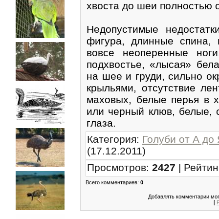
хвоста до шеи полностью 
Недопустимые недостатки
фигура, длинные спина, 
вовсе неоперенные ноги
подхвостье, «лысая» бел
на шее и груди, сильно о
крыльями, отсутствие лен
маховых, белые перья в х
или черный клюв, белые,
глаза.
Категория
:
Голуби от А до
(17.12.2011)
Просмотров
:
2427
|
Рейтин
Всего комментариев
:
0
Добавлять комментарии мог
[