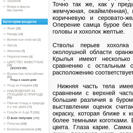
Зоология
Точно так же, как у пред
Флора и фауна
жемчужная, окаймлённая), 
Австралии
коричневую и серовато-же
Категории раздела
Оперение самца бурое без 
Жако
[26]
головы и хохолок желтые.
Какаду
[14]
Волнистые попугаи
[2]
Стволы перьев хохолка
Ара
[1]
околоушной области оранж
Амазоны
[5]
Неразлучники
[4]
Крылья имеют несколько
ЦАРСТВО ЖИВОТНЫЕ
сравнению с остальным о
[34]
(ЗООЛОГИЯ)
расположению соответствует
Волнистые попугайчики
[62]
Птицы в нашем доме
Нижняя часть тела имее
Уход за птицами
[36]
НАБЛЮДЕНИЯ ЗА
сравнении с верхней част
ПТИЦАМИ В ПРИРОДЕ
[50]
большие различия в буром
Певчие птицы в природе
выставлении оценок счита
и у нас дома
[71]
окраску, которая ближе к к
Голуби от А до Я
[231]
О всех попугаях
[208]
более темными коготками. 
Попугаи
[109]
цвета. Глаза карие. Самка
Болезни кроликов
[146]