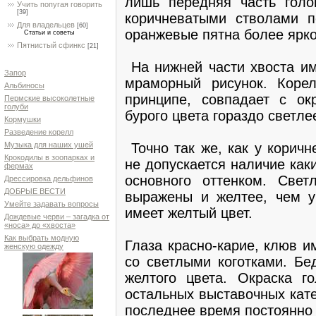
лишь передняя часть голо
Учить попугая говорить
[39]
коричневатыми стволами п
Для владельцев
[60]
оранжевые пятна более ярк
Статьи и советы
Пятнистый сфинкс
[21]
На нижней части хвоста и
Запор
мраморный рисунок. Корел
Альбиносы
принципе, совпадает с ок
Пермские высоколетные
голуби
бурого цвета гораздо светле
Кормушки
Разведение корелл
Точно так же, как у коричн
Музыка для наших ушей
Крокодилы в зоопарках и
не допускается наличие как
фермах
основного оттенком. Све
Дрессировка дельфинов
ДОБРЫЕ ВЕСТИ
выражены и желтее, чем у
Умейте задавать вопросы
имеет желтый цвет.
Дождевые черви – загадка от
«носа» до «хвоста»
Как выбрать модную
Глаза красно-карие, клюв им
женскую одежду
со светлыми коготками. Бе
желтого цвета. Окраска г
остальных выставочных кате
последнее время постоянно