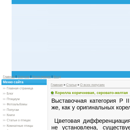
Главная
|
Попугаи
|
Регистрация
|
Вход
Меню сайта
Главная
»
Статьи
»
О всех попугаях
Главная страница
Корелла коричневая, серовато-желтая
Блог
Птициум
Выставочная категория Р I
Фотоальбомы
же, как у оригинальных коре
Попугаи
Книги
Цветовая дифференциация
Статьи о птицах
Комнатные птицы
не установлена, существу