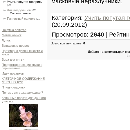
масковые неразлучники.
Учить попугая говорить
[39]
Для владельцев
[60]
Статьи и советы
Категория
:
Учить попугая 
Пятнистый сфинкс
[21]
(20.09.2012)
Покупка попугая
Просмотров
:
2640
|
Рейтин
Магия кличек
Лучок
Всего комментариев
:
0
Выпадение перьев
Чрезмерно длинные когти и
Добавлять комментарии мог
клюв
[
Вода для питья
Предостерегающие крики и
окрикивание
Идеи подарков
КЛЕТОЧНОЕ СОДЕРЖАНИЕ
МЯСНЫХ КУР
Птицы-хищники
Почему лягушка холодная?
Кованные ворота для дачного
участка