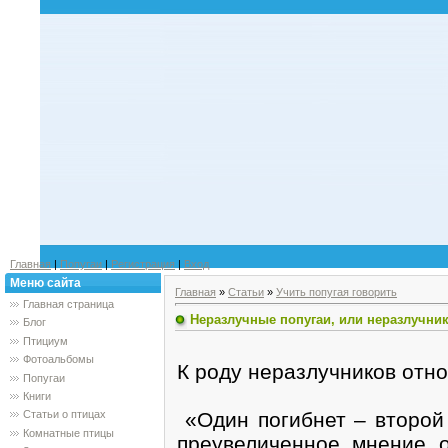
Главная
|
Попугаи
|
Регистрация
|
Вход
Меню сайта
Главная
»
Статьи
»
Учить попугая говорить
Главная страница
Неразлучные попугаи, или неразлучни
Блог
Птициум
Фотоальбомы
К роду неразлучников отно
Попугаи
Книги
«Один погибнет – второй 
Статьи о птицах
Комнатные птицы
преувеличенное мнение о