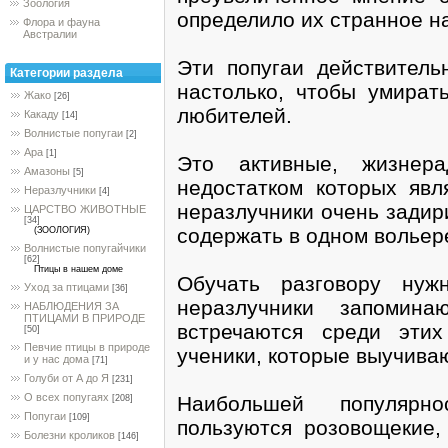
Зоология
определило их странное н
Флора и фауна
Австралии
Эти попугаи действитель
Категории раздела
настолько, чтобы умират
Жако
[26]
любителей.
Какаду
[14]
Волнистые попугаи
[2]
Ара
[1]
Это активные, жизнера
Амазоны
[5]
недостатком которых явл
Неразлучники
[4]
неразлучники очень задир
ЦАРСТВО ЖИВОТНЫЕ
[34]
содержать в одном вольер
(ЗООЛОГИЯ)
Волнистые попугайчики
[62]
Птицы в нашем доме
Обучать разговору нуж
Уход за птицами
[36]
неразлучники запомин
НАБЛЮДЕНИЯ ЗА
ПТИЦАМИ В ПРИРОДЕ
встречаются среди эти
[50]
Певчие птицы в природе
ученики, которые выучиваю
и у нас дома
[71]
Голуби от А до Я
[231]
О всех попугаях
Наибольшей популярн
[208]
Попугаи
[109]
пользуются розовощекие,
Болезни кроликов
[146]