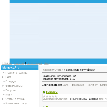
Главная
|
Попугаи
|
Регистрация
|
Вход
Меню сайта
Главная
»
Статьи
» Волнистые попугайчики
Главная страница
В категории материалов
:
62
Блог
Показано материалов
:
1-10
Птициум
Сортировать по
:
Дате
·
Названию
·
Рейтингу
·
Комм
Фотоальбомы
Попугаи
Поилки
Книги
Статьи о птицах
Волнистые попугайчики
|
Просмотров:
2409
|
Добавил:
farid47
Комнатные птицы