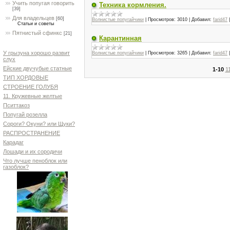
Учить попугая говорить
Техника кормления.
[39]
Для владельцев
[60]
Волнистые попугайчики
|
Просмотров:
3010
|
Добавил:
farid47
Статьи и советы
Пятнистый сфинкс
[21]
Карантинная
У грызуна хорошо развит
Волнистые попугайчики
|
Просмотров:
3265
|
Добавил:
farid47
слух
Ейские двучубые статные
1-10
1
ТИП ХОРДОВЫЕ
СТРОЕНИЕ ГОЛУБЯ
11. Кружевные желтые
Пситтакоз
Попугай розелла
Сороги? Окуни? или Щуки?
РАСПРОСТРАНЕНИЕ
Карадаг
Лошади и их сородичи
Что лучше пеноблок или
газоблок?