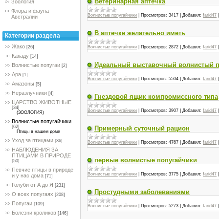
Ветеринарная аптечка
Зоология
Флора и фауна
Волнистые попугайчики
|
Просмотров:
3417
|
Добавил:
farid47
Австралии
В аптечке желательно иметь
Категории раздела
Жако
Волнистые попугайчики
|
Просмотров:
2872
|
Добавил:
farid47
[26]
Какаду
[14]
Идеальный выставочный волнистый п
Волнистые попугаи
[2]
Ара
[1]
Волнистые попугайчики
|
Просмотров:
5504
|
Добавил:
farid47
Амазоны
[5]
Неразлучники
[4]
Гнездовой ящик компромиссного типа
ЦАРСТВО ЖИВОТНЫЕ
[34]
Волнистые попугайчики
|
Просмотров:
3907
|
Добавил:
farid47
(ЗООЛОГИЯ)
Волнистые попугайчики
[62]
Примерный суточный рацион
Птицы в нашем доме
Уход за птицами
[36]
Волнистые попугайчики
|
Просмотров:
4767
|
Добавил:
farid47
НАБЛЮДЕНИЯ ЗА
ПТИЦАМИ В ПРИРОДЕ
первые волнистые попугайчики
[50]
Певчие птицы в природе
Волнистые попугайчики
|
Просмотров:
3775
|
Добавил:
farid47
и у нас дома
[71]
Голуби от А до Я
[231]
Простудными заболеваниями
О всех попугаях
[208]
Попугаи
[109]
Волнистые попугайчики
|
Просмотров:
5273
|
Добавил:
farid47
Болезни кроликов
[146]