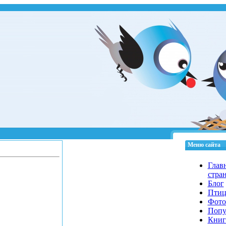
Меню сайта
Глав
стра
Блог
Пти
Фото
Попу
Книг