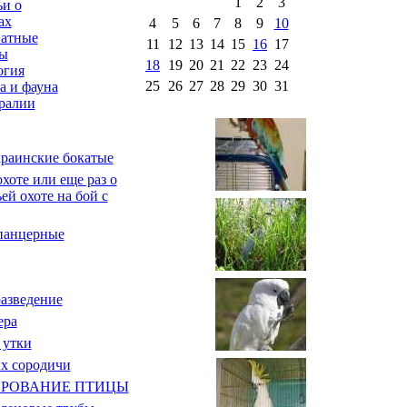
1
2
3
ьи о
ах
4
5
6
7
8
9
10
атные
11
12
13
14
15
16
17
ы
18
19
20
21
22
23
24
огия
25
26
27
28
29
30
31
а и фауна
ралии
раинские бокатые
хоте или еще раз о
ей охоте на бой с
панцерные
азведение
ера
 утки
х сородичи
РОВАНИЕ ПТИЦЫ