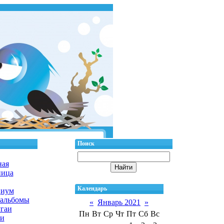
Поиск
ная
ница
Календарь
циум
альбомы
«
Январь 2021
»
гаи
Пн
Вт
Ср
Чт
Пт
Сб
Вс
и