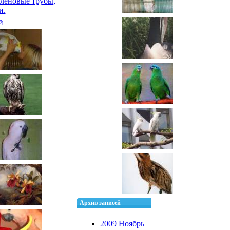
леновые трубы,
и.
й
Архив записей
2009 Ноябрь