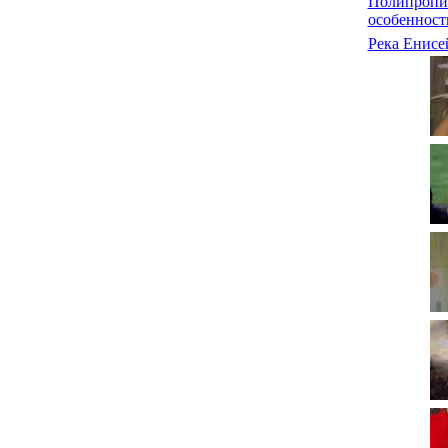
Полипропи
особенност
Река Енисе