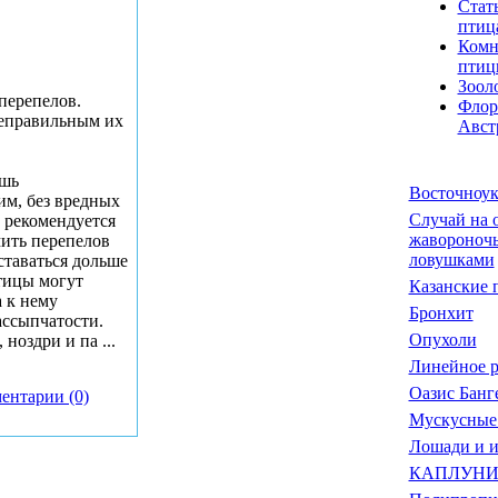
Стат
птиц
Комн
птиц
Зоол
перепелов.
Флор
неправильным их
Авст
ишь
Восточноук
им, без вредных
Случай на о
 рекомендуется
жавороночь
ить перепелов
ловушками
ставаться дольше
птицы могут
Казанские 
 к нему
Бронхит
ассыпчатости.
Опухоли
, ноздри и па
...
Линейное р
Оазис Банг
ентарии (0)
Мускусные
Лошади и и
КАПЛУНИ