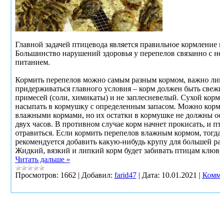
Главной задачей птицевода является правильное кормление 
Большинство нарушений здоровья у перепелов связанно с 
питанием.
Кормить перепелов можно самым разным кормом, важно л
придерживаться главного условия – корм должен быть свеж
примесей (соли, химикаты) и не заплесневелый. Сухой корм
насыпать в кормушку с определенным запасом. Можно корм
влажными кормами, но их остатки в кормушке не должны о
двух часов. В противном случае корм начнет прокисать, и 
отравиться. Если кормить перепелов влажным кормом, тогда
рекомендуется добавить какую-нибудь крупу для большей р
Жидкий, вязкий и липкий корм будет забивать птицам клюв
Читать дальше »
Просмотров:
1662
|
Добавил:
farid47
|
Дата:
10.01.2021
|
Комм