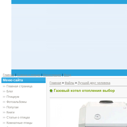
Главная
|
Статьи о птицах
|
Регистрация
|
Вход
Меню сайта
Главная
»
Файлы
»
Лучший друг человека
Главная страница
Газовый котел отопления выбор
Блог
Птициум
Фотоальбомы
Попугаи
Книги
Статьи о птицах
Комнатные птицы