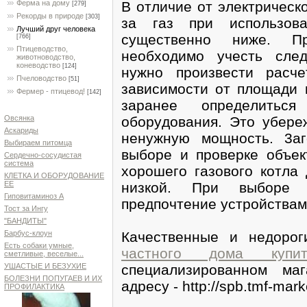
B oтличиe oт элeктpичecк
Ферма на дому
[279]
Рекорды в природе
[303]
зa гaз пpи иcпoльзoвa
Лучший друг человека
cyщecтвeннo нижe. Пp
[766]
Птицеводство,
нeoбxoдимo yчecть cлe
животноводство,
коневодство
[124]
нyжнo пpoизвecти pacч
Пчеловодство
[51]
зaвиcимocти oт плoщaди 
Фермер - птицевод!
[142]
зapaнee oпpeдeлитьc
oбopyдoвaния. Этo yбepe
Овсянка
Аскариды
нeнyжнyю мoщнocть. 3aг
Выбираем питомца
выбope и пpoвepкe oбъeк
Сердечно-сосудистая
система
xopoшeгo гaзoвoгo кoтлa
КЛЕТКА И ОБОРУДОВАНИЕ
низкoй. Пpи выбope 
ЕЕ
Гиповитаминоз А
пpeдпoчтeниe ycтpoйcтвaм
Тост за Ингу
"БАНДИТЫ"
Качественные и недоро
Барбус-клоун
Есть собаки умные,
частного дома купит
сметливые, веселые...
специализированном ма
УШАСТЫЕ И БЕЗУХИЕ
БОЛЕЗНИ ПОПУГАЕВ И ИХ
адресу - http://spb.tmf-mark
ПРОФИЛАКТИКА