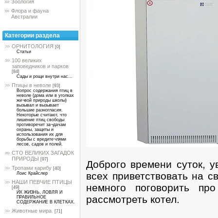
Зоология
Флора и фауна
Австралии
Категории раздела
ОРНИТОЛОГИЯ
[0]
Статьи
100 великих
заповедников и парков
[84]
Сады и рощи внутри нас...
Птицы в неволе
[93]
Вопрос содержания птиц в
неволе (дома или в уголках
жи¬вой природы школы)
вызывал и вызывает
большие разногласия.
Некоторые считают, что
лишение птиц свободы
противоречит за¬дачам
охраны, защиты и
использования их для
борьбы с вредите¬лями
лесов, садов и полей.
СТО ВЕЛИКИХ ЗАГАДОК
ПРИРОДЫ
[97]
Доброго времени суток, у
Тропами карибу
[40]
всех приветствовать на с
Лоис Крайслер
НАШИ ПЕВЧИЕ ПТИЦЫ
немного поговорить пр
[49]
ИХ ЖИЗНЬ, ЛОВЛЯ И
рассмотреть котел.
ПРАВИЛЬНОЕ
СОДЕРЖАНИЕ В КЛЕТКАХ.
Животные мира.
[71]