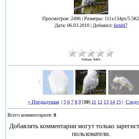
Просмотров
: 2496 |
Размеры
: 111x134px/5.5K
Дата
: 06.03.2010 |
Добавил
:
farid47
Рейтинг
:
0.0
/
0
« Предыдущая
|
5
6
7
8
9
[
10
]
11
12
13
14
15
|
Следу
Всего комментариев
:
0
Добавлять комментарии могут только зарегис
пользователи.