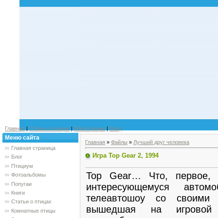
Главная
|
Статьи о птицах
|
Регистрация
|
Вход
Меню сайта
Главная
»
Файлы
»
Лучший друг человека
Главная страница
Игра Top Gear 2, 1994
Блог
Птициум
Top Gear… Что, первое, 
Фотоальбомы
Попугаи
интересующемуся автомо
Книги
телеавтошоу со своими 
Статьи о птицах
вышедшая на игровой
Комнатные птицы