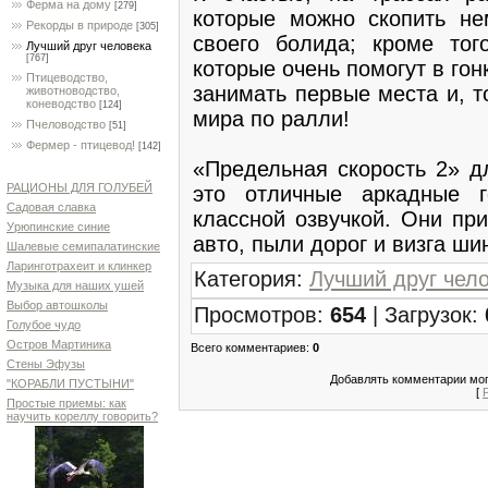
Ферма на дому
[279]
которые можно скопить не
Рекорды в природе
[305]
своего болида; кроме тог
Лучший друг человека
[767]
которые очень помогут в гонк
Птицеводство,
занимать первые места и, 
животноводство,
коневодство
[124]
мира по ралли!
Пчеловодство
[51]
Фермер - птицевод!
[142]
«Предельная скорость 2» д
РАЦИОНЫ ДЛЯ ГОЛУБЕЙ
это отличные аркадные г
Садовая славка
классной озвучкой. Они пр
Урюпинские синие
авто, пыли дорог и визга ши
Шалевые семипалатинские
Ларинготрахеит и клинкер
Категория
:
Лучший друг чел
Музыка для наших ушей
Выбор автошколы
Просмотров
:
654
|
Загрузок
:
Голубое чудо
Остров Мартиника
Всего комментариев
:
0
Стены Эфузы
Добавлять комментарии мог
"КОРАБЛИ ПУСТЫНИ"
[
Простые приемы: как
научить кореллу говорить?