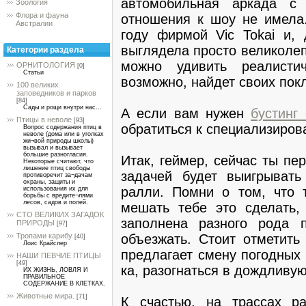
автомобильная аркада с 
Зоология
Флора и фауна
отношения к шоу не имела
Австралии
году фирмой Vic Tokai и,
выглядела просто великолеп
Категории раздела
можно удивить реалисти
ОРНИТОЛОГИЯ
[0]
Статьи
возможно, найдет своих пок
100 великих
заповедников и парков
[84]
Сады и рощи внутри нас...
А если вам нужен
бустинг 
Птицы в неволе
[93]
обратиться к специализирован
Вопрос содержания птиц в
неволе (дома или в уголках
жи¬вой природы школы)
вызывал и вызывает
большие разногласия.
Итак, геймер, сейчас ты пе
Некоторые считают, что
лишение птиц свободы
задачей будет выигрыват
противоречит за¬дачам
охраны, защиты и
ралли. Помни о том, что 
использования их для
борьбы с вредите¬лями
лесов, садов и полей.
мешать тебе это сделать,
СТО ВЕЛИКИХ ЗАГАДОК
заполнена разного рода п
ПРИРОДЫ
[97]
объезжать. Стоит отметить
Тропами карибу
[40]
Лоис Крайслер
предлагает смену погодных 
НАШИ ПЕВЧИЕ ПТИЦЫ
[49]
ка, разогнаться в дождливую
ИХ ЖИЗНЬ, ЛОВЛЯ И
ПРАВИЛЬНОЕ
СОДЕРЖАНИЕ В КЛЕТКАХ.
Животные мира.
[71]
К счастью, на трассах р