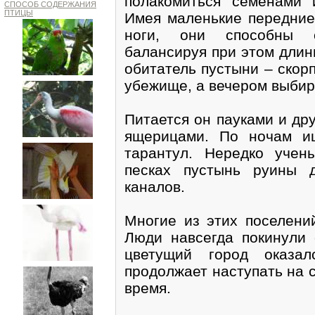
полакомиться семенами 
СПОСОБ СОДЕРЖАНИЯ
ПТИЦЫ
Имея маленькие передние
ноги, они способны с
балансируя при этом длин
обитатель пустыни – скор
убежище, а вечером выбир
Питается он пауками и др
ящерицами. По ночам и
тарантул. Нередко учен
песках пустынь руины 
каналов.
Многие из этих поселени
Люди навсегда покинули 
цветущий город оказал
продолжает наступать на 
время.