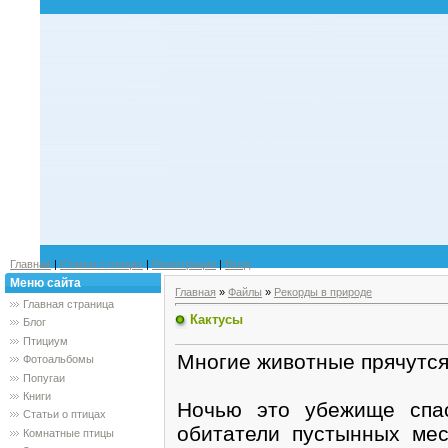
Главная
|
Статьи о птицах
|
Регистрация
|
Вход
Меню сайта
Главная
»
Файлы
»
Рекорды в природе
Главная страница
Кактусы
Блог
Птициум
Многие животные прячутся
Фотоальбомы
Попугаи
Книги
Ночью это убежище спа
Статьи о птицах
обитатели пустынных мес
Комнатные птицы