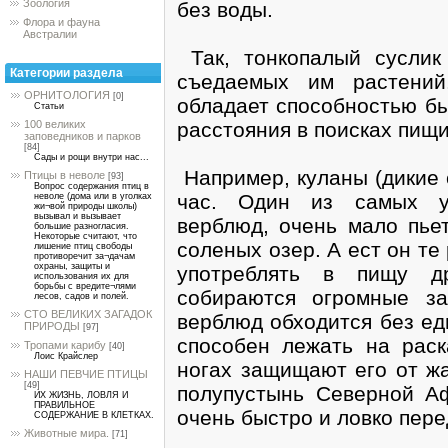
Зоология
без воды.
Флора и фауна
Австралии
Так, тонкопалый суслик 
Категории раздела
съедаемых им растений
ОРНИТОЛОГИЯ
[0]
обладает способностью бы
Статьи
расстояния в поисках пищи
100 великих
заповедников и парков
[84]
Сады и рощи внутри нас...
Например, куланы (дикие 
Птицы в неволе
[93]
Вопрос содержания птиц в
час. Один из самых уд
неволе (дома или в уголках
жи¬вой природы школы)
вызывал и вызывает
верблюд, очень мало пье
большие разногласия.
Некоторые считают, что
соленых озер. А ест он те
лишение птиц свободы
противоречит за¬дачам
охраны, защиты и
употреблять в пищу д
использования их для
борьбы с вредите¬лями
собираются огромные за
лесов, садов и полей.
СТО ВЕЛИКИХ ЗАГАДОК
верблюд обходится без ед
ПРИРОДЫ
[97]
способен лежать на раск
Тропами карибу
[40]
Лоис Крайслер
ногах защищают его от жа
НАШИ ПЕВЧИЕ ПТИЦЫ
[49]
полупустынь Северной Аф
ИХ ЖИЗНЬ, ЛОВЛЯ И
ПРАВИЛЬНОЕ
очень быстро и ловко пере
СОДЕРЖАНИЕ В КЛЕТКАХ.
Животные мира.
[71]