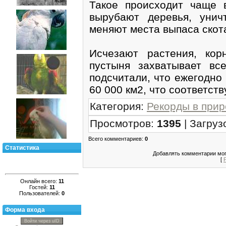
Такое происходит чаще 
вырубают деревья, унич
меняют места выпаса скот
Исчезают растения, кор
пустыня захватывает в
подсчитали, что ежегодно
60 000 км2, что соответст
Категория
:
Рекорды в при
Просмотров
:
1395
|
Загруз
Всего комментариев
:
0
Статистика
Добавлять комментарии мог
[
Онлайн всего:
11
Гостей:
11
Пользователей:
0
Форма входа
Войти через uID