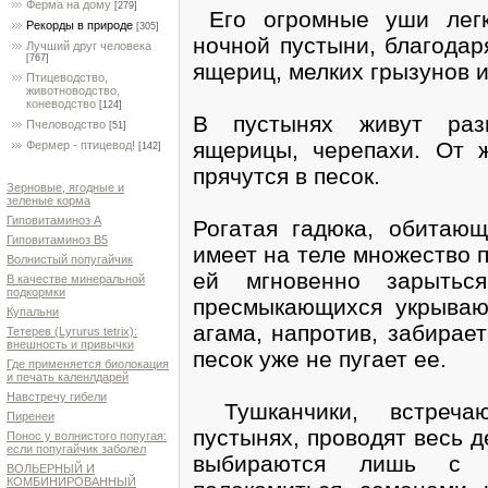
Ферма на дому
[279]
Его огромные уши легк
Рекорды в природе
[305]
ночной пустыни, благодар
Лучший друг человека
[767]
ящериц, мелких грызунов и
Птицеводство,
животноводство,
коневодство
[124]
В пустынях живут разн
Пчеловодство
[51]
ящерицы, черепахи. От 
Фермер - птицевод!
[142]
прячутся в песок.
Зерновые, ягодные и
зеленые корма
Гиповитаминоз А
Рогатая гадюка, обитаю
Гиповитаминоз В5
имеет на теле множество 
Волнистый попугайчик
ей мгновенно зарытьс
В качестве минеральной
подкормки
пресмыкающихся укрываю
Купальни
агама, напротив, забирает
Тетерев (Lyrurus tetrix):
внешность и привычки
песок уже не пугает ее.
Где применяется биолокация
и печать каленлдарей
Навстречу гибели
Тушканчики, встречаю
Пиренеи
пустынях, проводят весь д
Понос у волнистого попугая:
если попугайчик заболел
выбираются лишь с н
ВОЛЬЕРНЫЙ И
КОМБИНИРОВАННЫЙ