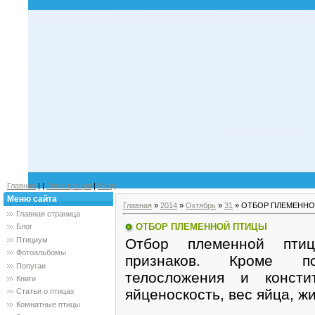
Главная
|
|
Регистрация
|
Вход
Меню сайта
Главная
»
2014
»
Октябрь
»
31
» ОТБОР ПЛЕМЕНН
Главная страница
ОТБОР ПЛЕМЕННОЙ ПТИЦЫ
Блог
Отбор племенной птиц
Птициум
Фотоальбомы
признаков. Кроме по
Попугаи
телосложения и консти
Книги
яйценоскость, вес яйца, ж
Статьи о птицах
Комнатные птицы