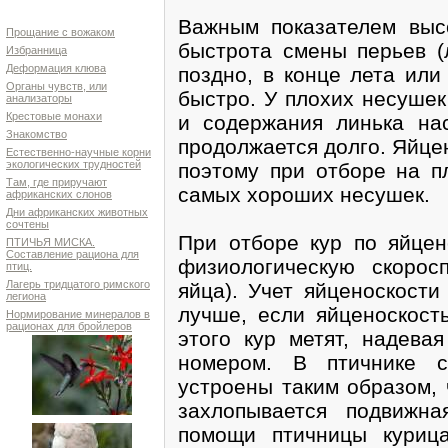
Важным показателем высо
Прощание с вожаком
быстрота смены перьев (
Избранница
Деформация клюва
поздно, в конце лета или
Органы чувств, или
быстро. У плохих несушек
анализаторы
Крестовые монахи
и содержания линька на
Знакомство
продолжается долго. Яйце
Естественно-научные корни
экологических трудностей
поэтому при отборе на п
Там, где приручают
самых хороших несушек.
африканских слонов
Дни африканских животных
сочтены
При отборе кур по яйцен
ПТИЧЬЯ МИСКА.
Составление рациона для
физиологическую скорос
птиц.
Лагерь тридцатого римского
яйца). Учет яйценоскости
легиона
лучше, если яйценоскост
Нормирование минералов в
рационах для бройлеров
этого кур метят, надева
номером. В птичнике с
устроены таким образом, 
захлопывается подвижн
помощи птичницы куриц