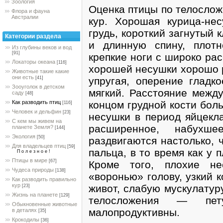
Зоология
Оценка птицы по телослож
Флора и фауна
Австралии
кур. Хорошая курица-не
грудь, короткий загнутый
Категории раздела
и длинную спину, плот
Из глубины веков и вод
[91]
крепкие ноги с широко ра
Локаторы океана
[116]
хорошей несушки хорошо р
Животные такие какие
они есть
упругая, оперение гладк
[41]
Зооуголок в детском
мягкий. Расстояние межд
саду
[48]
концом грудной кости бол
Как разводить птиц
[116]
Человек и дельфин
[23]
несушки в период яйцекла
С кем мы живем на
расширенное, набухш
планете Земля?
[144]
Экология
[50]
раздвигаются настолько,
Для владельцев птиц
[59]
пальца, в то время как у
П о л е з н о е !
Птицы в мире
[67]
Кроме того, плохие н
Чудеса природы
[138]
«воронью» голову, узкий 
Как разводить правильно
кур
живот, слабую мускулатур
[23]
Жизнь на планете
[129]
телосложения — пет
Обыкновенные животные
малопродуктивны.
в деталях
[35]
Крокодилы
[36]