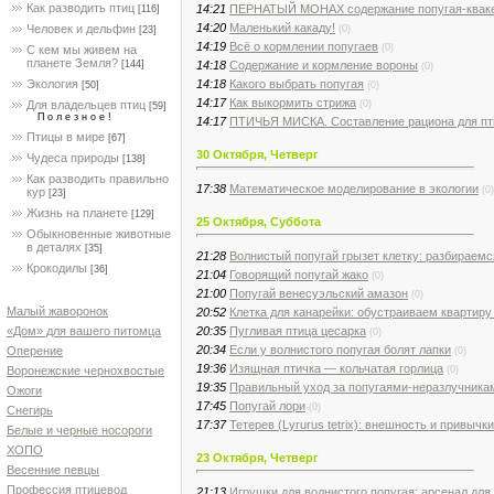
Как разводить птиц
14:21
ПЕРНАТЫЙ МОНАХ содержание попугая-кваке
[116]
14:20
Маленький какаду!
Человек и дельфин
(0)
[23]
14:19
Всё о кормлении попугаев
(0)
С кем мы живем на
планете Земля?
14:18
Содержание и кормление вороны
[144]
(0)
14:18
Какого выбрать попугая
Экология
(0)
[50]
14:17
Как выкормить стрижа
(0)
Для владельцев птиц
[59]
П о л е з н о е !
14:17
ПТИЧЬЯ МИСКА. Составление рациона для пт
Птицы в мире
[67]
30 Октября, Четверг
Чудеса природы
[138]
Как разводить правильно
17:38
Математическое моделирование в экологии
(0)
кур
[23]
Жизнь на планете
[129]
25 Октября, Суббота
Обыкновенные животные
в деталях
[35]
21:28
Волнистый попугай грызет клетку: разбираемс
Крокодилы
[36]
21:04
Говорящий попугай жако
(0)
21:00
Попугай венесуэльский амазон
(0)
Малый жаворонок
20:52
Клетка для канарейки: обустраиваем квартиру
20:35
Пугливая птица цесарка
«Дом» для вашего питомца
(0)
20:34
Если у волнистого попугая болят лапки
Оперение
(0)
19:36
Изящная птичка — кольчатая горлица
(0)
Воронежские чернохвостые
19:35
Правильный уход за попугаями-неразлучника
Ожоги
17:45
Попугай лори
(0)
Снегирь
17:37
Тетерев (Lyrurus tetrix): внешность и привычки
Белые и черные носороги
ХОПО
23 Октября, Четверг
Весенние певцы
Профессия птицевод
21:13
Игрушки для волнистого попугая: арсенал для