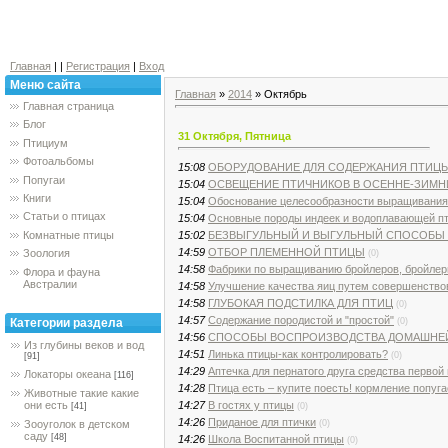
Главная
|
|
Регистрация
|
Вход
Меню сайта
Главная
»
2014
»
Октябрь
Главная страница
Блог
31 Октября, Пятница
Птициум
Фотоальбомы
15:08
ОБОРУДОВАНИЕ ДЛЯ СОДЕРЖАНИЯ ПТИЦ
Попугаи
15:04
ОСВЕЩЕНИЕ ПТИЧНИКОВ В ОСЕННЕ-ЗИМН
Книги
15:04
Обоснование целесообразности выращивания
Статьи о птицах
15:04
Основные породы индеек и водоплавающей п
15:02
БЕЗВЫГУЛЬНЫЙ И ВЫГУЛЬНЫЙ СПОСОБЫ
Комнатные птицы
14:59
ОТБОР ПЛЕМЕННОЙ ПТИЦЫ
Зоология
(0)
14:58
Фабрики по выращиванию бройлеров, бройлер
Флора и фауна
Австралии
14:58
Улучшение качества яиц путем совершенство
14:58
ГЛУБОКАЯ ПОДСТИЛКА ДЛЯ ПТИЦ
(0)
14:57
Содержание породистой и "простой"
(0)
Категории раздела
14:56
СПОСОБЫ ВОСПРОИЗВОДСТВА ДОМАШНЕ
Из глубины веков и вод
14:51
Линька птицы-как контролировать?
(0)
[91]
14:29
Аптечка для пернатого друга средства первой
Локаторы океана
[116]
14:28
Птица есть – купите поесть! кормление попуг
Животные такие какие
14:27
В гостях у птицы
они есть
(0)
[41]
14:26
Приданое для птички
(0)
Зооуголок в детском
саду
[48]
14:26
Школа Воспитанной птицы
(0)