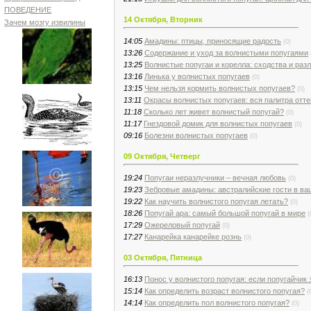
ПОВЕДЕНИЕ
14 Октября, Вторник
Зачем мозгу извилины
14:05
Амадины: птицы, приносящие радость
(0)
13:26
Содержание и уход за волнистыми попугаями
13:25
Волнистые попугаи и корелла: сходства и раз
13:16
Линька у волнистых попугаев
(0)
13:15
Чем нельзя кормить волнистых попугаев?
(0)
13:11
Окрасы волнистых попугаев: вся палитра отте
11:18
Сколько лет живет волнистый попугай?
(0)
11:17
Гнездовой домик для волнистых попугаев
(0)
09:16
Болезни волнистых попугаев
(0)
09 Октября, Четверг
19:24
Попугаи неразлучники – вечная любовь
(0)
19:23
Зебровые амадины: австралийские гости в ва
19:22
Как научить волнистого попугая летать?
(0)
18:26
Попугай ара: самый большой попугай в мире
(
17:29
Ожереловый попугай
(0)
17:27
Канарейка канарейке рознь
(0)
03 Октября, Пятница
16:13
Понос у волнистого попугая: если попугайчик 
15:14
Как определить возраст волнистого попугая?
(
14:14
Как определить пол волнистого попугая?
(0)