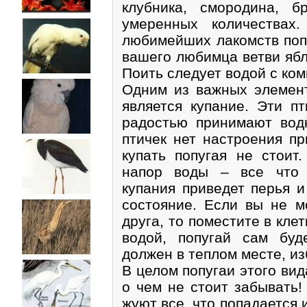
клубника, смородина, б
умеренных количествах
любимейших лакомств попу
вашего любимца ветви ябл
Поить следует водой с ко
Одним из важных элемент
является купание. Эти пт
радостью принимают вод
птичек нет настроения п
купать попугая не стоит
напор воды – все что 
купания приведет перья 
состояние. Если вы не м
друга, то поместите в кле
водой, попугай сам буд
должен в теплом месте, из
В целом попугаи этого вид
о чем не стоит забывать!
жуют все, что попадается 