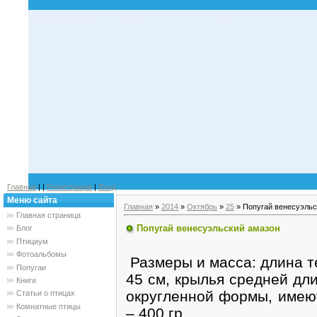
Главная
|
|
Регистрация
|
Вход
Меню сайта
Главная
»
2014
»
Октябрь
»
25
» Попугай венесуэльс
Главная страница
Попугай венесуэльский амазон
Блог
Птициум
Фотоальбомы
Размеры и масса: длина т
Попугаи
45 см, крылья средней дл
Книги
округленной формы, имею
Статьи о птицах
Комнатные птицы
– 400 гр.