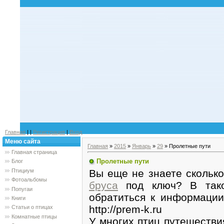
Главная
|
|
Регистрация
|
Вход
Меню сайта
Главная
»
2015
»
Январь
»
29
» Пролетные пути
Главная страница
Пролетные пути
Блог
Вы еще не знаете скольк
Птициум
Фотоальбомы
бруса
под ключ? В тако
Попугаи
обратиться к информации
Книги
http://prem-k.ru
Статьи о птицах
Комнатные птицы
У многих птиц путешестви