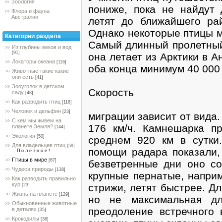
Зоология
пониже, пока не найдут 
Флора и фауна
Австралии
летят до ближайшего р
Однако некоторые птицы м
Категории раздела
Самый длинный пролетный 
Из глубины веков и вод
[91]
она летает из Арктики в А
Локаторы океана
[116]
оба конца минимум 40 000 
Животные такие какие
они есть
[41]
Зооуголок в детском
Скорость
саду
[48]
Как разводить птиц
[116]
Человек и дельфин
[23]
миграции зависит от вида.
С кем мы живем на
176 км/ч. Камнешарка п
планете Земля?
[144]
Экология
[50]
среднем 920 км в сутки
Для владельцев птиц
[59]
помощи радара показали,
П о л е з н о е !
Птицы в мире
[67]
безветренные дни оно со
Чудеса природы
[138]
крупные пернатые, наприм
Как разводить правильно
кур
стрижи, летят быстрее. Д
[23]
Жизнь на планете
[129]
но не максимальная дл
Обыкновенные животные
преодоление встречного 
в деталях
[35]
Крокодилы
[36]