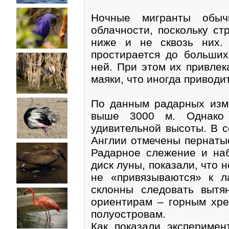
Ночные мигранты обы
облачности, поскольку ст
ниже и не сквозь них.
простирается до больших
ней. При этом их привле
маяки, что иногда приводи
По данным радарных изм
выше 3000 м. Однако 
удивительной высоты. В с
Англии отмечены пернатые
Радарное слежение и на
диск луны, показали, что 
не «привязываются» к л
склонны следовать выт
ориентирам – горным хр
полуостровам.
Как показали эксперимен