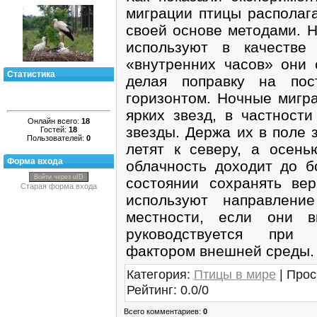
миграции птицы располаг
своей основе методами. Н
используют в качестве
«внутренних часов» они 
Статистика
делая поправку на пос
горизонтом. Ночные мигр
ярких звезд, в частнос
Онлайн всего:
18
звезды. Держа их в поле 
Гостей:
18
Пользователей:
0
летят к северу, а осень
Форма входа
облачность доходит до б
Войти через uID
состоянии сохранять ве
Старая форма входа
используют направлени
местности, если они в
руководствуется при 
фактором внешней среды.
Категория
:
Птицы в мире
|
Прос
Рейтинг
:
0.0
/
0
Всего комментариев
:
0