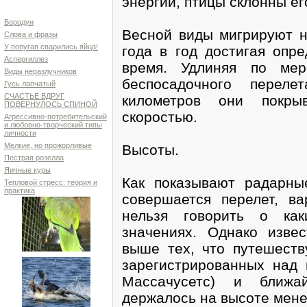
энергии, птицы склонны ег
Бородун
Весной виды мигрируют н
Слова и фразы
У попугая сварились яйца!
года в год достигая опр
Аспергиллез
время. Удлиняя по мер
Виды неразлучников
беспосадочного переле
Гусь лапчатый
СЧАСТЬЕ ВДРУГ
километров они покры
ПОВЕРНУЛОСЬ СПИНОЙ
скоростью.
Агрессивно-потребительский
и любовно-творческий типы
личности
Мелкие, но прожорливые
Высоты.
Пестрая розелла
Яичные куры
Как показывают радарны
Тепловой стресс: теория и
практика
совершается перелет, ва
нельзя говорить о как
значениях. Однако изве
выше тех, что путешеств
зарегистрированных над 
Массачусетс) и ближа
держалось на высоте мене