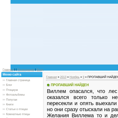
Главная
|
|
Регистрация
|
Вход
Меню сайта
Главная
»
2013
»
Ноябрь
»
9
» ПРОПАВШИЙ НАЙДЕ
Главная страница
ПРОПАВШИЙ НАЙДЕН
Блог
Виллем опасался, что лес
Птициум
Фотоальбомы
оказался всего только н
Попугаи
пересекли и опять выехали
Книги
но они сразу отыскали на ра
Статьи о птицах
Желания Виллема то и дел
Комнатные птицы