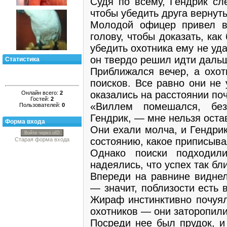
Судя по всему, Гендрик с
чтобы убедить друга вернуть
Молодой офицер привел в
голову, чтобы доказать, ка
убедить охотника ему не уд
он твердо решил идти даль
Статистика
Приближался вечер, а охот
поисков. Все равно они не
оказались на расстоянии поч
Онлайн всего:
2
Гостей:
2
«Виллем помешался, бе
Пользователей:
0
Гендрик, — мне нельзя остав
Форма входа
Они ехали молча, и Гендрик
Войти через uID
состоянию, какое приписыв
Старая форма входа
Однако поиски подходил
надеялись, что успех так бли
Впереди на равнине виднел
— значит, поблизости есть 
Жираф инстинктивно почуя
охотников — они заторопили
Посреди нее был прудок, и