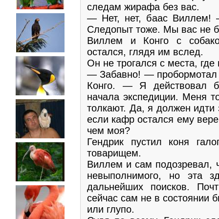
следам жирафа без вас.
— Нет, нет, баас Виллем!
Следопыт тоже. Мы вас не 
Виллем и Конго с собако
остался, глядя им вслед.
Он не трогался с места, где
— Забавно! — пробормотал 
Конго. — Я действовал бе
начала экспедиции. Меня то
толкают. Да, я должен идти 
если кафр остался ему вере
чем моя?
Гендрик пустил коня гал
товарищем.
Виллем и сам подозревал, ч
невыполнимого, но эта з
дальнейших поисков. Поч
сейчас сам не в состоянии б
или глупо.