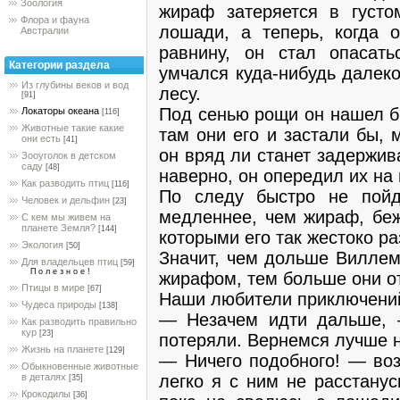
Зоология
жираф затеряется в густо
Флора и фауна
лошади, а теперь, когда 
Австралии
равнину, он стал опасат
Категории раздела
умчался куда-нибудь далеко
Из глубины веков и вод
лесу.
[91]
Под сенью рощи он нашел б
Локаторы океана
[116]
Животные такие какие
там они его и застали бы, 
они есть
[41]
он вряд ли станет задержива
Зооуголок в детском
саду
[48]
наверно, он опередил их на
Как разводить птиц
[116]
По следу быстро не пойд
Человек и дельфин
[23]
медленнее, чем жираф, беж
С кем мы живем на
планете Земля?
[144]
которыми его так жестоко ра
Экология
[50]
Значит, чем дольше Виллем
Для владельцев птиц
[59]
П о л е з н о е !
жирафом, тем больше они от
Птицы в мире
[67]
Наши любители приключений
Чудеса природы
[138]
— Незачем идти дальше,
Как разводить правильно
кур
[23]
потеряли. Вернемся лучше н
Жизнь на планете
[129]
— Ничего подобного! — во
Обыкновенные животные
легко я с ним не расстанус
в деталях
[35]
Крокодилы
[36]