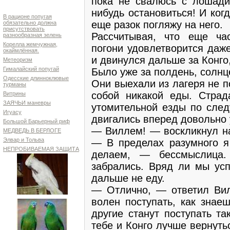
пока не свалюсь с лошади
нибудь остановиться! И ког
В рационе попугая
еще разок погляжу на него.
обязательно должна
присутствовать
Рассчитывая, что еще ча
разнообразная зелень
Корелла жемчужная,
погони удовлетворится даж
окаймлённая.
и двинулся дальше за Конго
Метеоризм
Гималайский попугай
Было уже за полдень, солнце
Одесские длинноклювые
Они выехали из лагеря не п
турманы
собой никакой еды. Страд
Витрины
ЗАЯЧЬИ маневры
утомительной езды по сле
Игуасу
двигались вперед довольно
Большой Барьерный риф
— Виллем! — воскликнул на
МЕДВЕДЬ В БЕРЛОГЕ
Элвар и Тольва
— В пределах разумного я 
НЕПРОБИВАЕМАЯ ЗАЩИТА
делаем, — бессмыслица
забрались. Вряд ли мы усп
дальше не еду.
— Отлично, — ответил Вил
волен поступать, как знаеш
другие станут поступать та
тебе и Конго лучше вернутьс