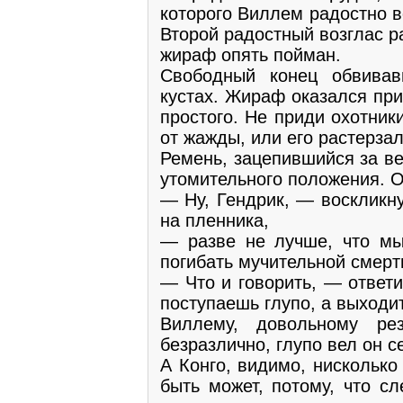
которого Виллем радостно 
Второй радостный возглас ра
жираф опять пойман.
Свободный конец обвива
кустах. Жираф оказался пр
простого. Не приди охотник
от жажды, или его растерза
Ремень, зацепившийся за ве
утомительного положения. 
— Ну, Гендрик, — воскликн
на пленника,
— разве не лучше, что мы
погибать мучительной смер
— Что и говорить, — ответ
поступаешь глупо, а выходи
Виллему, довольному рез
безразлично, глупо вел он с
А Конго, видимо, нисколько
быть может, потому, что с