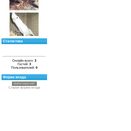
Статистика
Онлайн всего:
3
Гостей:
3
Пользователей:
0
Форма входа
Войти через uID
Старая форма входа