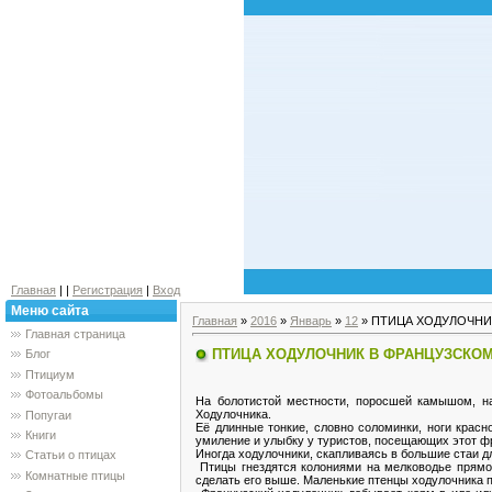
Главная
|
|
Регистрация
|
Вход
Меню сайта
Главная
»
2016
»
Январь
»
12
» ПТИЦА ХОДУЛОЧНИ
Главная страница
ПТИЦА ХОДУЛОЧНИК В ФРАНЦУЗСКОМ
Блог
Птициум
Фотоальбомы
На болотистой местности, поросшей камышом, н
Ходулочника.
Попугаи
Её длинные тонкие, словно соломинки, ноги красн
Книги
умиление и улыбку у туристов, посещающих этот ф
Иногда ходулочники, скапливаясь в большие стаи дл
Статьи о птицах
Птицы гнездятся колониями на мелководье прямо 
Комнатные птицы
сделать его выше. Маленькие птенцы ходулочника пр