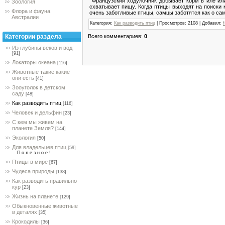
Французский ходулочник добывает корм в иле или
Зоология
схватывает пищу. Когда птицы выходят на поиски 
Флора и фауна
очень заботливые птицы, самцы заботятся как о самк
Австралии
Категория
:
Как разводить птиц
|
Просмотров
: 2108 |
Добавил
:
f
Всего комментариев
:
0
Категории раздела
Из глубины веков и вод
[91]
Локаторы океана
[116]
Животные такие какие
они есть
[41]
Зооуголок в детском
саду
[48]
Как разводить птиц
[116]
Человек и дельфин
[23]
С кем мы живем на
планете Земля?
[144]
Экология
[50]
Для владельцев птиц
[59]
П о л е з н о е !
Птицы в мире
[67]
Чудеса природы
[138]
Как разводить правильно
кур
[23]
Жизнь на планете
[129]
Обыкновенные животные
в деталях
[35]
Крокодилы
[36]