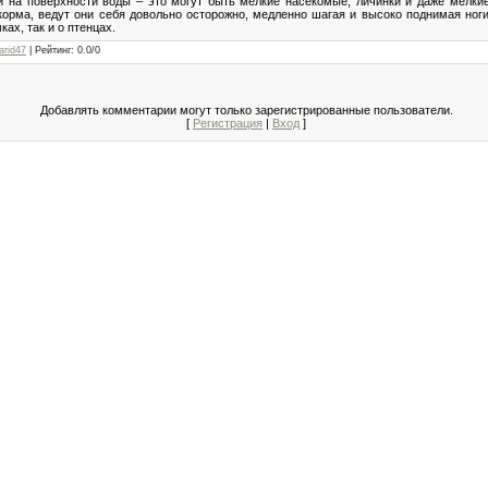
 на поверхности воды – это могут быть мелкие насекомые, личинки и даже мелкие
корма, ведут они себя довольно осторожно, медленно шагая и высоко поднимая ноги
ах, так и о птенцах.
arid47
|
Рейтинг
:
0.0
/
0
Добавлять комментарии могут только зарегистрированные пользователи.
[
Регистрация
|
Вход
]