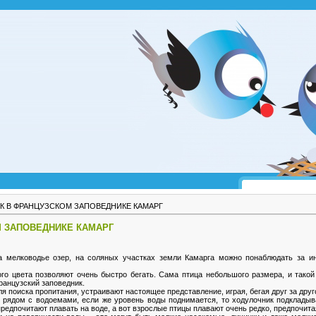
К В ФРАНЦУЗСКОМ ЗАПОВЕДНИКЕ КАМАРГ
 ЗАПОВЕДНИКЕ КАМАРГ
а мелководье озер, на соляных участках земли Камарга можно понаблюдать за и
ого цвета позволяют очень быстро бегать. Сама птица небольшого размера, и такой
ранцузский заповедник.
я поиска пропитания, устраивают настоящее представление, играя, бегая друг за друг
рядом с водоемами, если же уровень воды поднимается, то ходулочник подкладыва
едпочитают плавать на воде, а вот взрослые птицы плавают очень редко, предпочитая