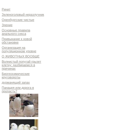
Ринит
Зеленоголовый неразлучник
Оренбургские чистые
Зрение
Основные правила
анального секса
Привыкание к новой
обстановке
Организация на
популяционном уровне
О ЖИВОТНЫХ ВООБЩЕ
Волнистый попугай грызет
клетку: разбираемся в
причинах
Биогеохимические
круговороты
дурманящий запах
Панацея или дорога в
пропасть?