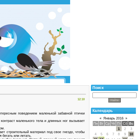
Поиск
12:10
Календарь
нтересным поведением маленькой забавной птички
«
Январь 2016
»
 контраст маленького тела и длинных ног вызывает
Пн
Вт
Ср
Чт
Пт
Сб
Вс
ом.
1
2
3
ет строительный материал под свое гнездо, чтобы
4
5
6
7
8
9
10
 бегать или летать.