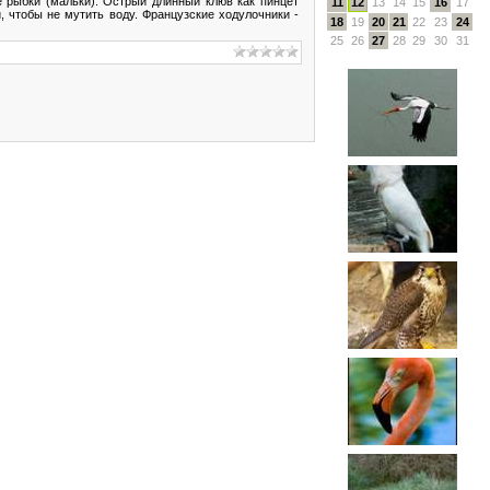
 рыбки (мальки). Острый длинный клюв как пинцет
11
12
13
14
15
16
17
, чтобы не мутить воду. Французские ходулочники -
18
19
20
21
22
23
24
25
26
27
28
29
30
31