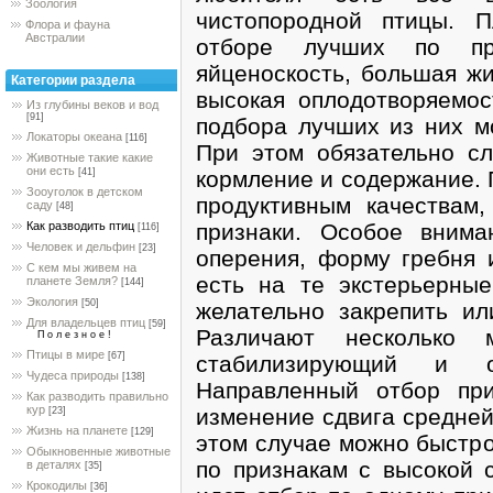
Зоология
чистопородной птицы. 
Флора и фауна
Австралии
отборе лучших по про
яйценоскость, большая жи
Категории раздела
высокая оплодотворяемос
Из глубины веков и вод
[91]
подбора лучших из них м
Локаторы океана
[116]
При этом обязательно сл
Животные такие какие
они есть
кормление и содержание. 
[41]
Зооуголок в детском
продуктивным качествам
саду
[48]
признаки. Особое вним
Как разводить птиц
[116]
Человек и дельфин
[23]
оперения, форму гребня и
С кем мы живем на
есть на те экстерьерные
планете Земля?
[144]
Экология
[50]
желательно закрепить ил
Для владельцев птиц
[59]
Различают несколько м
П о л е з н о е !
Птицы в мире
[67]
стабилизирующий и 
Чудеса природы
[138]
Направленный отбор пр
Как разводить правильно
кур
изменение сдвига средней
[23]
Жизнь на планете
[129]
этом случае можно быстро
Обыкновенные животные
по признакам с высокой 
в деталях
[35]
Крокодилы
[36]