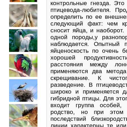
контрольные гнезда. Это
птицевода-любителя. Пр
определить по ее внешне
следующий факт: чем кр
сносит яйца, и наоборот.
одной породы,у разнопо
наблюдается. Опытный 
яйценоскость по очень б
хорошей продуктивнос
расстояния между лон
применяются два метод
скрещивание. К чисто
разведение. В птицеводс
широко и применяется д
гибридной птицы. Для это
входит группа особей,
родство, но при этом 
последствий близкородс
линии характерны те или