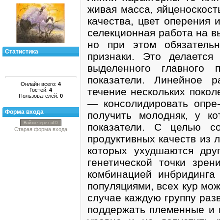
живая масса, яйценоскост
качества, цвет оперения 
селекционная работа на в
но при этом обязатель
Статистика
признаки. Это делается
выделенного главного 
показатели. Линейное 
Онлайн всего:
4
течение нескольких покол
Гостей:
4
Пользователей:
0
— консолидировать опре-
Форма входа
получить молодняк, у к
Войти через uID
показатели. С целью с
Старая форма входа
продуктивных качеств из 
которых ухудшаются друг
генетической точки зрен
комбинацией инбридинга
популяциями, всех кур мо
случае каждую группу раз
поддержать племенные и 