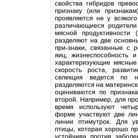
свойства гибридов прево
признаку (или признакам
проявляется не у всякого
различающиеся родители
мясной продуктивности 
разделяют на две основны
при-знаки, связанные с р
яиц, жизнеспособность 
характеризующие мясные 
скорость роста, развит
селекция ведется по н
разделяются на материнск
оцениваются по признак
второй. Например, для пр
время используют четы
форме участвуют две ли
линии птимутрок. Для у
птицы, которая хорошо п
устойчива против заболе