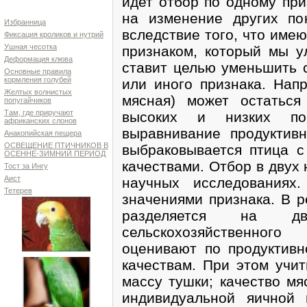
идет отбор по одному при
на изменение других по
Избранница
вследствие того, что име
Фиксация кроликов и нутрий
Ушная чесотка
признаком, который мы 
Деформация клюва
ставит целью уменьшить с
Основные правила
кормления голубей
или иного признака. Напр
Желтых волнистых
мясная) может остатьс
попугайчиков
Там, где приручают
высоких и низких пок
африканских слонов
выравнивание продуктив
Анакопийская пещера
ОСВЕЩЕНИЕ ПТИЧНИКОВ В
выбраковывается птица с
ОСЕННЕ-ЗИМНИЙ ПЕРИОД
качествами. Отбор в двух
Тост за Ингу
Аист
научных исследованиях
Тетерев
значениями признака. В р
разделяется на 
сельскохозяйственно
оценивают по продуктивн
качествам. При этом учит
массу тушки; качество мя
индивидуальной яичной 