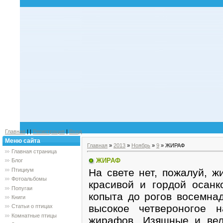
Главная
|
|
Регистрация
|
Вход
Меню сайта
Главная
»
2013
»
Ноябрь
»
9
» ЖИРАФ
Главная страница
ЖИРАФ
Блог
На свете нет, пожалуй, ж
Птициум
Фотоальбомы
красивой и гордой осанк
Попугаи
копыта до рогов восемнад
Книги
высокое четвероногое 
Статьи о птицах
Комнатные птицы
жирафов. Изящные и вел