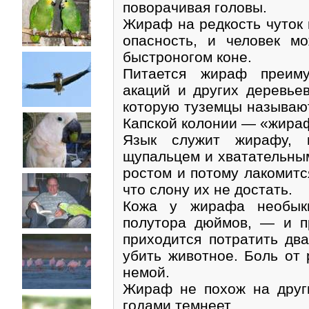
поворачивая головы.
Жираф на редкость чуток 
опасность, и человек м
быстроногом коне.
Питается жираф преиму
акаций и других деревьев
которую туземцы называю
Капской колонии — «жираф
Язык служит жирафу, к
щупальцем и хватательны
ростом и потому лакомитс
что слону их не достать.
Кожа у жирафа необык
полутора дюймов, — и пр
приходится потратить два
убить животное. Боль от
немой.
Жираф не похож на други
годами темнеет.