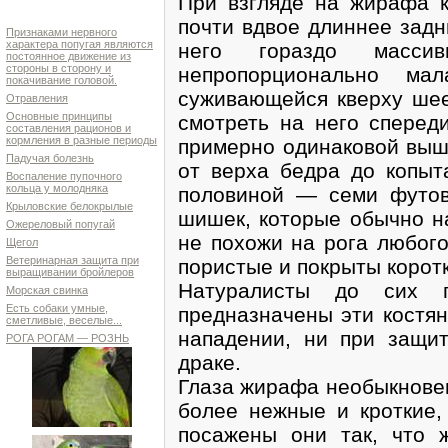
При взгляде на жирафа к
почти вдвое длиннее задн
Признаками нервного
характера попугая являются
него гораздо масси
постоянное движение из
стороны в сторону и
непропорционально ма
покачивание головой.
суживающейся кверху шее
Отравления
Основные принципы
смотреть на него сперед
составления рационов и
кормления в разные периоды
примерно одинаковой выши
Падучая болезнь
от верха бедра до копыт
Воспаление пупочного
кольца у молодняка
половиной — семи футов
Крыловские белокрылые
шишек, которые обычно н
Ожереловый попугай
не похожи на рога любого
Щегол
Ветеринарная защита при
пористые и покрыты корот
выращивании бройлеров
Натуралисты до сих 
Морская свинка
Есть собаки умные,
предназначены эти костян
сметливые, веселые...
нападении, ни при защи
РОГА РОГАМ — РОЗНЬ
драке.
Глаза жирафа необыкнове
более нежные и кроткие,
посажены они так, что 