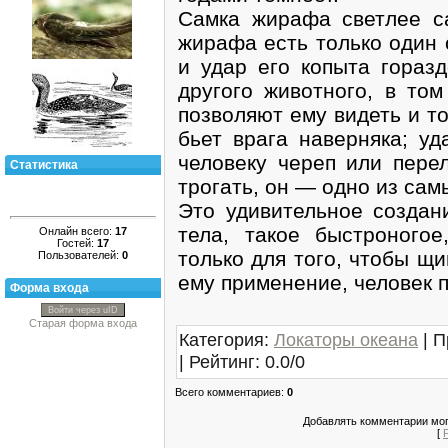
Самка жирафа светлее с
жирафа есть только один 
и удар его копыта гораз
другого животного, в то
позволяют ему видеть и то
бьет врага наверняка; у
человеку череп или пере
Статистика
трогать, он — одно из са
Это удивительное создан
тела, такое быстроногое
Онлайн всего:
17
Гостей:
17
только для того, чтобы щи
Пользователей:
0
ему применение, человек п
Форма входа
Войти через uID
Старая форма входа
Категория
:
Локаторы океана
|
П
|
Рейтинг
:
0.0
/
0
Всего комментариев
:
0
Добавлять комментарии мог
[