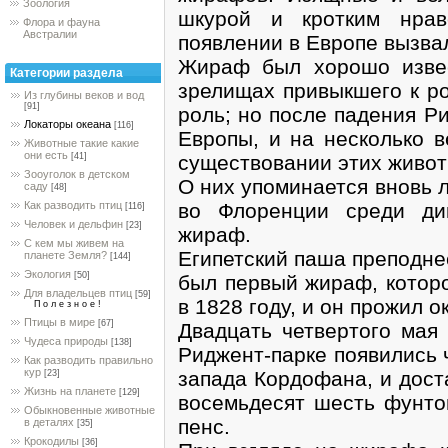
Зоология
шкурой и кротким нра
Флора и фауна
Австралии
появлении в Европе вызва
Жираф был хорошо изве
Категории раздела
зрелищах привыкшего к р
Из глубины веков и вод
[91]
роль; но после падения Р
Локаторы океана
[116]
Европы, и на несколько 
Животные такие какие
они есть
существовании этих живот
[41]
Зооуголок в детском
О них упоминается вновь л
саду
[48]
во Флоренции среди ди
Как разводить птиц
[116]
Человек и дельфин
[23]
жираф.
С кем мы живем на
Египетский паша преподнес
планете Земля?
[144]
Экология
[50]
был первый жираф, которо
Для владельцев птиц
[59]
в 1828 году, и он прожил о
П о л е з н о е !
Птицы в мире
[67]
Двадцать четвертого мая 
Чудеса природы
[138]
Риджент-парке появились 
Как разводить правильно
кур
запада Кордофана, и дост
[23]
Жизнь на планете
[129]
восемьдесят шесть фунто
Обыкновенные животные
пенс.
в деталях
[35]
Крокодилы
[36]