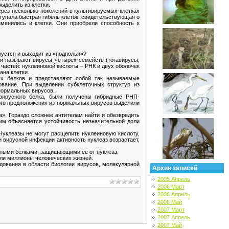
ыделить из клетки.
ерез несколько поколений в культивируемых клетках
ступала быстрая гибель клеток, свидетельствующая о
зменились и клетки. Они приобрели способность к
руется и выходит из «подполья»?
и называют вирусы четырех семейств (тогавирусы,
астей: нуклеиновой кислоты – РНК и двух оболочек
ана клетки.
ых белков и представляют собой так называемые
вание. При выделении субклеточных структур из
нормальных вирусов.
-вирусного белка, были получены гибридные РНП-
того предположения из нормальных вирусов выделили
». Гораздо сложнее антителам найти и обезвредить
им объясняется устойчивость незначительной доли
Нуклеазы не могут расщепить нуклеиновую кислоту,
и вирусной инфекции активность нуклеаз возрастает,
чными белками, защищающими ее от нуклеаз.
если миллионы человеческих жизней.
ования в области биологии вирусов, молекулярной
Архив записей
2005 Апрель
2006 Март
2006 Апрель
2006 Май
2007 Март
2007 Апрель
2007 Май