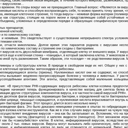
период, свойственный любой инфекции, в течение которого микробы, размножаясь, п
 – вирусологии…
о времени. Но споры вокруг них не прекращаются. Главный вопрос: «Являются ли вир
еиновые кислоты и способную воспроизводить себя, то можно принять точку зрения, ч
тура, имеющая клеточное строение, то тогда вирусы – неживая форма материи (полимер
ы как структуры, стоящие на пороге жизни и представляющие собой устойчивые 
убъединиц, уложенных в определенном порядке и образующих специфическую трехме
тых препаратов;
енной клеткой);
 и по химическому составу.
и неживым. Это свидетельствует о существовании непрерывного спектра усложняю
темами клеток.
и, отчасти микоплазмы. Долгое время этих паразитов роднила с вирусами неспо
 по химическому составу и строению они сходны с бактериями.
 от вирусов есть двухслойная мембрана, отделяющая клетку от внешнего мира. У виру
меется еще и клеточная стенка – «панцирь», в который заключена клетка. У микоплазм
о иной путь размножения. Таким образом, эти «соседи» – не родственники вирусов. 
лимеры и субструктуры клетки. В природе в свободном виде их нет. Общее у них с
е клеточные органеллы: митохондрии и рибосомы.
плицирующиеся агенты (прионы). Нуклеиновых кислот они не содержат, но способ
енты вызывают медленно прогрессирующие болезни у человека и животных. У расте
русоподобными агентами. Эти агенты, представляющие собой маленькие кольцевы
ния: «В присутствии РНК-содержащих вирусов рибосомы клетки-хозяина предпочт
ледние начинают теперь функционировать в качестве матриц для синтеза белка в
кации других структурных компонентов вируса, и в частности самой вирусной РНК».
их десятков фагов вирусов, поражающих бактерии, к определенной части бактериальн
обие шприца: «мышцы» сокращаются, и нуклеиновая кислота впрыскивается внутрь кл
ия» бактерий фагами. Этот процесс длится всего несколько минут.
оизведении фага. Это было доказано немецкими учеными в опытах по гибридизации в
для взлома клетки инструментов. Как же в этих случаях вирус проникает на чужую те
а осуществляет внедрение вирусов – она как бы заглатывает их. Вспомним, что на 
х твердых частиц (фагоцитоз) и капелек жидкости (пиноцитоз). Этот механизм иг
ит как бы «самоубийство» клетки. В клетке, инфицированной вирусом, вследствие 
 около 2 тыс. новых вирусов. Вирусы могут вызывать либо хроническую, либо ост
твенно, и инфицированная клетка по виду не отличается от нормальной. Вирус м