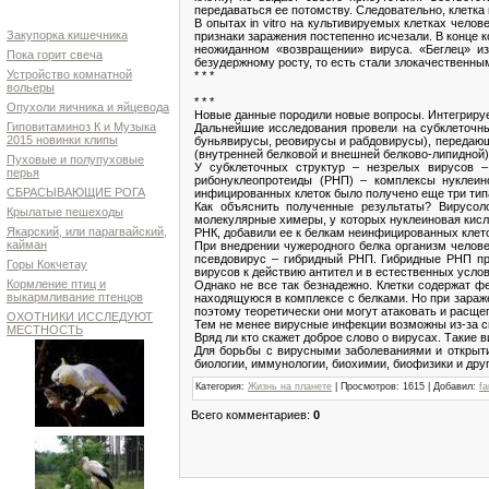
передаваться ее потомству. Следовательно, клетка
В опытах in vitro на культивируемых клетках чело
Закупорка кишечника
признаки заражения постепенно исчезали. В конце к
неожиданном «возвращении» вируса. «Беглец» из
Пока горит свеча
безудержному росту, то есть стали злокачественны
Устройство комнатной
* * *
вольеры
* * *
Опухоли яичника и яйцевода
Новые данные породили новые вопросы. Интегрирует
Гиповитаминоз К и Музыка
Дальнейшие исследования провели на субклеточны
2015 новинки клипы
буньявирусы, реовирусы и рабдовирусы), передающ
(внутренней белковой и внешней белково-липидной
Пуховые и полупуховые
У субклеточных структур – незрелых вирусов 
перья
рибонуклеопротеиды (РНП) – комплексы нуклеин
СБРАСЫВАЮЩИЕ РОГА
инфицированных клеток было получено еще три тип
Как объяснить полученные результаты? Вирусол
Крылатые пешеходы
молекулярные химеры, у которых нуклеиновая кисл
Якарский, или парагвайский,
РНК, добавили ее к белкам неинфицированных клет
кайман
При внедрении чужеродного белка организм челове
псевдовирус – гибридный РНП. Гибридные РНП пр
Горы Кокчетау
вирусов к действию антител и в естественных услов
Кормление птиц и
Однако не все так безнадежно. Клетки содержат ф
выкармливание птенцов
находящуюся в комплексе с белками. Но при зараже
поэтому теоретически они могут атаковать и расще
ОХОТНИКИ ИССЛЕДУЮТ
Тем не менее вирусные инфекции возможны из-за с
МЕСТНОСТЬ
Вряд ли кто скажет доброе слово о вирусах. Такие 
Для борьбы с вирусными заболеваниями и открыти
биологии, иммунологии, биохимии, биофизики и друг
Категория
:
Жизнь на планете
|
Просмотров
: 1615 |
Добавил
:
fa
Всего комментариев
:
0