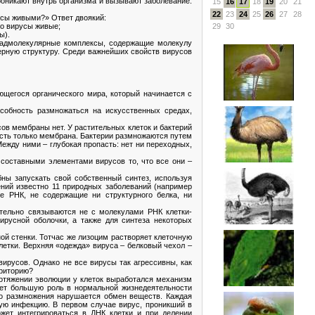
роникают внутрь организма и вызывают заболевание.
15
16
17
18
19
20
21
22
23
24
25
26
27
28
усы живыми?» Ответ двоякий:
то вирусы живые;
29
30
ы).
надмолекулярные комплексы, содержащие молекулу
рную структуру. Среди важнейших свойств вирусов
щегося органического мира, который начинается с
собность размножаться на искусственных средах,
сов мембраны нет. У растительных клеток и бактерий
 есть только мембрана. Бактерии размножаются путем
Между ними – глубокая пропасть: нет ни переходных,
 составными элементами вирусов то, что все они –
ны запускать свой собственный синтез, используя
ний известно 11 природных заболеваний (например
е РНК, не содержащие ни структурного белка, ни
ительно связываются не с молекулами РНК клетки-
ирусной оболочки, а также для синтеза некоторых
ой стенки. Тотчас же лизоцим растворяет клеточную
етки. Верхняя «одежда» вируса – белковый чехол –
ирусов. Однако не все вирусы так агрессивны, как
рриторию?
протяжении эволюции у клеток выработался механизм
рает большую роль в нормальной жизнедеятельности
его размножения нарушается обмен веществ. Каждая
рую инфекцию. В первом случае вирус, проникший в
ожет интегрироваться в ДНК клетки и при делении