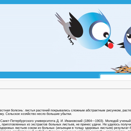
звестная болезнь: листья растений покрывались сложным абстрактным рисунком, раст
гому. Сельское хозяйство несло большие убытки.
Санкт-Петербургского университета Д. И. Ивановский (1864—1903). Молодой ученый
 приготовленных из экстрактов больных листьев, не принес удачи. Не удалось получит
здоровых листьев соком из больных (инъекции в толщу здоровых листьев) результат 