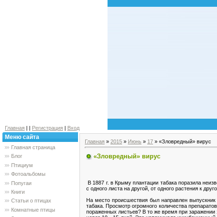
Главная
|
|
Регистрация
|
Вход
Меню сайта
Главная
»
2015
»
Июнь
»
17
» «Зловредный» вирус
Главная страница
«Зловредный» вирус
Блог
Птициум
Фотоальбомы
В 1887 г. в Крыму плантации табака поразила неи
Попугаи
с одного листа на другой, от одного растения к дру
Книги
На место происшествия был направлен выпускник 
Статьи о птицах
табака. Просмотр огромного количества препаратов,
Комнатные птицы
пораженных листьев? В то же время при заражении 