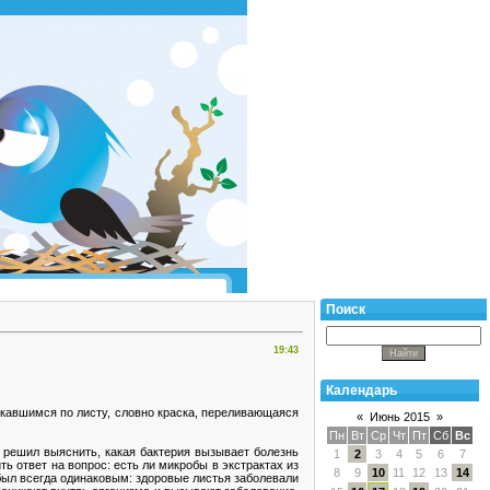
Поиск
19:43
Календарь
екавшимся по листу, словно краска, переливающаяся
«
Июнь 2015
»
Пн
Вт
Ср
Чт
Пт
Сб
Вс
 решил выяснить, какая бактерия вызывает болезнь
1
2
3
4
5
6
7
ь ответ на вопрос: есть ли микробы в экстрактах из
8
9
10
11
12
13
14
был всегда одинаковым: здоровые листья заболевали