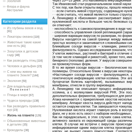
через 10—15 дней. Это напоминало инкубационный 
Зоология
Так Ивановский стал родоначальником новой науки
Флора и фауна
С тех пор, как были открыты вирусы, прошло немал
Австралии
· · если считать живой структуру, содержащую нукл
· · если считать, что живой является только струк
А. Ленинджер в «Биохимии» рассматривает вирус
Категории раздела
нуклеиновой кислоты и большое число белковых с
он отмечает:
Из глубины веков и вод
· неспособность к самовоспроизведению в виде чис
[91]
· способность управления своей репликацией (зараж
· широкие вариации вирусов по размерам, по форме
Локаторы океана
[116]
Вирусы находятся на самой границе между живым 
Животные такие какие
простых молекул и заканчивается сложнейшими сис
они есть
Ближайшие соседи вирусов – хламидии, риккетси
[41]
фильтруемость. Однако исследования показали, что
Зооуголок в детском
У клеток животных, растений и бактерий в отличие
саду
[48]
(в том числе хламидий и риккетсий), кроме того, и
бинарного (пополам) деления. У вирусов совершенн
Как разводить птиц
[116]
ни промежуточных форм.
Человек и дельфин
[23]
В то же время соседи вирусов – биологические по
полимеры. Относительно ближе к вирусам некоторы
С кем мы живем на
«Настоящие» соседи вирусов – фильтрующиеся, ре
планете Земля?
[144]
генетическую информацию клетки-хозяина. Эти аг
Экология
[50]
бугорчатая болезнь картофеля), вызываемых ви
мембраны, отнесли в группу вириовидов.
Для владельцев птиц
[59]
А. Ленинджер так описывает процесс инфицирова
П о л е з н о е !
хозяина, а с молекулами вирусной РНК. Эти пос
Птицы в мире
[67]
дополнительных ферментов, требующихся для репли
Атака начинается с прикрепления хвостов нескольк
Чудеса природы
[138]
мембрану. Аппарат хвоста вируса действует напод
Как разводить правильно
остается снаружи клетки. Так завершается «оккупац
кур
Нуклеиновая кислота играет главную роль в воспр
[23]
фаги, не у всех есть хвост с набором необходимых 
Жизнь на планете
[129]
Как ни парадоксально, в этих случаях сама клетк
активного захвата из окружающей среды различны
Обыкновенные животные
клетки. В случае же встречи с вирусом происход
в деталях
[35]
инфицированная одним вирусом клетка производит
Крокодилы
[36]
клетку, не выдает своего присутствия. Соответс