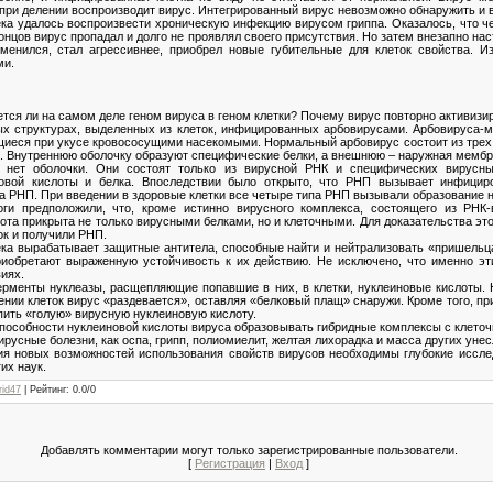
 при делении воспроизводит вирус. Интегрированный вирус невозможно обнаружить и в
века удалось воспроизвести хроническую инфекцию вирусом гриппа. Оказалось, что ч
онцов вирус пропадал и долго не проявлял своего присутствия. Но затем внезапно на
менился, стал агрессивнее, приобрел новые губительные для клеток свойства. И
ми.
ся ли на самом деле геном вируса в геном клетки? Почему вирус повторно активизи
х структурах, выделенных из клеток, инфицированных арбовирусами. Арбовируса-м
иеся при укусе кровососущими насекомыми. Нормальный арбовирус состоит из трех ч
). Внутреннюю оболочку образуют специфические белки, а внешнюю – наружная мембр
– нет оболочки. Они состоят только из вирусной РНК и специфических вирусн
овой кислоты и белка. Впоследствии было открыто, что РНП вызывает инфициро
а РНП. При введении в здоровые клетки все четыре типа РНП вызывали образование 
оги предположили, что, кроме истинно вирусного комплекса, состоящего из РНК
ота прикрыта не только вирусными белками, но и клеточными. Для доказательства э
ок и получили РНП.
ка вырабатывает защитные антитела, способные найти и нейтрализовать «пришельца
иобретают выраженную устойчивость к их действию. Не исключено, что именно эт
иях.
ерменты нуклеазы, расщепляющие попавшие в них, в клетки, нуклеиновые кислоты. 
нии клеток вирус «раздевается», оставляя «белковый плащ» снаружи. Кроме того, пр
пить «голую» вирусную нуклеиновую кислоту.
пособности нуклеиновой кислоты вируса образовывать гибридные комплексы с клето
вирусные болезни, как оспа, грипп, полиомиелит, желтая лихорадка и масса других ун
я новых возможностей использования свойств вирусов необходимы глубокие исслед
их наук.
rid47
|
Рейтинг
:
0.0
/
0
Добавлять комментарии могут только зарегистрированные пользователи.
[
Регистрация
|
Вход
]