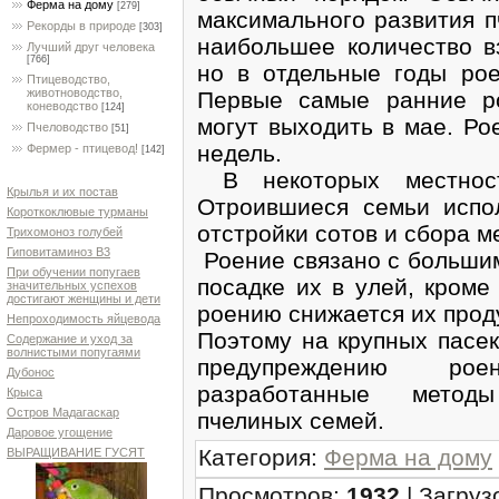
Ферма на дому
[279]
максимального развития п
Рекорды в природе
[303]
наибольшее количество в
Лучший друг человека
[766]
но в отдельные годы рое
Птицеводство,
животноводство,
Первые самые ранние р
коневодство
[124]
могут выходить в мае. Ро
Пчеловодство
[51]
недель.
Фермер - птицевод!
[142]
В некоторых местност
Крылья и их постав
Отроившиеся семьи испо
Короткоклювые турманы
отстройки сотов и сбора м
Трихомоноз голубей
Гиповитаминоз В3
Роение связано с большим
При обучении попугаев
посадке их в улей, кроме
значительных успехов
достигают женщины и дети
роению снижается их прод
Непроходимость яйцевода
Поэтому на крупных пасе
Содержание и уход за
волнистыми попугаями
предупреждению рое
Дубонос
разработанные методы
Крыса
Остров Мадагаскар
пчелиных семей.
Даровое угощение
Категория
:
Ферма на дому
ВЫРАЩИВАНИЕ ГУСЯТ
Просмотров
:
1932
|
Загруз