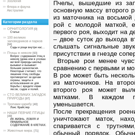
Зоология
Пчелы, вышедшие из зап
Флора и фауна
основную массу второго р
Австралии
из маточника на восьмой 
Категории раздела
рой с молодой маткой, 
ОРНИТОЛОГИЯ
[0]
первого роя, выходит на д
Статьи
– двое суток до выхода 
100 великих
заповедников и парков
слышать сигнальные зву
[84]
Сады и рощи внутри нас...
присутствии в гнезде сопе
Птицы в неволе
[93]
Вопрос содержания птиц в
Вторые рои менее чувст
неволе (дома или в уголках
жи¬вой природы школы)
вызывал и вызывает
сравнению с первыми и мог
большие разногласия.
Некоторые считают, что
В рое может быть нескол
лишение птиц свободы
противоречит за¬дачам
охраны, защиты и
из маточников. На втор
использования их для
борьбы с вредите¬лями
второго роя может выл
лесов, садов и полей.
СТО ВЕЛИКИХ ЗАГАДОК
матками. В каждом 
ПРИРОДЫ
[97]
уменьшается.
Тропами карибу
[40]
Лоис Крайслер
После прекращения роен
НАШИ ПЕВЧИЕ ПТИЦЫ
[49]
уничтожают маток, нах
ИХ ЖИЗНЬ, ЛОВЛЯ И
ПРАВИЛЬНОЕ
спаривается с трутням
СОДЕРЖАНИЕ В КЛЕТКАХ.
Животные мира.
[71]
обычный порядок. Обыч