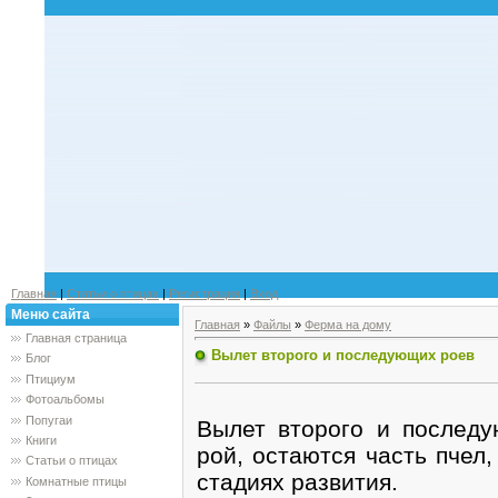
Главная
|
Статьи о птицах
|
Регистрация
|
Вход
Меню сайта
Главная
»
Файлы
»
Ферма на дому
Главная страница
Вылет второго и последующих роев
Блог
Птициум
Фотоальбомы
Попугаи
Вылет второго и последу
Книги
рой, остаются часть пчел
Статьи о птицах
стадиях развития.
Комнатные птицы