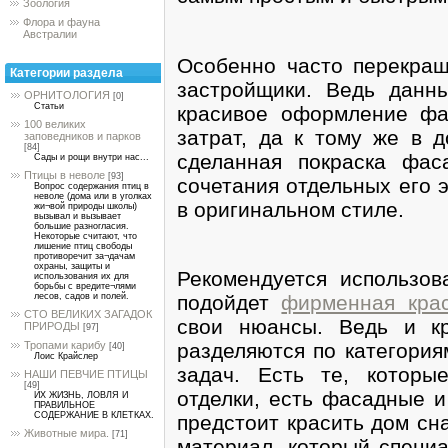
Зоология
Флора и фауна
Австралии
Особенно часто перекра
Категории раздела
застройщики. Ведь данн
ОРНИТОЛОГИЯ
[0]
Статьи
красивое оформление фа
100 великих
затрат, да к тому же в 
заповедников и парков
[84]
сделанная покраска фас
Сады и рощи внутри нас...
Птицы в неволе
[93]
сочетания отдельных его 
Вопрос содержания птиц в
неволе (дома или в уголках
в оригинальном стиле.
жи¬вой природы школы)
вызывал и вызывает
большие разногласия.
Некоторые считают, что
лишение птиц свободы
противоречит за¬дачам
охраны, защиты и
Рекомендуется использов
использования их для
борьбы с вредите¬лями
подойдет
фирменная краск
лесов, садов и полей.
СТО ВЕЛИКИХ ЗАГАДОК
свои нюансы. Ведь и кр
ПРИРОДЫ
[97]
разделяются по категория
Тропами карибу
[40]
Лоис Крайслер
задач. Есть те, которы
НАШИ ПЕВЧИЕ ПТИЦЫ
[49]
отделки, есть фасадные и
ИХ ЖИЗНЬ, ЛОВЛЯ И
ПРАВИЛЬНОЕ
СОДЕРЖАНИЕ В КЛЕТКАХ.
предстоит красить дом сн
Животные мира.
[71]
материал, который специа