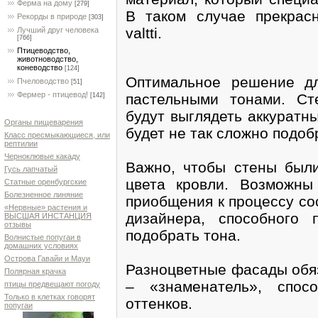
Ферма на дому
[279]
В таком случае прекрасно
Рекорды в природе
[303]
valtti.
Лучший друг человека
[766]
Птицеводство,
животноводство,
коневодство
[124]
Оптимальное решение д
Пчеловодство
[51]
Фермер - птицевод!
пастельными тонами. Ст
[142]
будут выглядеть аккуратн
Органы пищеварения
будет не так сложно подоб
Класс пресмыкающиеся, или
рептилии
Черноклювые какаду
Важно, чтобы стены были
Гусь лапчатый
цвета кровли. Возможны
Статные оренбургские
Болезненное линяние
приобщения к процессу со
«Нервные» растения и
дизайнера, способного 
ВЫСШАЯ ИНСТАНЦИЯ
отзывы
подобрать тона.
Волнистые попугаи в
домашних условиях
Острова Гавайи и Мауи
Разноцветные фасады обя
Полярная крачка
– «знаменатель», спос
птицы предвещают погоду
Только в клетках говорят
оттенков.
попугаи