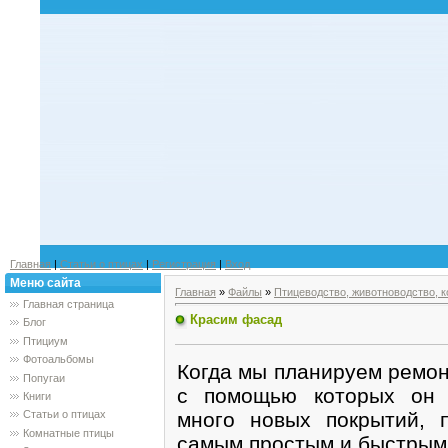
Главная
|
Статьи о птицах
|
Регистрация
|
Вход
Меню сайта
Главная
»
Файлы
»
Птицеводство, животноводство, 
Главная страница
Красим фасад
Блог
Птициум
Фотоальбомы
Когда мы планируем ремон
Попугаи
с помощью которых он б
Книги
много новых покрытий, 
Статьи о птицах
Комнатные птицы
самым простым и быстрым -