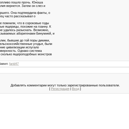
ропливо пошло прочь. Юноша
лия вернется. Затем он слез и
ершего. Она подтвердила факты, о
тец часто рассказывал о
е помнили, что в сороковые годы
ые ящерицы, похожие на гоанну. К
не удалось разыскать. Возможно,
азываемых аборигенами Бинумией, и
лии, бывшие до той поры дикими,
сельскохозяйственные угодья, были
ение цивилизации испугало
оверхность. Однако система
, сколько ящероподобных монстров
бавил
:
farid47
Добавлять комментарии могут только зарегистрированные пользователи.
[
Регистрация
|
Вход
]