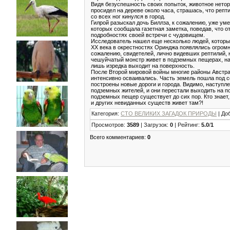
Видя безуспешность своих попыток, животное нето
просидел на дереве около часа, страшась, что репти
со всех ног кинулся в город.
Гилрой разыскал дочь Биллза, к сожалению, уже ум
которых сообщала газетная заметка, поведав, что о
подробностях своей встречи с чудовищем.
Исследователь нашел еще несколько людей, которы
XX века в окрестностях Оринджа появлялись огромн
сожалению, свидетелей, лично видевших рептилий, 
чешуйчатый монстр живет в подземных пещерах, н
лишь изредка выходит на поверхность.
После Второй мировой войны многие районы Австра
интенсивно осваивались. Часть земель пошла под 
построены новые дороги и города. Видимо, наступл
подземных жителей, и они перестали выходить на п
подземных пещер существует до сих пор. Кто знает
и других невиданных существ живет там?!
Категория
:
СТО ВЕЛИКИХ ЗАГАДОК ПРИРОДЫ
|
До
Просмотров
:
3589
|
Загрузок
:
0
|
Рейтинг
:
5.0
/
1
Всего комментариев
:
0