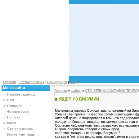
Главная
|
Статьи о птицах
|
Регистрация
|
Вход
Меню сайта
Главная
»
Файлы
»
СТО ВЕЛИКИХ ЗАГАДОК ПРИРО
Главная страница
ЯЩЕР ИЗ БИНУМИИ
Блог
Птициум
Маленьким городок Ориндж, расположенный на За
Фотоальбомы
Уэльсе (Австралия), известен своими цветущими 
Попугаи
жителей даже не подозревает о том, что под городо
находится большая пещера, возможно, связанная с
Книги
Согласно наблюдениям австралийского исследоват
Статьи о птицах
Гилроя, аборигены говорят о своих пред-
населяет загадочные пещеры Бинумии ?
Комнатные птицы
ках как о "жителях пешер под горами", имея в виду