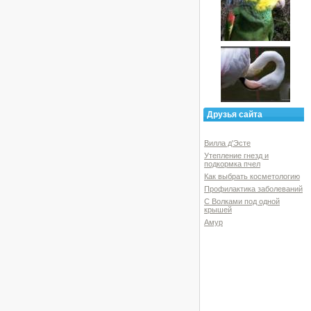
Друзья сайта
Вилла д'Эсте
Утепление гнезд и
подкормка пчел
Как выбрать косметологию
Профилактика заболеваний
С Волками под одной
крышей
Амур