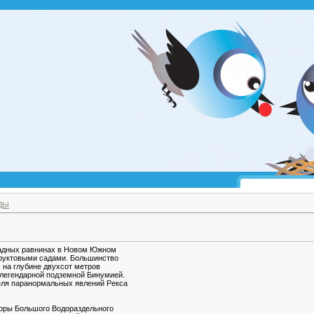
ДЫ
падных равнинах в Новом Южном
фруктовыми садами. Большинство
м на глубине двухсот метров
 легендарной подземной Бинумией.
еля паранормальных явлений Рекса
 горы Большого Водораздельного