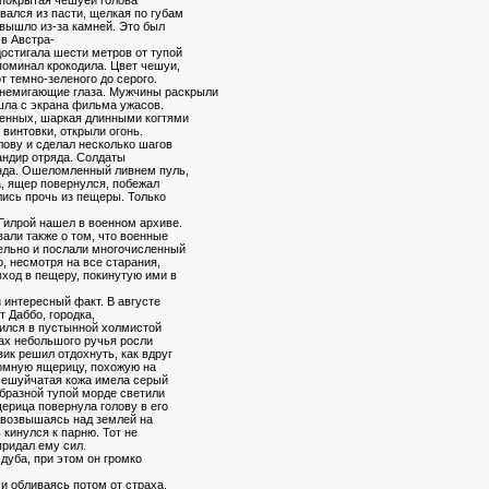
вался из пасти, щелкая по губам
вышло из-за камней. Это был
 в Австра-
достигала шести метров от тупой
поминал крокодила. Цвет чешуи,
т темно-зеленого до серого.
немигающие глаза. Мужчины раскрыли
ошла с экрана фильма ужасов.
оенных, шаркая длинными когтями
 винтовки, открыли огонь.
лову и сделал несколько шагов
мандир отряда. Солдаты
анда. Ошеломленный ливнем пуль,
а, ящер повернулся, побежал
лись прочь из пещеры. Только
 Гилрой нашел в военном архиве.
али также о том, что военные
ельно и послали многочисленный
, несмотря на все старания,
вход в пещеру, покинутую ими в
н интересный факт. В августе
т Даббо, городка,
ился в пустынной холмистой
гах небольшого ручья росли
ик решил отдохнуть, как вдруг
ромную ящерицу, похожую на
 чешуйчатая кожа имела серый
бразной тупой морде светили
ерица повернула голову в его
 возвышаясь над землей на
 кинулся к парню. Тот не
придал ему сил.
дуба, при этом он громко
 и обливаясь потом от страха.