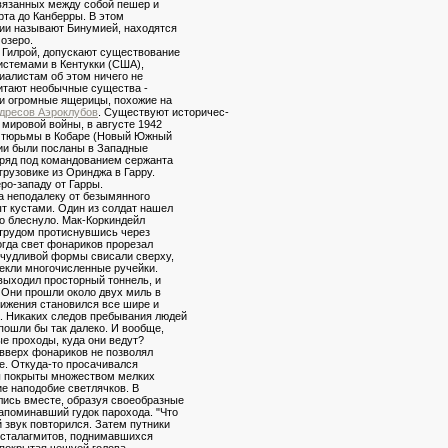
связанных между собой пешер и
рта до Канберры. В этом
ии называют Бинумией, находятся
озеро.
 Гилрой, допускают существование
истемами в Кентукки (США),
иалистам об этом ничего не
битают необычные существа -
и огромные ящерицы, похожие на
дресов Аэроклубов
. Существуют историчес-
 мировой войны, в августе 1942
из тюрьмы в Кобаре (Новый Южный
мии были посланы в Западные
тряд под командованием сержанта
грузовике из Оринджа в Гарру.
ро-западу от Гарры.
а неподалеку от безымянного
ыт кустами. Один из солдат нашел
-то блеснуло. Мак-Коркиндейл
 трудом протиснувшись через
огда свет фонариков прорезал
ичудливой формы свисали сверху,
екли многочисленные ручейки.
ыходил просторный тоннель, и
 Они прошли около двух миль в
вижения становился все шире и
. Никаких следов пребывания людей
пошли бы так далеко. И вообще,
е проходы, куда они ведут?
 вверх фонариков не позволял
е. Откуда-то просачивался
ны покрыты множеством мелких
е наподобие светлячков. В
лись вместе, образуя своеобразные
апоминавший гудок парохода. "Что
 звук повторился. Затем путники
а сталагмитов, поднимавшихся
 покрытая чешуей голова