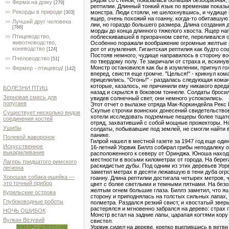
Ферма на дому
[279]
рептилии. Длинный тонкий язык по временам показы
Рекорды в природе
монстра. Люди стояли, не шелохнувшись, и чудище 
[303]
ящер, очень похожий на гоанну, когда-то обитавшую
Лучший друг человека
лии, но гораздо большего размера. Длина создания 
[766]
морды до конца длинного тяжелого хвоста. Ящер на
Птицеводство,
поблескивавшей в призрачном свете, переливался о
животноводство,
Особенно поражали воображение огромные желтые 
коневодство
рот от изумления. Гигантская рептилия как будто с
[124]
Постояв немного, чудище направилось в сторону в
Пчеловодство
[51]
по твердому полу. Те закричали от страха и, вскинув
Монстр остановился как бы в изумлении, пригнул го
Фермер - птицевод!
[142]
вперед, свистя еще громче. "Целься!" - крикнул ко
прицелились. "Огонь!" - раздалась следующая ком
которые, казалось, не причинили ему никакого вред
БОЛЕЗНИ ПТИЦ
назад и скрылся в боковом тоннеле. Солдаты броси
Зерновая смесь для
увидев солнечный свет, они немного успокоились.
попугаев
Этот отчет о вылазке отряда Мак-Коркиндейла Рекс
Скупые строчки воинских донесений свидетельствов
Существует несколько видов
хотели исследовать подземные пещеры более тщат
соединения костей
отряд, захвативший с собой мощные прожекторы. Но
Ушибы
солдаты, побывавшие под землей, не смогли найти 
панике.
Полевой жаворонок
Гилрой нашел в местной газете за 1947 год еще оди
Искусственное
16-летний Уорвик Биллз собирал грибы неподалеку о
выкармливание
расположенного к северу от Оринджа. Юноша наход
местности в восьми километрах от города. На бере
Лагерь тридцатого римского
раскидистые дубы. Под одним из этих деревьев Уорв
легиона
заметил метрах в десяти лежавшую в тени дуба ог
Хорошая собака-ищейка —
гоанну. Длина рептилии достигала четырех метров,
это точный прибор
цвет с более светлыми и темными пятнами. На безо
желтым огнем большие глаза. Биллз заметил, что ящ
Курильские острова
сторону и приподнялась на толстых сильных лапах,
Глубоководные роботы
полметра. Раздался резкий свист, и хвостатый зверь
растерялся и мгновенно забрался на дерево: страх 
НОЧЬ ОШИБОК
Монстр встал на задние лапы, царапая когтями кору 
Вулкан Везувий
свистел.
Уорвик сидел на дереве, крепко вцепившись в ветви