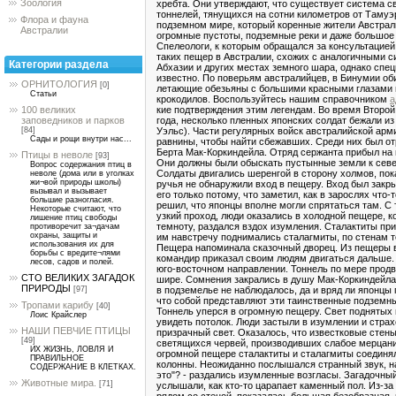
Зоология
хребта. Они утверждают, что существует система 
тоннелей, тянущихся на сотни километров от Тамуэ
Флора и фауна
подземном мире, который коренные жители Австрал
Австралии
огромные пустоты, подземные реки и даже большое 
Спелеологи, к которым обращался за консультацией
таких пещер в Австралии, схожих с аналогичными с
Категории раздела
Абхазии и других местах земного шара, однако спец
известно. По поверьям австралийцев, в Бинумии о
ОРНИТОЛОГИЯ
[0]
летающие обезьяны с большими красными глазами 
Статьи
крокодилов. Воспользуйтесь нашим справочником
а
кие подтверждения этим легендам. Во время Второй
100 великих
года, несколько пленных японских солдат бежали 
заповедников и парков
Уэльс). Части регулярных войск австралийской ар
[84]
Сады и рощи внутри нас...
равнины, чтобы найти сбежавших. Среди них был о
Берта Мак-Коркиндейла. Отряд сержанта прибыл на 
Птицы в неволе
[93]
Они должны были обыскать пустынные земли к севе
Вопрос содержания птиц в
Солдаты двигались шеренгой в сторону холмов, пок
неволе (дома или в уголках
жи¬вой природы школы)
ручья не обнаружили вход в пещеру. Вход был закр
вызывал и вызывает
его только потому, что заметил, как в зарослях что
большие разногласия.
решил, что японцы вполне могли спрятаться там. С
Некоторые считают, что
узкий проход, люди оказались в холодной пещере, к
лишение птиц свободы
темноту, раздался вздох изумления. Сталактиты пр
противоречит за¬дачам
охраны, защиты и
им навстречу поднимались сталагмиты, по стенам т
использования их для
Пещера напоминала сказочный дворец. Из пещеры в
борьбы с вредите¬лями
командир приказал своим людям двигаться дальше.
лесов, садов и полей.
юго-восточном направлении. Тоннель по мере прод
СТО ВЕЛИКИХ ЗАГАДОК
шире. Сомнения закрались в душу Мак-Коркиндейла
ПРИРОДЫ
в подземелье не наблюдалось, да и вряд ли японцы 
[97]
что собой представляют эти таинственные подземны
Тропами карибу
[40]
Тоннель уперся в огромную пещеру. Свет поднятых
Лоис Крайслер
увидеть потолок. Люди застыли в изумлении и страх
НАШИ ПЕВЧИЕ ПТИЦЫ
призрачный свет. Оказалось, что известковые сте
[49]
светящихся червей, производивших слабое мерцани
ИХ ЖИЗНЬ, ЛОВЛЯ И
огромной пещере сталактиты и сталагмиты соединя
ПРАВИЛЬНОЕ
колонны. Неожиданно послышался странный звук, н
СОДЕРЖАНИЕ В КЛЕТКАХ.
это"? - раздались изумленные возгласы. Загадочный
Животные мира.
[71]
услышали, как кто-то царапает каменный пол. Из-з
рядом со стеной, показалась большая безобразная,