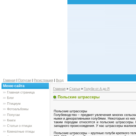
Главная
|
Попугаи
|
Регистрация
|
Вход
Меню сайта
Главная
»
Статьи
»
Голуби от А до Я
Главная страница
Польские штрассеры
Блог
Птициум
Фотоальбомы
Польские штрассеры
Попугаи
Голубеводство – предмет увлечения многих сельски
ными и декоративными голубями. Некоторые из них
Книги
таким породам относятся и польские штрассеры.
западного происхождения. У нас штрассеры малоизв
Статьи о птицах
Комнатные птицы
Польские штрассеры – крупные голуби крепкого тел