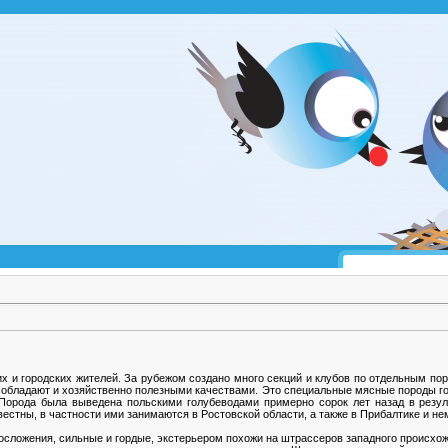
х и городских жителей. За рубежом создано много секций и клубов по отдельным пор
 обладают и хозяйственно полезными качествами. Это специальные мясные породы го
 Порода была выведена польскими голубеводами примерно сорок лет назад в резу
естны, в частности ими занимаются в Ростовской области, а также в Прибалтике и не
осложения, сильные и гордые, экстерьером похожи на штрассеров западного происхож