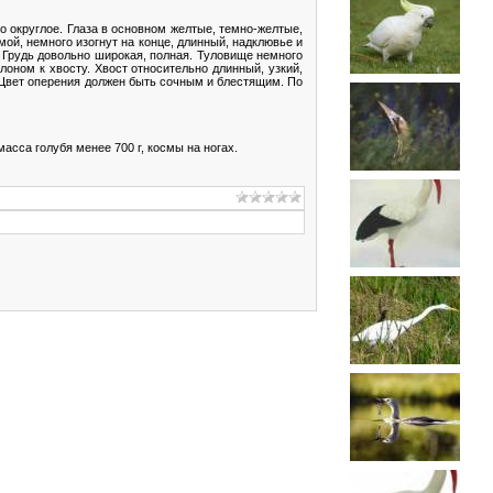
 округлое. Глаза в основном желтые, темно-желтые,
мой, немного изогнут на конце, длинный, надклювье и
 Грудь довольно широкая, полная. Туловище немного
оном к хвосту. Хвост относительно длинный, узкий,
. Цвет оперения должен быть сочным и блестящим. По
асса голубя менее 700 г, космы на ногах.