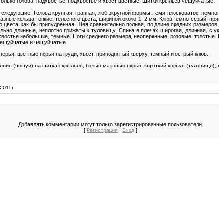
 только голова, надхвостье, подхвостье и хвост цветные. Щитки крыльев чешуйчатые.
ледующие. Голова крупная, гранная, лоб округлой формы, темя плосковатое, немного
лазные кольца тонкие, телесного цвета, шириной около 1–2 мм. Клюв темно-серый, пря
 цвета, как бы припудренная. Шея сравнительно полная, по длине средних размеров.
ьно длинные, неплотно прижаты к туловищу. Спина в плечах широкая, длинная, с укл
дхвостье небольшие, темные. Ноги среднего размера, неоперенные, розовые, толстые
чешуйчатые и чешуйчатые.
ерья, цветные перья на груди, хвост, приподнятый кверху, темный и острый клюв.
ния (чешуи) на щитках крыльев, белые маховые перья, короткий корпус (туловище), м
.2011)
Добавлять комментарии могут только зарегистрированные пользователи.
[
Регистрация
|
Вход
]