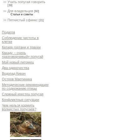
Учить попугая говорить
[39]
Для владельцев
[60]
Статьи и советы
Пятнистый сфинкс
[21]
Подагра
Соблюдение чистоты в
клетке
Катарр гортани и трахеи
Какаду – очень
«разговорчивый» попугай
Мой новый питомец
Два одиночества
Водопад Кивач
Остров Мартиника
Методические рекомендации
по содержанию птицы
Сложный крестец попугая
Конфликтные ситуации
Чем нельзя кормить
волнистых попугаев?