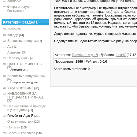
700–800 г и более. Основное оперение у них белое,
Зоология
Флора и фауна
Отличительные экстерьерные признаки штрассеров с
Австралии
встречаются и кирпичного (красного) цвета. Околог
подклювье небольшие, темные. Восковица телесного
удлиненное, курообразной формы. Крылья относител
Категории раздела
сомкнутый, состоит из 12 перьев. Надхвостье и по
окраске голуби бывают красно-чешуйчатые, желто-
Жако
[26]
Допустимые недостатки: мурые (пестрые) маховые п
Какаду
[14]
Волнистые попугаи
Недопустимые недостатки: нарушение рисунка опере
[2]
Ара
[1]
Амазоны
[5]
Категория
:
Голуби от А до Я
|
Добавил
:
farid47
(17.12
Неразлучники
[4]
Просмотров
:
2966
|
Рейтинг
:
0.0
/
0
ЦАРСТВО ЖИВОТНЫЕ
[34]
Всего комментариев
:
0
(ЗООЛОГИЯ)
Волнистые попугайчики
[62]
Птицы в нашем доме
Уход за птицами
[36]
НАБЛЮДЕНИЯ ЗА
ПТИЦАМИ В ПРИРОДЕ
[50]
Певчие птицы в природе
и у нас дома
[71]
Голуби от А до Я
[231]
О всех попугаях
[208]
Попугаи
[109]
Болезни кроликов
[146]