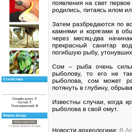
появления на свет первое
родились, питаясь илом и
Затем разбредаются по во
камнями и корягами в об
через месяц-два начина
прекрасный санитар во
погибшую рыбу, утонувших
Сом – рыба очень силь
рыболову, то его не та
рыболова, сом может р
Статистика
потянуть в глубину, обрыв
Онлайн всего:
7
Известны случаи, когда к
Гостей:
7
Пользователей:
0
рыболова в свой омут.
Форма входа
Войти через uID
Старая форма входа
Новости археологиии:
В А