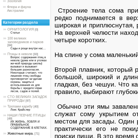
Зоология
Флора и фауна
Строение тела сома при
Австралии
редко поднимается в вер
Категории раздела
широкая и приплюснутая, 
ОРНИТОЛОГИЯ
[0]
На верхней челюсти наход
Статьи
четыре коротких.
100 великих
заповедников и парков
[84]
Сады и рощи внутри нас...
На спине у сома маленький
Птицы в неволе
[93]
Вопрос содержания птиц в
неволе (дома или в уголках
жи¬вой природы школы)
вызывал и вызывает
Второй плавник, который 
большие разногласия.
Некоторые считают, что
большой, широкий и длин
лишение птиц свободы
противоречит за¬дачам
охраны, защиты и
гладкая, без чешуи. Что к
использования их для
борьбы с вредите¬лями
правило, выбирают глубоки
лесов, садов и полей.
СТО ВЕЛИКИХ ЗАГАДОК
ПРИРОДЫ
[97]
Обычно эти ямы завалены
Тропами карибу
[40]
Лоис Крайслер
служат сому укрытием о
НАШИ ПЕВЧИЕ ПТИЦЫ
[49]
местом для засады. Один 
ИХ ЖИЗНЬ, ЛОВЛЯ И
ПРАВИЛЬНОЕ
практически его не пок
СОДЕРЖАНИЕ В КЛЕТКАХ.
Животные мира.
[71]
поиски пищи. В это время 