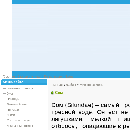
Главная
|
Статьи о птицах
|
Регистрация
|
Вход
Меню сайта
Главная
»
Файлы
»
Животные мира.
Главная страница
Сом
Блог
Птициум
Сом (Siluridae) – самый п
Фотоальбомы
Попугаи
пресной воде. Он ест не 
Книги
лягушками, мелкой пти
Статьи о птицах
отбросы, попадающие в ре
Комнатные птицы